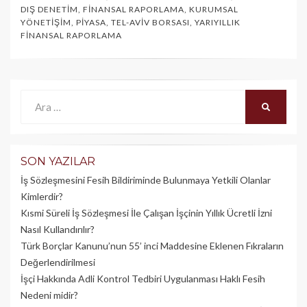
DIŞ DENETIM
,
FINANSAL RAPORLAMA
,
KURUMSAL
YÖNETIŞIM
,
PIYASA
,
TEL-AVIV BORSASI
,
YARIYILLIK
FINANSAL RAPORLAMA
Ara:
ARA
SON YAZILAR
İş Sözleşmesini Fesih Bildiriminde Bulunmaya Yetkili Olanlar
Kimlerdir?
Kısmi Süreli İş Sözleşmesi İle Çalışan İşçinin Yıllık Üc­retli İzni
Nasıl Kullandırılır?
Türk Borçlar Kanunu’nun 55’ inci Maddesine Eklenen Fıkraların
Değerlendirilmesi
İşçi Hakkında Adli Kontrol Tedbiri Uygulanması Haklı Fesih
Nedeni midir?