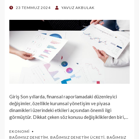
POSTED
23 TEMMUZ 2024
YAVUZ AKBULAK
ON
Giriş Son yıllarda, finansal raporlamadaki düzenleyici
değişimler, özellikle kurumsal yönetişim ve piyasa
dinamikleri üzerindeki etkileri açısından önemli ilgi
görmüştür. Dikkat çeken söz konusu değişikliklerden biri,…
EKONOMI
BAĞIMSIZ DENETIM
,
BAĞIMSIZ DENETIM ÜCRETI
,
BAĞIMSIZ