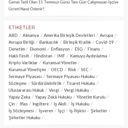
Genel Tatil Olan 15 Temmuz Günü Tam Gün Çalışmayan İşçiye
Ücreti Nasıl Ödenir?
ETIKETLER
ABD
Almanya
Amerika Birleşik Devletleri
Avrupa
Avrupa Birliği
Bankacılık
Birleşik Krallık
Covid-19
Denetim
Ekonomi
Enflasyon
ESG
Finans
Haklı Fesih
Hindistan
IMF
Kamuyu Aydınlatma
Kripto Varlıklar
Kurumsal Yönetim
Kurumsal Yönetişim
OECD
Risk
SEC
Sermaye Piyasası
Sermaye Piyasası Hukuku
Sözleşme
Sürdürülebilirlik
Ticaret Hukuku
Uluslararası Hukuk
Vergi
Vergi Hukuku
Yapay Zeka
Yapay Zekâ Hukuku
Yönetim Kurulu
Çin
İflas
İngiltere
İş Akdi
İş Hukuku
İş Sözleşmesi
İşveren
İşçi
İş İlişkisi
Şirketler
Şirketler Hukuku