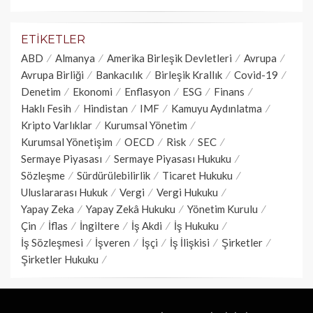
ETIKETLER
ABD
Almanya
Amerika Birleşik Devletleri
Avrupa
Avrupa Birliği
Bankacılık
Birleşik Krallık
Covid-19
Denetim
Ekonomi
Enflasyon
ESG
Finans
Haklı Fesih
Hindistan
IMF
Kamuyu Aydınlatma
Kripto Varlıklar
Kurumsal Yönetim
Kurumsal Yönetişim
OECD
Risk
SEC
Sermaye Piyasası
Sermaye Piyasası Hukuku
Sözleşme
Sürdürülebilirlik
Ticaret Hukuku
Uluslararası Hukuk
Vergi
Vergi Hukuku
Yapay Zeka
Yapay Zekâ Hukuku
Yönetim Kurulu
Çin
İflas
İngiltere
İş Akdi
İş Hukuku
İş Sözleşmesi
İşveren
İşçi
İş İlişkisi
Şirketler
Şirketler Hukuku