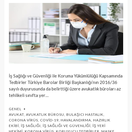
İş Sağlığı ve Güvenliği ile Koruma Yükümlülüğü Kapsamında
Tedbirler Türkiye Barolar Birliği Başkanlığı’nın 2016/36
sayılı duyurusunda da belirttiği üzere avukatlık büroları az
tehlikeli sınıfta yer…
GENEL
AVUKAT
,
AVUKATLIK BÜROSU
,
BULAŞICI HASTALIK
,
CORONA VIRÜS
,
COVID-19
,
HAVALANDIRMA
,
HAZIRLIK
EKIBI
,
İŞ SAĞLIĞI
,
İŞ SAĞLIĞI VE GÜVENLIĞI
,
İŞ YERI
HEKIMI
,
KORONA VIRÜS
,
KORUYUCU TEDBIRLER
,
MASKE
,