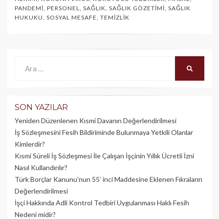
PANDEMI
,
PERSONEL
,
SAĞLIK
,
SAĞLIK GÖZETIMI
,
SAĞLIK
HUKUKU
,
SOSYAL MESAFE
,
TEMIZLIK
Ara:
ARA
SON YAZILAR
Yeniden Düzenlenen Kısmi Davanın Değerlendirilmesi
İş Sözleşmesini Fesih Bildiriminde Bulunmaya Yetkili Olanlar
Kimlerdir?
Kısmi Süreli İş Sözleşmesi İle Çalışan İşçinin Yıllık Üc­retli İzni
Nasıl Kullandırılır?
Türk Borçlar Kanunu’nun 55’ inci Maddesine Eklenen Fıkraların
Değerlendirilmesi
İşçi Hakkında Adli Kontrol Tedbiri Uygulanması Haklı Fesih
Nedeni midir?