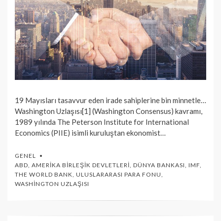
19 Mayısları tasavvur eden irade sahiplerine bin minnetle…
Washington Uzlaşısı[1] (Washington Consensus) kavramı,
1989 yılında The Peterson Institute for International
Economics (PIIE) isimli kuruluştan ekonomist…
GENEL
ABD
,
AMERIKA BIRLEŞIK DEVLETLERI
,
DÜNYA BANKASI
,
IMF
,
THE WORLD BANK
,
ULUSLARARASI PARA FONU
,
WASHINGTON UZLAŞISI