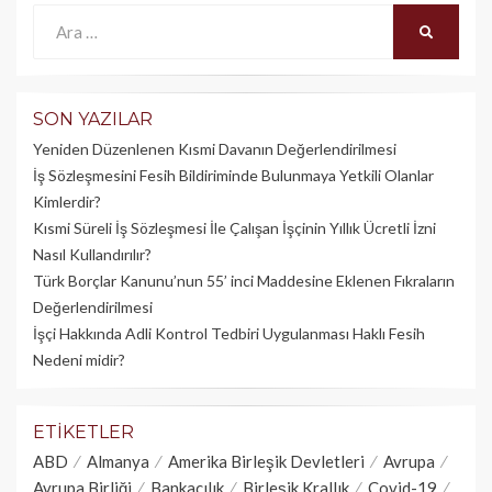
Ara:
ARA
SON YAZILAR
Yeniden Düzenlenen Kısmi Davanın Değerlendirilmesi
İş Sözleşmesini Fesih Bildiriminde Bulunmaya Yetkili Olanlar
Kimlerdir?
Kısmi Süreli İş Sözleşmesi İle Çalışan İşçinin Yıllık Üc­retli İzni
Nasıl Kullandırılır?
Türk Borçlar Kanunu’nun 55’ inci Maddesine Eklenen Fıkraların
Değerlendirilmesi
İşçi Hakkında Adli Kontrol Tedbiri Uygulanması Haklı Fesih
Nedeni midir?
ETIKETLER
ABD
Almanya
Amerika Birleşik Devletleri
Avrupa
Avrupa Birliği
Bankacılık
Birleşik Krallık
Covid-19