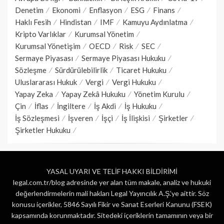
Denetim
Ekonomi
Enflasyon
ESG
Finans
Haklı Fesih
Hindistan
IMF
Kamuyu Aydınlatma
Kripto Varlıklar
Kurumsal Yönetim
Kurumsal Yönetişim
OECD
Risk
SEC
Sermaye Piyasası
Sermaye Piyasası Hukuku
Sözleşme
Sürdürülebilirlik
Ticaret Hukuku
Uluslararası Hukuk
Vergi
Vergi Hukuku
Yapay Zeka
Yapay Zekâ Hukuku
Yönetim Kurulu
Çin
İflas
İngiltere
İş Akdi
İş Hukuku
İş Sözleşmesi
İşveren
İşçi
İş İlişkisi
Şirketler
Şirketler Hukuku
YASAL UYARI VE TELİF HAKKI BİLDİRİMİ
legal.com.tr/blog adresinde yer alan tüm makale, analiz ve hukuki
değerlendirmelerin mali hakları Legal Yayıncılık A.Ş.’ye aittir. Söz
konusu içerikler, 5846 Sayılı Fikir ve Sanat Eserleri Kanunu (FSEK)
kapsamında korunmaktadır. Sitedeki içeriklerin tamamının veya bir