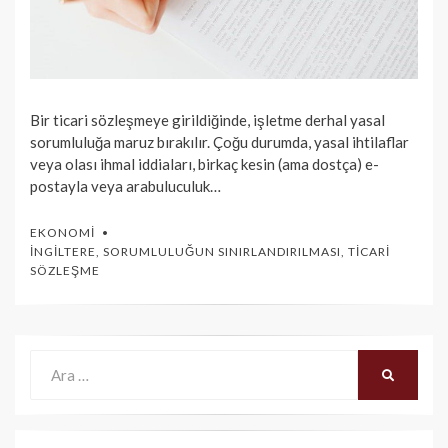
Bir ticari sözleşmeye girildiğinde, işletme derhal yasal
sorumluluğa maruz bırakılır. Çoğu durumda, yasal ihtilaflar
veya olası ihmal iddiaları, birkaç kesin (ama dostça) e-
postayla veya arabuluculuk…
EKONOMI
İNGILTERE
,
SORUMLULUĞUN SINIRLANDIRILMASI
,
TICARI
SÖZLEŞME
Ara:
ARA