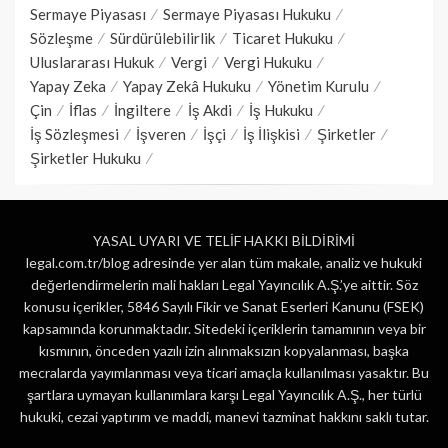
Sermaye Piyasası
Sermaye Piyasası Hukuku
Sözleşme
Sürdürülebilirlik
Ticaret Hukuku
Uluslararası Hukuk
Vergi
Vergi Hukuku
Yapay Zeka
Yapay Zekâ Hukuku
Yönetim Kurulu
Çin
İflas
İngiltere
İş Akdi
İş Hukuku
İş Sözleşmesi
İşveren
İşçi
İş İlişkisi
Şirketler
Şirketler Hukuku
YASAL UYARI VE TELİF HAKKI BİLDİRİMİ
legal.com.tr/blog adresinde yer alan tüm makale, analiz ve hukuki
değerlendirmelerin mali hakları Legal Yayıncılık A.Ş.’ye aittir. Söz
konusu içerikler, 5846 Sayılı Fikir ve Sanat Eserleri Kanunu (FSEK)
kapsamında korunmaktadır. Sitedeki içeriklerin tamamının veya bir
kısmının, önceden yazılı izin alınmaksızın kopyalanması, başka
mecralarda yayımlanması veya ticari amaçla kullanılması yasaktır. Bu
şartlara uymayan kullanımlara karşı Legal Yayıncılık A.Ş., her türlü
hukuki, cezai yaptırım ve maddi, manevi tazminat hakkını saklı tutar.