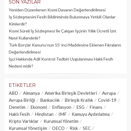
SON YAZILAR
Yeniden Düzenlenen Kısmi Davanın Değerlendirilmesi
İş Sözleşmesini Fesih Bildiriminde Bulunmaya Yetkili Olanlar
Kimlerdir?
Kısmi Süreli İş Sözleşmesi İle Çalışan İşçinin Yıllık Üc­retli İzni
Nasıl Kullandırılır?
Türk Borçlar Kanunu’nun 55’ inci Maddesine Eklenen Fıkraların
Değerlendirilmesi
İşçi Hakkında Adli Kontrol Tedbiri Uygulanması Haklı Fesih
Nedeni midir?
ETIKETLER
ABD
Almanya
Amerika Birleşik Devletleri
Avrupa
Avrupa Birliği
Bankacılık
Birleşik Krallık
Covid-19
Denetim
Ekonomi
Enflasyon
ESG
Finans
Haklı Fesih
Hindistan
IMF
Kamuyu Aydınlatma
Kripto Varlıklar
Kurumsal Yönetim
Kurumsal Yönetişim
OECD
Risk
SEC