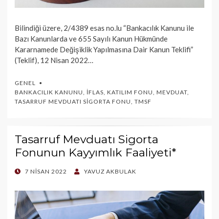
Bilindiği üzere, 2/4389 esas no.lu “Bankacılık Kanunu ile
Bazı Kanunlarda ve 655 Sayılı Kanun Hükmünde
Kararnamede Değişiklik Yapılmasına Dair Kanun Teklifi”
(Teklif), 12 Nisan 2022…
GENEL
BANKACILIK KANUNU
,
İFLAS
,
KATILIM FONU
,
MEVDUAT
,
TASARRUF MEVDUATI SIGORTA FONU
,
TMSF
Tasarruf Mevduatı Sigorta
Fonunun Kayyımlık Faaliyeti*
POSTED
7 NISAN 2022
YAVUZ AKBULAK
ON