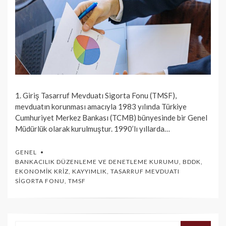
1. Giriş Tasarruf Mevduatı Sigorta Fonu (TMSF),
mevduatın korunması amacıyla 1983 yılında Türkiye
Cumhuriyet Merkez Bankası (TCMB) bünyesinde bir Genel
Müdürlük olarak kurulmuştur. 1990’lı yıllarda…
GENEL
BANKACILIK DÜZENLEME VE DENETLEME KURUMU
,
BDDK
,
EKONOMIK KRIZ
,
KAYYIMLIK
,
TASARRUF MEVDUATI
SIGORTA FONU
,
TMSF