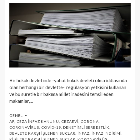
Bir hukuk devletinde -yahut hukuk devleti olma iddiasında
olan herhangi bir devlette-, regülasyon yetkisini kullanan
ve bu suretle bir bakıma millet iradesini temsil eden
makamlar,…
GENEL
AF
,
CEZA İNFAZ KANUNU
,
CEZAEVI
,
CORONA
,
CORONAVIRUS
,
COVID-19
,
DENETIMLI SERBESTLIK
,
DEVLETE KARŞI İŞLENEN SUÇLAR
,
İNFAZ
,
İNFAZ İNDIRIMI
,
KIŞILERE KARŞI İŞLENEN SUÇLAR
,
KORONAVIRÜS
,