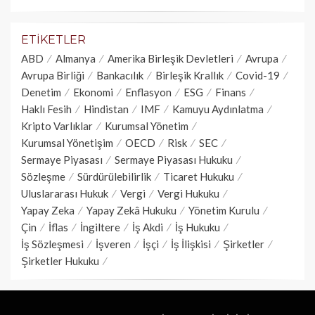
ETIKETLER
ABD
Almanya
Amerika Birleşik Devletleri
Avrupa
Avrupa Birliği
Bankacılık
Birleşik Krallık
Covid-19
Denetim
Ekonomi
Enflasyon
ESG
Finans
Haklı Fesih
Hindistan
IMF
Kamuyu Aydınlatma
Kripto Varlıklar
Kurumsal Yönetim
Kurumsal Yönetişim
OECD
Risk
SEC
Sermaye Piyasası
Sermaye Piyasası Hukuku
Sözleşme
Sürdürülebilirlik
Ticaret Hukuku
Uluslararası Hukuk
Vergi
Vergi Hukuku
Yapay Zeka
Yapay Zekâ Hukuku
Yönetim Kurulu
Çin
İflas
İngiltere
İş Akdi
İş Hukuku
İş Sözleşmesi
İşveren
İşçi
İş İlişkisi
Şirketler
Şirketler Hukuku