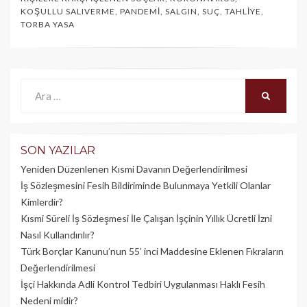
KOŞULLU SALIVERME
,
PANDEMI
,
SALGIN
,
SUÇ
,
TAHLIYE
,
TORBA YASA
Ara:
ARA
SON YAZILAR
Yeniden Düzenlenen Kısmi Davanın Değerlendirilmesi
İş Sözleşmesini Fesih Bildiriminde Bulunmaya Yetkili Olanlar
Kimlerdir?
Kısmi Süreli İş Sözleşmesi İle Çalışan İşçinin Yıllık Üc­retli İzni
Nasıl Kullandırılır?
Türk Borçlar Kanunu’nun 55’ inci Maddesine Eklenen Fıkraların
Değerlendirilmesi
İşçi Hakkında Adli Kontrol Tedbiri Uygulanması Haklı Fesih
Nedeni midir?