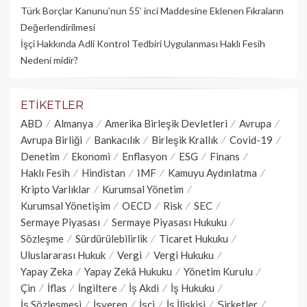
Türk Borçlar Kanunu’nun 55’ inci Maddesine Eklenen Fıkraların
Değerlendirilmesi
İşçi Hakkında Adli Kontrol Tedbiri Uygulanması Haklı Fesih
Nedeni midir?
ETIKETLER
ABD
Almanya
Amerika Birleşik Devletleri
Avrupa
Avrupa Birliği
Bankacılık
Birleşik Krallık
Covid-19
Denetim
Ekonomi
Enflasyon
ESG
Finans
Haklı Fesih
Hindistan
IMF
Kamuyu Aydınlatma
Kripto Varlıklar
Kurumsal Yönetim
Kurumsal Yönetişim
OECD
Risk
SEC
Sermaye Piyasası
Sermaye Piyasası Hukuku
Sözleşme
Sürdürülebilirlik
Ticaret Hukuku
Uluslararası Hukuk
Vergi
Vergi Hukuku
Yapay Zeka
Yapay Zekâ Hukuku
Yönetim Kurulu
Çin
İflas
İngiltere
İş Akdi
İş Hukuku
İş Sözleşmesi
İşveren
İşçi
İş İlişkisi
Şirketler