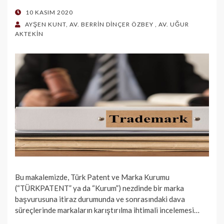
POSTED
10 KASIM 2020
ON
AYŞEN KUNT
,
AV. BERRİN DİNÇER ÖZBEY
,
AV. UĞUR
AKTEKİN
Bu makalemizde, Türk Patent ve Marka Kurumu
(“TÜRKPATENT” ya da “Kurum”) nezdinde bir marka
başvurusuna itiraz durumunda ve sonrasındaki dava
süreçlerinde markaların karıştırılma ihtimali incelemesi…