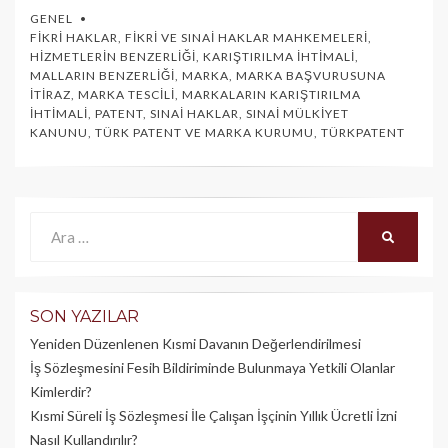
GENEL
FIKRI HAKLAR
,
FIKRI VE SINAI HAKLAR MAHKEMELERI
,
HIZMETLERIN BENZERLIĞI
,
KARIŞTIRILMA İHTIMALI
,
MALLARIN BENZERLIĞI
,
MARKA
,
MARKA BAŞVURUSUNA
İTIRAZ
,
MARKA TESCILI
,
MARKALARIN KARIŞTIRILMA
İHTIMALI
,
PATENT
,
SINAI HAKLAR
,
SINAI MÜLKIYET
KANUNU
,
TÜRK PATENT VE MARKA KURUMU
,
TÜRKPATENT
Ara:
ARA
SON YAZILAR
Yeniden Düzenlenen Kısmi Davanın Değerlendirilmesi
İş Sözleşmesini Fesih Bildiriminde Bulunmaya Yetkili Olanlar
Kimlerdir?
Kısmi Süreli İş Sözleşmesi İle Çalışan İşçinin Yıllık Üc­retli İzni
Nasıl Kullandırılır?