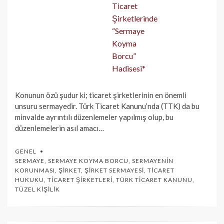
Konunun özü şudur ki; ticaret şirketlerinin en önemli
unsuru sermayedir. Türk Ticaret Kanunu’nda (TTK) da bu
minvalde ayrıntılı düzenlemeler yapılmış olup, bu
düzenlemelerin asıl amacı…
GENEL
SERMAYE
,
SERMAYE KOYMA BORCU
,
SERMAYENIN
KORUNMASI
,
ŞIRKET
,
ŞIRKET SERMAYESI
,
TICARET
HUKUKU
,
TICARET ŞIRKETLERI
,
TÜRK TICARET KANUNU
,
TÜZEL KIŞILIK