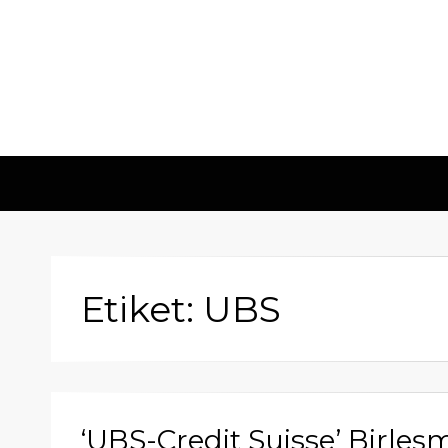
Etiket: UBS
‘UBS-Credit Suisse’ Birleş