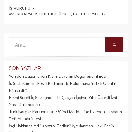
İŞ HUKUKU
AVUSTRALYA
,
İŞ HUKUKU
,
ÜCRET
,
ÜCRET HIRSIZLIĞI
Ara:
ARA
SON YAZILAR
Yeniden Düzenlenen Kısmi Davanın Değerlendirilmesi
İş Sözleşmesini Fesih Bildiriminde Bulunmaya Yetkili Olanlar
Kimlerdir?
Kısmi Süreli İş Sözleşmesi İle Çalışan İşçinin Yıllık Üc­retli İzni
Nasıl Kullandırılır?
Türk Borçlar Kanunu’nun 55’ inci Maddesine Eklenen Fıkraların
Değerlendirilmesi
İşçi Hakkında Adli Kontrol Tedbiri Uygulanması Haklı Fesih