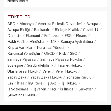
Nedeni midir?
ETIKETLER
ABD
Almanya
Amerika Birleşik Devletleri
Avrupa
Avrupa Birliği
Bankacılık
Birleşik Krallık
Covid-19
Denetim
Ekonomi
Enflasyon
ESG
Finans
Haklı Fesih
Hindistan
IMF
Kamuyu Aydınlatma
Kripto Varlıklar
Kurumsal Yönetim
Kurumsal Yönetişim
OECD
Risk
SEC
Sermaye Piyasası
Sermaye Piyasası Hukuku
Sözleşme
Sürdürülebilirlik
Ticaret Hukuku
Uluslararası Hukuk
Vergi
Vergi Hukuku
Yapay Zeka
Yapay Zekâ Hukuku
Yönetim Kurulu
Çin
İflas
İngiltere
İş Akdi
İş Hukuku
İş Sözleşmesi
İşveren
İşçi
İş İlişkisi
Şirketler
Şirketler Hukuku