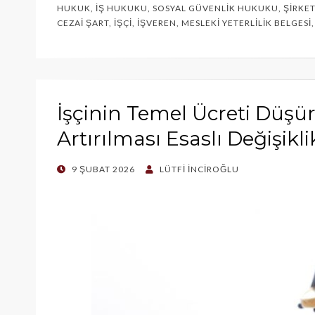
HUKUK
,
İŞ HUKUKU
,
SOSYAL GÜVENLIK HUKUKU
,
ŞIRKE
CEZAI ŞART
,
İŞÇI
,
İŞVEREN
,
MESLEKI YETERLILIK BELGESI
İşçinin Temel Ücreti Düşür
Artırılması Esaslı Değişikli
POSTED
9 ŞUBAT 2026
LÜTFI İNCIROĞLU
ON