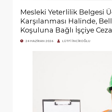
Mesleki Yeterlilik Belgesi 
Karşılanması Halinde, Bell
Koşuluna Bağlı İşçiye Cezai
POSTED
24 HAZIRAN 2026
LÜTFI İNCIROĞLU
ON