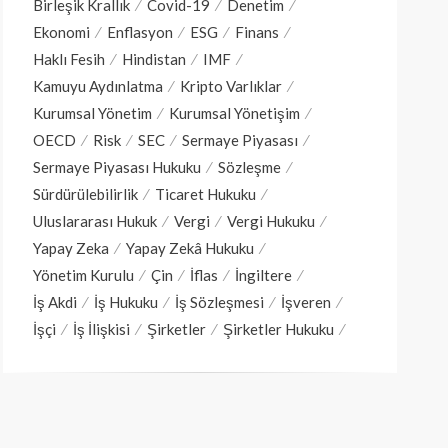
Birleşik Krallık
Covid-19
Denetim
Ekonomi
Enflasyon
ESG
Finans
Haklı Fesih
Hindistan
IMF
Kamuyu Aydınlatma
Kripto Varlıklar
Kurumsal Yönetim
Kurumsal Yönetişim
OECD
Risk
SEC
Sermaye Piyasası
Sermaye Piyasası Hukuku
Sözleşme
Sürdürülebilirlik
Ticaret Hukuku
Uluslararası Hukuk
Vergi
Vergi Hukuku
Yapay Zeka
Yapay Zekâ Hukuku
Yönetim Kurulu
Çin
İflas
İngiltere
İş Akdi
İş Hukuku
İş Sözleşmesi
İşveren
İşçi
İş İlişkisi
Şirketler
Şirketler Hukuku