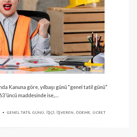
nda Kanuna göre, yılbaşı günü “genel tatil günü”
n 63’üncü maddesinde ise,…
U
GENEL TATIL GÜNÜ
,
İŞÇI
,
İŞVEREN
,
ÖDEME
,
ÜCRET