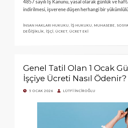
4857 sayılı İş Kanunu, yasal olarak günlük ve hafta
indirilmesi, işverene düşen herhangi bir yükümlül
İNSAN HAKLARI HUKUKU
,
İŞ HUKUKU
,
MUHASEBE
,
SOSY
DEĞIŞIKLIK
,
İŞÇI
,
ÜCRET
,
ÜCRET EKI
Genel Tatil Olan 1 Ocak 
İşçiye Ücreti Nasıl Ödenir?
POSTED
5 OCAK 2026
LÜTFI İNCIROĞLU
ON