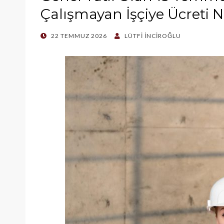
Çalışmayan İşçiye Ücreti N
POSTED
22 TEMMUZ 2026
LÜTFI İNCIROĞLU
ON