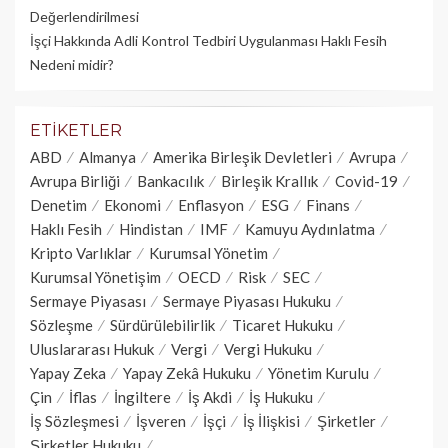
Değerlendirilmesi
İşçi Hakkında Adli Kontrol Tedbiri Uygulanması Haklı Fesih
Nedeni midir?
ETIKETLER
ABD
Almanya
Amerika Birleşik Devletleri
Avrupa
Avrupa Birliği
Bankacılık
Birleşik Krallık
Covid-19
Denetim
Ekonomi
Enflasyon
ESG
Finans
Haklı Fesih
Hindistan
IMF
Kamuyu Aydınlatma
Kripto Varlıklar
Kurumsal Yönetim
Kurumsal Yönetişim
OECD
Risk
SEC
Sermaye Piyasası
Sermaye Piyasası Hukuku
Sözleşme
Sürdürülebilirlik
Ticaret Hukuku
Uluslararası Hukuk
Vergi
Vergi Hukuku
Yapay Zeka
Yapay Zekâ Hukuku
Yönetim Kurulu
Çin
İflas
İngiltere
İş Akdi
İş Hukuku
İş Sözleşmesi
İşveren
İşçi
İş İlişkisi
Şirketler
Şirketler Hukuku