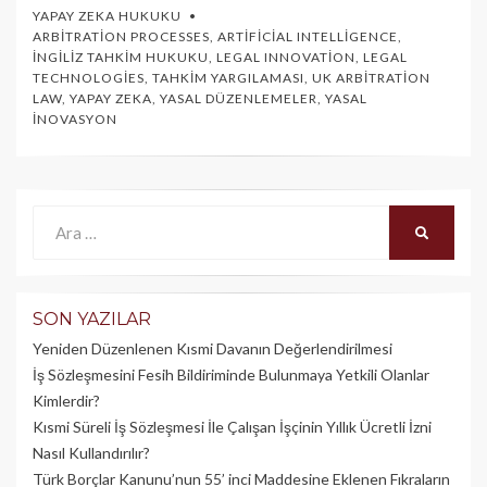
YAPAY ZEKA HUKUKU
ARBITRATION PROCESSES
,
ARTIFICIAL INTELLIGENCE
,
İNGILIZ TAHKIM HUKUKU
,
LEGAL INNOVATION
,
LEGAL
TECHNOLOGIES
,
TAHKIM YARGILAMASI
,
UK ARBITRATION
LAW
,
YAPAY ZEKA
,
YASAL DÜZENLEMELER
,
YASAL
İNOVASYON
Ara:
ARA
SON YAZILAR
Yeniden Düzenlenen Kısmi Davanın Değerlendirilmesi
İş Sözleşmesini Fesih Bildiriminde Bulunmaya Yetkili Olanlar
Kimlerdir?
Kısmi Süreli İş Sözleşmesi İle Çalışan İşçinin Yıllık Üc­retli İzni
Nasıl Kullandırılır?
Türk Borçlar Kanunu’nun 55’ inci Maddesine Eklenen Fıkraların