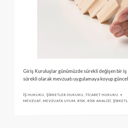
Giriş Kuruluşlar günümüzde sürekli değişen bir iş 
sürekli olarak mevzuatı uygulamaya koyup güncell
İŞ HUKUKU
,
ŞIRKETLER HUKUKU
,
TICARET HUKUKU
MEVZUAT
,
MEVZUATA UYUM
,
RISK
,
RISK ANALIZI
,
ŞIRKET