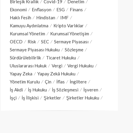
Birleşik Krallık
Covid-19
Denetim
Ekonomi
Enflasyon
ESG
Finans
Haklı Fesih
Hindistan
IMF
Kamuyu Aydınlatma
Kripto Varlıklar
Kurumsal Yönetim
Kurumsal Yönetişim
OECD
Risk
SEC
Sermaye Piyasası
Sermaye Piyasası Hukuku
Sözleşme
Sürdürülebilirlik
Ticaret Hukuku
Uluslararası Hukuk
Vergi
Vergi Hukuku
Yapay Zeka
Yapay Zekâ Hukuku
Yönetim Kurulu
Çin
İflas
İngiltere
İş Akdi
İş Hukuku
İş Sözleşmesi
İşveren
İşçi
İş İlişkisi
Şirketler
Şirketler Hukuku