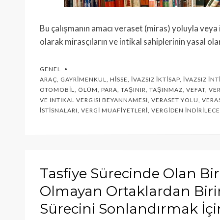
Bu çalışmanın amacı veraset (miras) yoluyla veya iv
olarak mirasçıların ve intikal sahiplerinin yasal 
GENEL
ARAÇ
,
GAYRIMENKUL
,
HISSE
,
İVAZSIZ İKTISAP
,
İVAZSIZ İNT
OTOMOBIL
,
ÖLÜM
,
PARA
,
TAŞINIR
,
TAŞINMAZ
,
VEFAT
,
VER
VE İNTIKAL VERGISI BEYANNAMESI
,
VERASET YOLU
,
VERA
İSTISNALARI
,
VERGI MUAFIYETLERI
,
VERGIDEN İNDIRILEC
Tasfiye Sürecinde Olan Bir 
Olmayan Ortaklardan Birin
Sürecini Sonlandırmak İçi