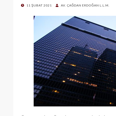
POSTED
11 ŞUBAT 2021
AV. ÇAĞDAN ERDOĞAN L.L.M.
ON