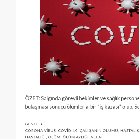
ÖZET: Salgında görevli hekimler ve sağlık personel
bulaşması sonucu ölümleria bir “iş kazası” olup,
GENEL
CORONA VIRÜS
,
COVID-19
,
ÇALIŞANIN ÖLÜMÜ
,
HASTALI
HASTALIĞI
,
ÖLÜM
,
ÖLÜM AYLIĞI
,
VEFAT