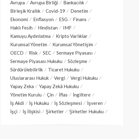
Avrupa
Avrupa Birliği
Bankacılık
Birleşik Krallık
Covid-19
Denetim
Ekonomi
Enflasyon
ESG
Finans
Haklı Fesih
Hindistan
IMF
Kamuyu Aydınlatma
Kripto Varlıklar
Kurumsal Yönetim
Kurumsal Yönetişim
OECD
Risk
SEC
Sermaye Piyasası
Sermaye Piyasası Hukuku
Sözleşme
Sürdürülebilirlik
Ticaret Hukuku
Uluslararası Hukuk
Vergi
Vergi Hukuku
Yapay Zeka
Yapay Zekâ Hukuku
Yönetim Kurulu
Çin
İflas
İngiltere
İş Akdi
İş Hukuku
İş Sözleşmesi
İşveren
İşçi
İş İlişkisi
Şirketler
Şirketler Hukuku