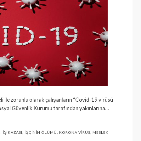
i ile zorunlu olarak çalışanların “Covid-19 virüsü
 Sosyal Güvenlik Kurumu tarafından yakınlarına…
K
,
İŞ KAZASI
,
İŞÇININ ÖLÜMÜ
,
KORONA VIRÜS
,
MESLEK