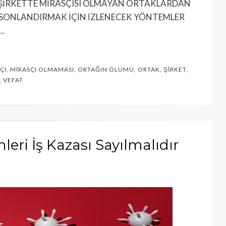
D ŞİRKETTE MİRASÇISI OLMAYAN ORTAKLARDAN
İ SONLANDIRMAK İÇİN İZLENECEK YÖNTEMLER
,…
ÇI
,
MIRASÇI OLMAMASI
,
ORTAĞIN ÖLÜMÜ
,
ORTAK
,
ŞIRKET
,
,
VEFAT
leri İş Kazası Sayılmalıdır