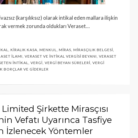
azsız (karşılıksız) olarak intikal eden mallara ilişkin
olarak vermek zorunda oldukları Veraset…
IKAL
,
KIRALIK KASA
,
MENKUL
,
MIRAS
,
MIRASÇILIK BELGESI
,
ASET İLAMI
,
VERASET VE İNTIKAL VERGISI BEYANI
,
VERASET
SETEN İNTIKAL
,
VERGI
,
VERGI BEYAN SÜRELERI
,
VERGI
EK BORÇLAR VE GIDERLER
Limited Şirkette Mirasçısı
in Vefatı Uyarınca Tasfiye
n İzlenecek Yöntemler