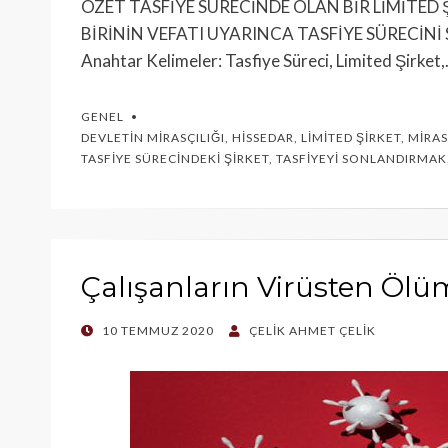
ÖZET TASFİYE SÜRECİNDE OLAN BİR LİMİTE
BİRİNİN VEFATI UYARINCA TASFİYE SÜRECİN
Anahtar Kelimeler: Tasfiye Süreci, Limited Şirket
GENEL
DEVLETIN MIRASÇILIĞI
,
HISSEDAR
,
LIMITED ŞIRKET
,
MIRAS
TASFIYE SÜRECINDEKI ŞIRKET
,
TASFIYEYI SONLANDIRMAK
Çalışanların Virüsten Ölüm
POSTED
10 TEMMUZ 2020
ÇELIK AHMET ÇELIK
ON