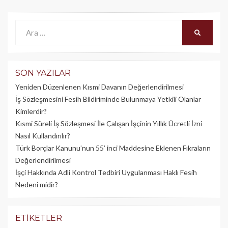
Ara:
ARA
SON YAZILAR
Yeniden Düzenlenen Kısmi Davanın Değerlendirilmesi
İş Sözleşmesini Fesih Bildiriminde Bulunmaya Yetkili Olanlar
Kimlerdir?
Kısmi Süreli İş Sözleşmesi İle Çalışan İşçinin Yıllık Üc­retli İzni
Nasıl Kullandırılır?
Türk Borçlar Kanunu’nun 55’ inci Maddesine Eklenen Fıkraların
Değerlendirilmesi
İşçi Hakkında Adli Kontrol Tedbiri Uygulanması Haklı Fesih
Nedeni midir?
ETIKETLER