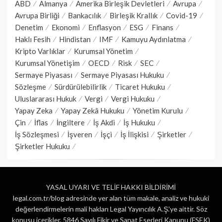
ABD
Almanya
Amerika Birleşik Devletleri
Avrupa
Avrupa Birliği
Bankacılık
Birleşik Krallık
Covid-19
Denetim
Ekonomi
Enflasyon
ESG
Finans
Haklı Fesih
Hindistan
IMF
Kamuyu Aydınlatma
Kripto Varlıklar
Kurumsal Yönetim
Kurumsal Yönetişim
OECD
Risk
SEC
Sermaye Piyasası
Sermaye Piyasası Hukuku
Sözleşme
Sürdürülebilirlik
Ticaret Hukuku
Uluslararası Hukuk
Vergi
Vergi Hukuku
Yapay Zeka
Yapay Zekâ Hukuku
Yönetim Kurulu
Çin
İflas
İngiltere
İş Akdi
İş Hukuku
İş Sözleşmesi
İşveren
İşçi
İş İlişkisi
Şirketler
Şirketler Hukuku
YASAL UYARI VE TELİF HAKKI BİLDİRİMİ
legal.com.tr/blog adresinde yer alan tüm makale, analiz ve hukuki
değerlendirmelerin mali hakları Legal Yayıncılık A.Ş.’ye aittir. Söz
konusu içerikler, 5846 Sayılı Fikir ve Sanat Eserleri Kanunu (FSEK)