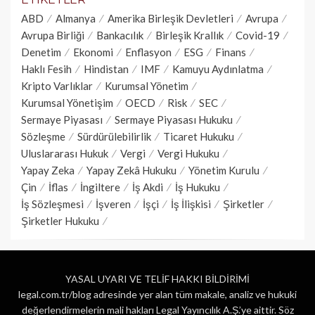
ABD
Almanya
Amerika Birleşik Devletleri
Avrupa
Avrupa Birliği
Bankacılık
Birleşik Krallık
Covid-19
Denetim
Ekonomi
Enflasyon
ESG
Finans
Haklı Fesih
Hindistan
IMF
Kamuyu Aydınlatma
Kripto Varlıklar
Kurumsal Yönetim
Kurumsal Yönetişim
OECD
Risk
SEC
Sermaye Piyasası
Sermaye Piyasası Hukuku
Sözleşme
Sürdürülebilirlik
Ticaret Hukuku
Uluslararası Hukuk
Vergi
Vergi Hukuku
Yapay Zeka
Yapay Zekâ Hukuku
Yönetim Kurulu
Çin
İflas
İngiltere
İş Akdi
İş Hukuku
İş Sözleşmesi
İşveren
İşçi
İş İlişkisi
Şirketler
Şirketler Hukuku
YASAL UYARI VE TELİF HAKKI BİLDİRİMİ
legal.com.tr/blog adresinde yer alan tüm makale, analiz ve hukuki
değerlendirmelerin mali hakları Legal Yayıncılık A.Ş.’ye aittir. Söz