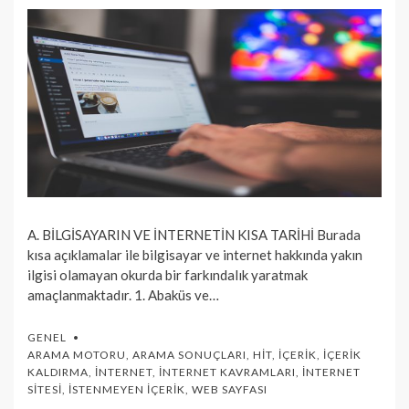
A. BİLGİSAYARIN VE İNTERNETİN KISA TARİHİ Burada
kısa açıklamalar ile bilgisayar ve internet hakkında yakın
ilgisi olamayan okurda bir farkındalık yaratmak
amaçlanmaktadır. 1. Abaküs ve…
GENEL
ARAMA MOTORU
,
ARAMA SONUÇLARI
,
HIT
,
İÇERIK
,
İÇERIK
KALDIRMA
,
İNTERNET
,
İNTERNET KAVRAMLARI
,
İNTERNET
SITESI
,
İSTENMEYEN İÇERIK
,
WEB SAYFASI