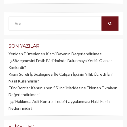
Ara:
ARA
SON YAZILAR
Yeniden Düzenlenen Kısmi Davanın Değerlendirilmesi
İş Sözleşmesini Fesih Bildiriminde Bulunmaya Yetkili Olanlar
Kimlerdir?
Kısmi Süreli İş Sözleşmesi İle Çalışan İşçinin Yıllık Üc­retli İzni
Nasıl Kullandırılır?
Türk Borçlar Kanunu’nun 55’ inci Maddesine Eklenen Fıkraların
Değerlendirilmesi
İşçi Hakkında Adli Kontrol Tedbiri Uygulanması Haklı Fesih
Nedeni midir?
ETIKETLER