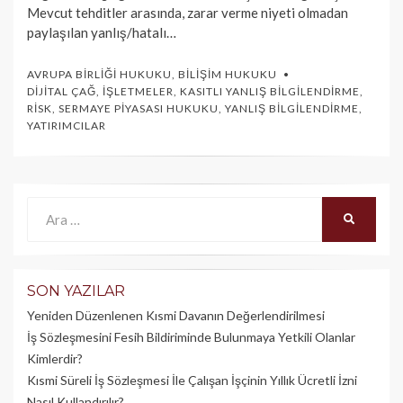
Mevcut tehditler arasında, zarar verme niyeti olmadan
paylaşılan yanlış/hatalı…
AVRUPA BIRLIĞI HUKUKU
,
BILIŞIM HUKUKU
DIJITAL ÇAĞ
,
İŞLETMELER
,
KASITLI YANLIŞ BILGILENDIRME
,
RISK
,
SERMAYE PIYASASI HUKUKU
,
YANLIŞ BILGILENDIRME
,
YATIRIMCILAR
Ara:
ARA
SON YAZILAR
Yeniden Düzenlenen Kısmi Davanın Değerlendirilmesi
İş Sözleşmesini Fesih Bildiriminde Bulunmaya Yetkili Olanlar
Kimlerdir?
Kısmi Süreli İş Sözleşmesi İle Çalışan İşçinin Yıllık Üc­retli İzni
Nasıl Kullandırılır?