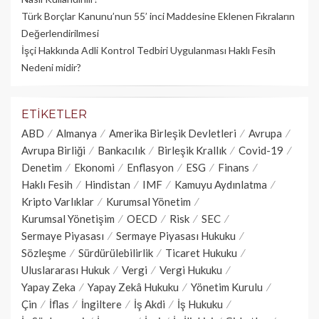
Türk Borçlar Kanunu’nun 55’ inci Maddesine Eklenen Fıkraların
Değerlendirilmesi
İşçi Hakkında Adli Kontrol Tedbiri Uygulanması Haklı Fesih
Nedeni midir?
ETIKETLER
ABD
Almanya
Amerika Birleşik Devletleri
Avrupa
Avrupa Birliği
Bankacılık
Birleşik Krallık
Covid-19
Denetim
Ekonomi
Enflasyon
ESG
Finans
Haklı Fesih
Hindistan
IMF
Kamuyu Aydınlatma
Kripto Varlıklar
Kurumsal Yönetim
Kurumsal Yönetişim
OECD
Risk
SEC
Sermaye Piyasası
Sermaye Piyasası Hukuku
Sözleşme
Sürdürülebilirlik
Ticaret Hukuku
Uluslararası Hukuk
Vergi
Vergi Hukuku
Yapay Zeka
Yapay Zekâ Hukuku
Yönetim Kurulu
Çin
İflas
İngiltere
İş Akdi
İş Hukuku