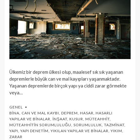
Ülkemiz bir deprem ülkesi olup, maalesef sık sık yaşanan
depremlerle büyük can ve mal kayıpları yaşanmaktadır.
Yaşanan depremlerde birçok yapı ya ciddi zarar görmekte
veya…
GENEL
BINA
,
CAN VE MAL KAYBI
,
DEPREM
,
HASAR
,
HASARLI
YAPILAR VE BINALAR
,
İNŞAAT
,
KUSUR
,
MÜTEAHHIT
,
MÜTEAHHITIN SORUMLULUĞU
,
SORUMLULUK
,
TAZMINAT
,
YAPI
,
YAPI DENETIM
,
YIKILAN YAPILAR VE BINALAR
,
YIKIM
,
ZARAR