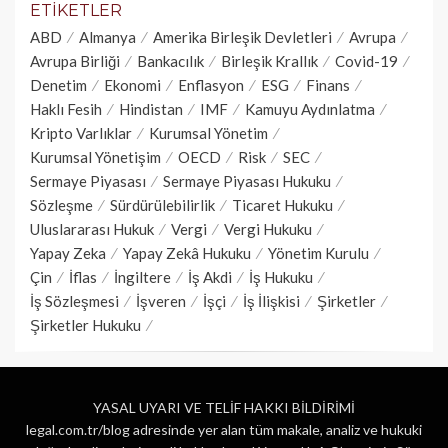
ETIKETLER
ABD
Almanya
Amerika Birleşik Devletleri
Avrupa
Avrupa Birliği
Bankacılık
Birleşik Krallık
Covid-19
Denetim
Ekonomi
Enflasyon
ESG
Finans
Haklı Fesih
Hindistan
IMF
Kamuyu Aydınlatma
Kripto Varlıklar
Kurumsal Yönetim
Kurumsal Yönetişim
OECD
Risk
SEC
Sermaye Piyasası
Sermaye Piyasası Hukuku
Sözleşme
Sürdürülebilirlik
Ticaret Hukuku
Uluslararası Hukuk
Vergi
Vergi Hukuku
Yapay Zeka
Yapay Zekâ Hukuku
Yönetim Kurulu
Çin
İflas
İngiltere
İş Akdi
İş Hukuku
İş Sözleşmesi
İşveren
İşçi
İş İlişkisi
Şirketler
Şirketler Hukuku
YASAL UYARI VE TELİF HAKKI BİLDİRİMİ
legal.com.tr/blog adresinde yer alan tüm makale, analiz ve hukuki