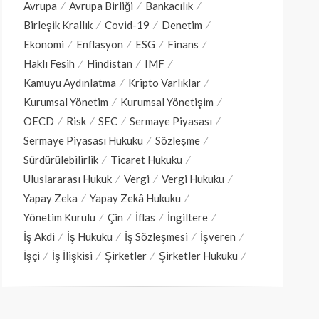
Avrupa
Avrupa Birliği
Bankacılık
Birleşik Krallık
Covid-19
Denetim
Ekonomi
Enflasyon
ESG
Finans
Haklı Fesih
Hindistan
IMF
Kamuyu Aydınlatma
Kripto Varlıklar
Kurumsal Yönetim
Kurumsal Yönetişim
OECD
Risk
SEC
Sermaye Piyasası
Sermaye Piyasası Hukuku
Sözleşme
Sürdürülebilirlik
Ticaret Hukuku
Uluslararası Hukuk
Vergi
Vergi Hukuku
Yapay Zeka
Yapay Zekâ Hukuku
Yönetim Kurulu
Çin
İflas
İngiltere
İş Akdi
İş Hukuku
İş Sözleşmesi
İşveren
İşçi
İş İlişkisi
Şirketler
Şirketler Hukuku