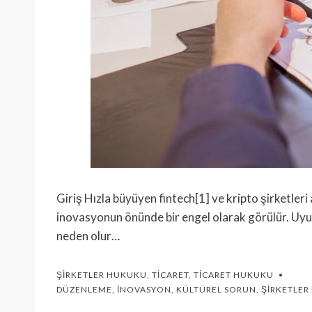
Giriş Hızla büyüyen fintech[1] ve kripto şirketler
inovasyonun önünde bir engel olarak görülür. Uy
neden olur…
ŞIRKETLER HUKUKU
,
TICARET
,
TICARET HUKUKU
DÜZENLEME
,
İNOVASYON
,
KÜLTÜREL SORUN
,
ŞIRKETLE