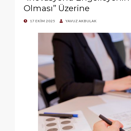
Olması” Üzerine
POSTED
17 EKIM 2025
YAVUZ AKBULAK
ON