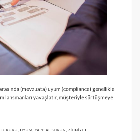
i arasında (mevzuata) uyum (compliance) genellikle
um lansmanları yavaşlatır, müşteriyle sürtüşmeye
R HUKUKU
,
UYUM
,
YAPISAL SORUN
,
ZIHNIYET