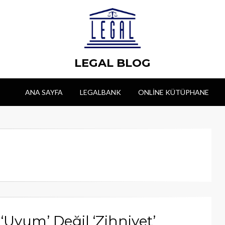
LEGAL BLOG
ANA SAYFA
LEGALBANK
ONLINE KÜTÜPHANE
Uyum’ Değil ‘Zihniyet’