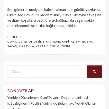
Son günlerde medyada kaleme alınan bazı günlük yazılarda,
ülkemizde Covid-19 pandemisine, Rusya-Ukrayna savaşına
ve diğer koşullara bağlı olarak halihazırda yaşanmakta
olan ekonomik sıkıntılar bağlamında, sıklıkla…
GENEL
COVID-19
,
EKONOMIK SIKINTILAR
,
KAPITALIZM
,
RUSYA
,
SAVAŞ
,
UKRAYNA
,
YARATICI YIKIM
,
YIKIM
Ara:
ARA
SON YAZILAR
Yeniden Düzenlenen Kısmi Davanın Değerlendirilmesi
İş Sözleşmesini Fesih Bildiriminde Bulunmaya Yetkili Olanlar