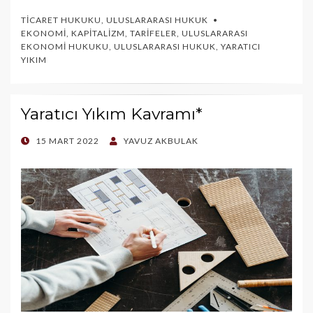
TICARET HUKUKU
,
ULUSLARARASI HUKUK
EKONOMI
,
KAPITALIZM
,
TARIFELER
,
ULUSLARARASI
EKONOMI HUKUKU
,
ULUSLARARASI HUKUK
,
YARATICI
YIKIM
Yaratıcı Yıkım Kavramı*
POSTED
15 MART 2022
YAVUZ AKBULAK
ON