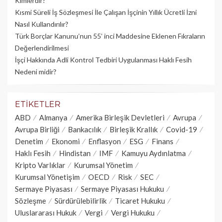
Kimlerdir?
Kısmi Süreli İş Sözleşmesi İle Çalışan İşçinin Yıllık Üc­retli İzni
Nasıl Kullandırılır?
Türk Borçlar Kanunu’nun 55’ inci Maddesine Eklenen Fıkraların
Değerlendirilmesi
İşçi Hakkında Adli Kontrol Tedbiri Uygulanması Haklı Fesih
Nedeni midir?
ETIKETLER
ABD
Almanya
Amerika Birleşik Devletleri
Avrupa
Avrupa Birliği
Bankacılık
Birleşik Krallık
Covid-19
Denetim
Ekonomi
Enflasyon
ESG
Finans
Haklı Fesih
Hindistan
IMF
Kamuyu Aydınlatma
Kripto Varlıklar
Kurumsal Yönetim
Kurumsal Yönetişim
OECD
Risk
SEC
Sermaye Piyasası
Sermaye Piyasası Hukuku
Sözleşme
Sürdürülebilirlik
Ticaret Hukuku
Uluslararası Hukuk
Vergi
Vergi Hukuku