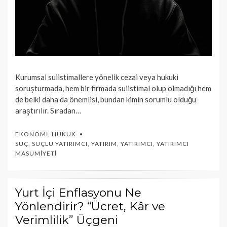
Kurumsal suiistimallere yönelik cezai veya hukuki
soruşturmada, hem bir firmada suiistimal olup olmadığı hem
de belki daha da önemlisi, bundan kimin sorumlu olduğu
araştırılır. Sıradan…
EKONOMI
,
HUKUK
SUÇ
,
SUÇLU YATIRIMCI
,
YATIRIM
,
YATIRIMCI
,
YATIRIMCI
MASUMIYETI
Yurt İçi Enflasyonu Ne
Yönlendirir? “Ücret, Kâr ve
Verimlilik” Üçgeni