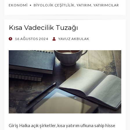
EKONOMI
BIYOLOJIK ÇEŞITLILIK
,
YATIRIM
,
YATIRIMCILAR
Kısa Vadecilik Tuzağı
POSTED
16 AĞUSTOS 2024
YAVUZ AKBULAK
ON
Giriş Halka açık şirketler, kısa yatırım ufkuna sahip hisse