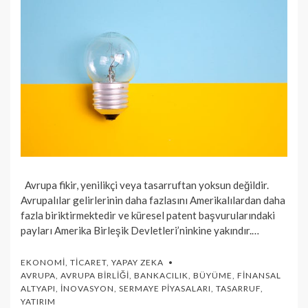
Avrupa fikir, yenilikçi veya tasarruftan yoksun değildir.
Avrupalılar gelirlerinin daha fazlasını Amerikalılardan daha
fazla biriktirmektedir ve küresel patent başvurularındaki
payları Amerika Birleşik Devletleri’ninkine yakındır.…
EKONOMI
,
TICARET
,
YAPAY ZEKA
AVRUPA
,
AVRUPA BIRLIĞI
,
BANKACILIK
,
BÜYÜME
,
FINANSAL
ALTYAPI
,
İNOVASYON
,
SERMAYE PIYASALARI
,
TASARRUF
,
YATIRIM