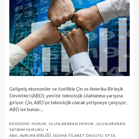
Gelişmiş ekonomiler ve özellikle Çin ve Amerika Birleşik
Devletleri (ABD), yeni bir teknolojik silahlanma yarışına
giriyor. Çin, ABD’ye teknolojik olarak yetişmeye çalışıyor,
ABD ise bunun…
EKONOMI
,
HUKUK
,
ULUSLARARASI HUKUK
,
ULUSLARARASI
YATIRIM HUKUKU
ABD
,
AVRUPA BIRLIĞI
,
DÜNYA TICARET ÖRGÜTÜ
,
EFTA
,