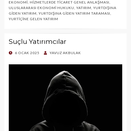
EKONOMI
,
HIZMETLERDE TICARET GENEL ANLAŞMASI
,
ULUSLARARASI EKONOMI HUKUKU
,
YATIRIM
,
YURTDIŞINA
GIDEN YATIRIM
,
YURTDIŞINA GIDEN YATIRIM TARAMASI
,
YURTIÇINE GELEN YATIRIM
Suçlu Yatırımcılar
POSTED
6 OCAK 2025
YAVUZ AKBULAK
ON