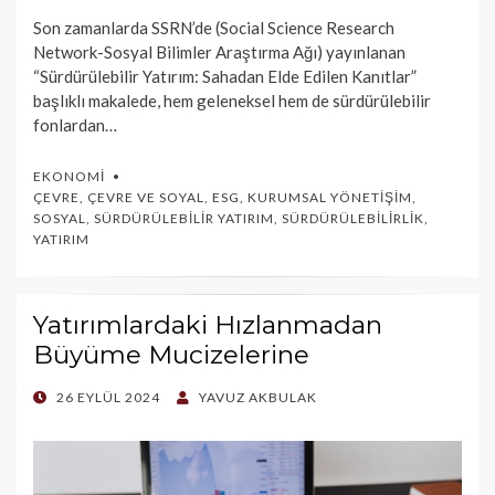
Son zamanlarda SSRN’de (Social Science Research
Network-Sosyal Bilimler Araştırma Ağı) yayınlanan
“Sürdürülebilir Yatırım: Sahadan Elde Edilen Kanıtlar”
başlıklı makalede, hem geleneksel hem de sürdürülebilir
fonlardan…
EKONOMI
ÇEVRE
,
ÇEVRE VE SOYAL
,
ESG
,
KURUMSAL YÖNETIŞIM
,
SOSYAL
,
SÜRDÜRÜLEBILIR YATIRIM
,
SÜRDÜRÜLEBILIRLIK
,
YATIRIM
Yatırımlardaki Hızlanmadan
Büyüme Mucizelerine
POSTED
26 EYLÜL 2024
YAVUZ AKBULAK
ON