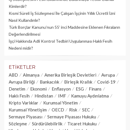
Kimlerdir?
Kısmi Süreli İş Sözleşmesi İle Çalışan İşçinin Yıllık Üc­retli İzni
Nasıl Kullandırılır?
Türk Borçlar Kanunu’nun 55’ inci Maddesine Eklenen Fıkraların
Değerlendirilmesi
İşçi Hakkında Adli Kontrol Tedbiri Uygulanması Haklı Fesih
Nedeni midir?
ETIKETLER
ABD
Almanya
Amerika Birleşik Devletleri
Avrupa
Avrupa Birliği
Bankacılık
Birleşik Krallık
Covid-19
Denetim
Ekonomi
Enflasyon
ESG
Finans
Haklı Fesih
Hindistan
IMF
Kamuyu Aydınlatma
Kripto Varlıklar
Kurumsal Yönetim
Kurumsal Yönetişim
OECD
Risk
SEC
Sermaye Piyasası
Sermaye Piyasası Hukuku
Sözleşme
Sürdürülebilirlik
Ticaret Hukuku