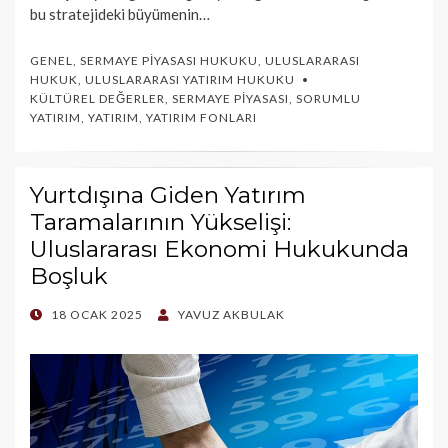
bu stratejideki büyümenin…
GENEL
,
SERMAYE PIYASASI HUKUKU
,
ULUSLARARASI
HUKUK
,
ULUSLARARASI YATIRIM HUKUKU
KÜLTÜREL DEĞERLER
,
SERMAYE PIYASASI
,
SORUMLU
YATIRIM
,
YATIRIM
,
YATIRIM FONLARI
Yurtdışına Giden Yatırım
Taramalarının Yükselişi:
Uluslararası Ekonomi Hukukunda
Boşluk
POSTED
18 OCAK 2025
YAVUZ AKBULAK
ON