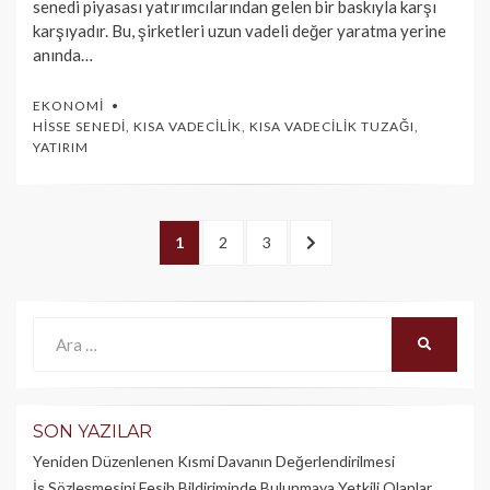
senedi piyasası yatırımcılarından gelen bir baskıyla karşı
karşıyadır. Bu, şirketleri uzun vadeli değer yaratma yerine
anında…
EKONOMI
HISSE SENEDI
,
KISA VADECILIK
,
KISA VADECILIK TUZAĞI
,
YATIRIM
Yazı
PAGE
1
PAGE
2
PAGE
3
SONRAKI
dolaşımı
>
Ara:
ARA
SON YAZILAR
Yeniden Düzenlenen Kısmi Davanın Değerlendirilmesi
İş Sözleşmesini Fesih Bildiriminde Bulunmaya Yetkili Olanlar