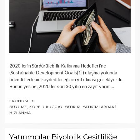
2020’lerin Sürdürülebilir Kalkınma Hedefleri’ne
(Sustainable Development Goals[1]) ulaşma yolunda
önemli ilerleme kaydedileceği on yıl olması gerekiyordu.
Bunun yerine, 2020’ler son 30 yılın en zayıf yarım…
EKONOMI
BÜYÜME
,
KORE
,
URUGUAY
,
YATIRIM
,
YATIRIMLARDAKI
HIZLANMA
Yatırımcılar Biyolojik Çeşitliliğe