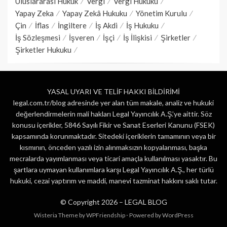
Uluslararası Hukuk
Vergi
Vergi Hukuku
Yapay Zeka
Yapay Zekâ Hukuku
Yönetim Kurulu
Çin
İflas
İngiltere
İş Akdi
İş Hukuku
İş Sözleşmesi
İşveren
İşçi
İş İlişkisi
Şirketler
Şirketler Hukuku
YASAL UYARI VE TELİF HAKKI BİLDİRİMİ
legal.com.tr/blog adresinde yer alan tüm makale, analiz ve hukuki
değerlendirmelerin mali hakları Legal Yayıncılık A.Ş.’ye aittir. Söz
konusu içerikler, 5846 Sayılı Fikir ve Sanat Eserleri Kanunu (FSEK)
kapsamında korunmaktadır. Sitedeki içeriklerin tamamının veya bir
kısmının, önceden yazılı izin alınmaksızın kopyalanması, başka
mecralarda yayımlanması veya ticari amaçla kullanılması yasaktır. Bu
şartlara uymayan kullanımlara karşı Legal Yayıncılık A.Ş., her türlü
hukuki, cezai yaptırım ve maddi, manevi tazminat hakkını saklı tutar.
© Copyright 2026 –
LEGAL BLOG
Wisteria Theme by
WPFriendship
⋅
Powered by
WordPress