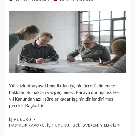
ON
Yıllık izin Anayasal temeli olan işçinin ücretli dinlenme
hakkıdır. Bu haktan vazgeçilemez. Paraya dönüşmez. Her
yıl Kanunda yazılı süreler kadar işçinin dinlendirilmesi
gerekir. Başka bir…
İŞ HUKUKU
HASTALIK RAPORU
,
İŞ HUKUKU
,
İŞÇI
,
İŞVEREN
,
YILLIK İZIN