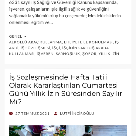
6331 sayılı İş Sağlığı ve Güvenliği Kanunu kapsamında,
işveren, çalışanların işle ilgili sağlık ve güvenliğini
sağlamakla yükümlü olup bu çerçevede; Mesleki risklerin
önlenmesi, eğitim ve…
GENEL
ALKOLLÜ ARAÇ KULLANMA
,
EHLIYETE EL KONULMASI
,
İŞ
AKDI
,
İŞ SÖZLEŞMESI
,
İŞÇI
,
İŞÇININ SARHOŞ ARABA
KULLANMASI
,
İŞVEREN
,
SARHOŞLUK
,
ŞOFÖR
,
YILLIK İZIN
İş Sözleşmesinde Hafta Tatili
Olarak Kararlaştırılan Cumartesi
Günü Yıllık İzin Süresinden Sayılır
Mı?
POSTED
27 TEMMUZ 2021
LÜTFI İNCIROĞLU
ON