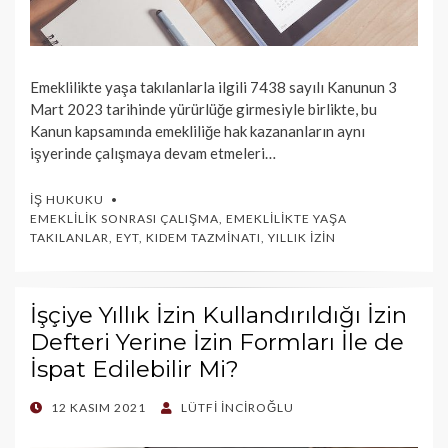
Emeklilikte yaşa takılanlarla ilgili 7438 sayılı Kanunun 3
Mart 2023 tarihinde yürürlüğe girmesiyle birlikte, bu
Kanun kapsamında emekliliğe hak kazananların aynı
işyerinde çalışmaya devam etmeleri…
İŞ HUKUKU
EMEKLILIK SONRASI ÇALIŞMA
,
EMEKLILIKTE YAŞA
TAKILANLAR
,
EYT
,
KIDEM TAZMINATI
,
YILLIK İZIN
İşçiye Yıllık İzin Kullandırıldığı İzin
Defteri Yerine İzin Formları İle de
İspat Edilebilir Mi?
POSTED
12 KASIM 2021
LÜTFI İNCIROĞLU
ON