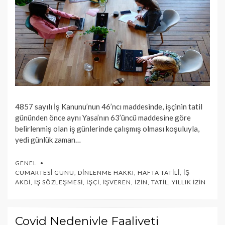
4857 sayılı İş Kanunu’nun 46’ncı maddesinde, işçinin tatil
gününden önce aynı Yasa’nın 63’üncü maddesine göre
belirlenmiş olan iş günlerinde çalışmış olması koşuluyla,
yedi günlük zaman…
GENEL
CUMARTESI GÜNÜ
,
DINLENME HAKKI
,
HAFTA TATILI
,
İŞ
AKDI
,
İŞ SÖZLEŞMESI
,
İŞÇI
,
İŞVEREN
,
İZIN
,
TATIL
,
YILLIK İZIN
Covid Nedeniyle Faaliyeti