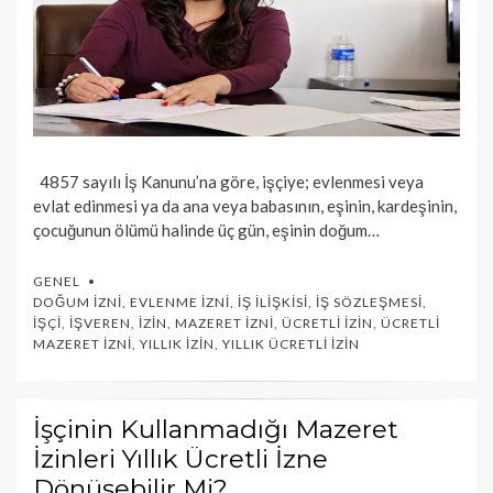
4857 sayılı İş Kanunu’na göre, işçiye; evlenmesi veya
evlat edinmesi ya da ana veya babasının, eşinin, kardeşinin,
çocuğunun ölümü halinde üç gün, eşinin doğum…
GENEL
DOĞUM İZNI
,
EVLENME İZNI
,
İŞ İLIŞKISI
,
İŞ SÖZLEŞMESI
,
İŞÇI
,
İŞVEREN
,
İZIN
,
MAZERET İZNI
,
ÜCRETLI İZIN
,
ÜCRETLI
MAZERET İZNI
,
YILLIK İZIN
,
YILLIK ÜCRETLI İZIN
İşçinin Kullanmadığı Mazeret
İzinleri Yıllık Ücretli İzne
Dönüşebilir Mi?