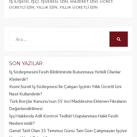
İŞ İLIŞKISI
,
İŞÇI
,
İŞVEREN
,
İZIN
,
MAZERET İZNI
,
ÜCRET
,
ÜCRETLI İZIN
,
YILLIK İZIN
,
YILLIK ÜCRETLI İZIN
Ara:
ARA
SON YAZILAR
İş Sözleşmesini Fesih Bildiriminde Bulunmaya Yetkili Olanlar
Kimlerdir?
Kısmi Süreli İş Sözleşmesi İle Çalışan İşçinin Yıllık Üc­retli İzni
Nasıl Kullandırılır?
Türk Borçlar Kanunu’nun 55’ inci Maddesine Eklenen Fıkraların
Değerlendirilmesi
İşçi Hakkında Adli Kontrol Tedbiri Uygulanması Haklı Fesih
Nedeni midir?
Genel Tatil Olan 15 Temmuz Günü Tam Gün Çalışmayan İşçiye