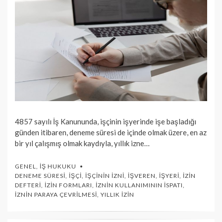
4857 sayılı İş Kanununda, işçinin işyerinde işe başladığı
günden itibaren, deneme süresi de içinde olmak üzere, en az
bir yıl çalışmış olmak kaydıyla, yıllık izne…
GENEL
,
İŞ HUKUKU
DENEME SÜRESI
,
İŞÇI
,
İŞÇININ İZNI
,
İŞVEREN
,
İŞYERI
,
İZIN
DEFTERI
,
İZIN FORMLARI
,
İZNIN KULLANIMININ İSPATI
,
İZNIN PARAYA ÇEVRILMESI
,
YILLIK İZIN