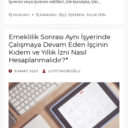
İşveren veya işveren vekilleri, izin kuruluna, izin…
İŞ HUKUKU
İŞ KANUNU
,
İŞÇI
,
İŞVEREN
,
YILLIK İZIN
Emeklilik Sonrası Aynı İşyerinde
Çalışmaya Devam Eden İşçinin
Kıdem ve Yıllık İzni Nasıl
Hesaplanmalıdır?*
POSTED
8 MART 2023
LÜTFI İNCIROĞLU
ON