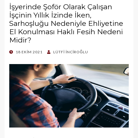
İşyerinde Şoför Olarak Çalışan
İşçinin Yıllık İzinde İken,
Sarhoşluğu Nedeniyle Ehliyetine
El Konulması Haklı Fesih Nedeni
Midir?
POSTED
18 EKIM 2021
LÜTFI İNCIROĞLU
ON