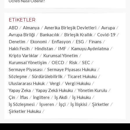
Ücreti Nasıl Ödenir?
ETIKETLER
ABD
Almanya
Amerika Birleşik Devletleri
Avrupa
Avrupa Birliği
Bankacılık
Birleşik Krallık
Covid-19
Denetim
Ekonomi
Enflasyon
ESG
Finans
Haklı Fesih
Hindistan
IMF
Kamuyu Aydınlatma
Kripto Varlıklar
Kurumsal Yönetim
Kurumsal Yönetişim
OECD
Risk
SEC
Sermaye Piyasası
Sermaye Piyasası Hukuku
Sözleşme
Sürdürülebilirlik
Ticaret Hukuku
Uluslararası Hukuk
Vergi
Vergi Hukuku
Yapay Zeka
Yapay Zekâ Hukuku
Yönetim Kurulu
Çin
İflas
İngiltere
İş Akdi
İş Hukuku
İş Sözleşmesi
İşveren
İşçi
İş İlişkisi
Şirketler
Şirketler Hukuku