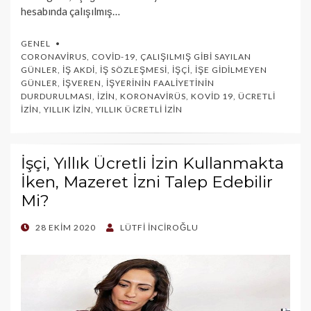
hesabında çalışılmış…
GENEL
CORONAVIRUS
,
COVID-19
,
ÇALIŞILMIŞ GIBI SAYILAN
GÜNLER
,
İŞ AKDI
,
İŞ SÖZLEŞMESI
,
İŞÇI
,
İŞE GIDILMEYEN
GÜNLER
,
İŞVEREN
,
İŞYERININ FAALIYETININ
DURDURULMASI
,
İZIN
,
KORONAVIRÜS
,
KOVID 19
,
ÜCRETLI
İZIN
,
YILLIK İZIN
,
YILLIK ÜCRETLI İZIN
İşçi, Yıllık Ücretli İzin Kullanmakta
İken, Mazeret İzni Talep Edebilir
Mi?
POSTED
28 EKIM 2020
LÜTFI İNCIROĞLU
ON