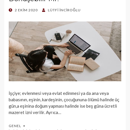
POSTED
2 EKIM 2020
LÜTFI İNCIROĞLU
ON
İşçiye; evlenmesi veya evlat edinmesi ya da ana veya
babasının, eşinin, kardeşinin, çocuğununa ölümü halinde üç
gün,a eşinina doğum yapması halinde ise beş güna ücretli
mazeret izni verilir. Ayrıca…
GENEL