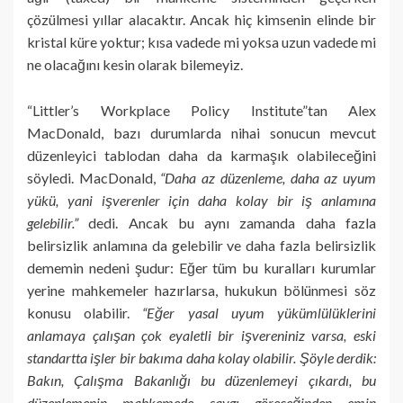
çözülmesi yıllar alacaktır. Ancak hiç kimsenin elinde bir
kristal küre yoktur; kısa vadede mi yoksa uzun vadede mi
ne olacağını kesin olarak bilemeyiz.
“Littler’s Workplace Policy Institute”tan Alex
MacDonald, bazı durumlarda nihai sonucun mevcut
düzenleyici tablodan daha da karmaşık olabileceğini
söyledi. MacDonald,
“Daha az düzenleme, daha az uyum
yükü, yani işverenler için daha kolay bir iş anlamına
gelebilir.”
dedi. Ancak bu aynı zamanda daha fazla
belirsizlik anlamına da gelebilir ve daha fazla belirsizlik
dememin nedeni şudur: Eğer tüm bu kuralları kurumlar
yerine mahkemeler hazırlarsa, hukukun bölünmesi söz
konusu olabilir.
“Eğer yasal uyum yükümlülüklerini
anlamaya çalışan çok eyaletli bir işvereniniz varsa, eski
standartta işler bir bakıma daha kolay olabilir. Şöyle derdik:
Bakın, Çalışma Bakanlığı bu düzenlemeyi çıkardı, bu
düzenlemenin mahkemede saygı göreceğinden emin