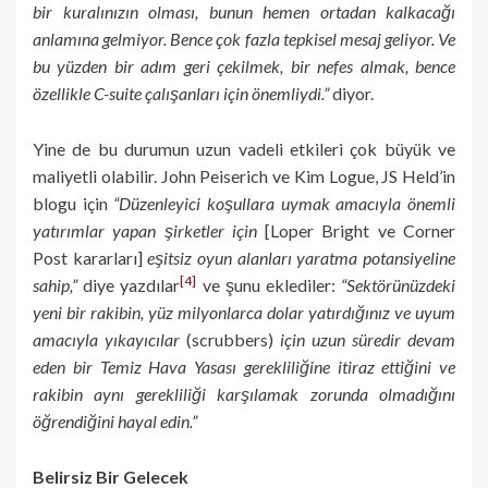
bir kuralınızın olması, bunun hemen ortadan kalkacağı
anlamına gelmiyor. Bence çok fazla tepkisel mesaj geliyor. Ve
bu yüzden bir adım geri çekilmek, bir nefes almak, bence
özellikle C-suite çalışanları için önemliydi.”
diyor.
Yine de bu durumun uzun vadeli etkileri çok büyük ve
maliyetli olabilir. John Peiserich ve Kim Logue, JS Held’in
blogu için
“Düzenleyici koşullara uymak amacıyla önemli
yatırımlar yapan şirketler için
[Loper Bright ve Corner
Post kararları]
eşitsiz oyun alanları yaratma potansiyeline
[4]
sahip,”
diye yazdılar
ve şunu eklediler:
“Sektörünüzdeki
yeni bir rakibin, yüz milyonlarca dolar yatırdığınız ve uyum
amacıyla yıkayıcılar
(scrubbers)
için uzun süredir devam
eden bir Temiz Hava Yasası gerekliliğine itiraz ettiğini ve
rakibin aynı gerekliliği karşılamak zorunda olmadığını
öğrendiğini hayal edin.”
Belirsiz Bir Gelecek