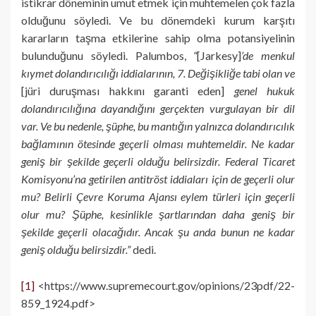
istikrar döneminin umut etmek için muhtemelen çok fazla
olduğunu söyledi. Ve bu dönemdeki kurum karşıtı
kararların taşma etkilerine sahip olma potansiyelinin
bulunduğunu söyledi. Palumbos,
“
[Jarkesy]
’de menkul
kıymet dolandırıcılığı iddialarının, 7. Değişikliğe tabi olan ve
[jüri duruşması hakkını garanti eden]
genel hukuk
dolandırıcılığına dayandığını gerçekten vurgulayan bir dil
var. Ve bu nedenle, şüphe, bu mantığın yalnızca dolandırıcılık
bağlamının ötesinde geçerli olması muhtemeldir. Ne kadar
geniş bir şekilde geçerli olduğu belirsizdir. Federal Ticaret
Komisyonu’na getirilen antitröst iddiaları için de geçerli olur
mu? Belirli Çevre Koruma Ajansı eylem türleri için geçerli
olur mu? Şüphe, kesinlikle şartlarından daha geniş bir
şekilde geçerli olacağıdır. Ancak şu anda bunun ne kadar
geniş olduğu belirsizdir.”
dedi.
[1]
<https://www.supremecourt.gov/opinions/23pdf/22-
859_1924.pdf>