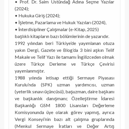
• Prof. Dr. Saim Üstündağ Adına Seçme Yazılar
(2024);
• Hukuka Giriş (2024);
• İşletme, Pazarlama ve Hukuk Yazıları (2024),
• İnterdisipliner Çalışmalar (e-Kitap, 2025)
başlıklı kitapların bazı bölümlerinin de yazarıdır.
1992 yılından beri Türkiye’de yayımlanan otuza
yakın Dergi, Gazete ve Blog’da 3 bini aşkın Telif
Makale ve Telif Yazı ile tamamı İngilizceden olmak
üzere Türkçe Derleme ve Türkçe Çevirisi
yayımlanmıştır.
1988 yılında intisap ettiği Sermaye Piyasası
Kurulu’nda (SPK) uzman yardımcısı, uzman
(yeterlik sınavı üçüncüsü), başuzman, daire başkanı
ve başkanlık danışmanı; Özelleştirme İdaresi
Başkanlığı GSM 1800 Lisansları Değerleme
Komisyonunda üye olarak görev yapmış, ayrıca
Vergi Konseyi’nin bazı alt çalışma gruplarında
(Menkul Sermaye İratları ve Değer Artış