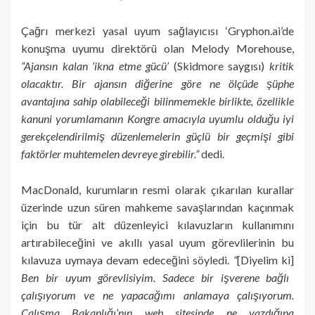
Çağrı merkezi yasal uyum sağlayıcısı ‘Gryphon.ai’de
konuşma uyumu direktörü olan Melody Morehouse,
“Ajansın kalan ‘ikna etme gücü’
(Skidmore saygısı)
kritik
olacaktır. Bir ajansın diğerine göre ne ölçüde şüphe
avantajına sahip olabileceği bilinmemekle birlikte, özellikle
kanuni yorumlamanın Kongre amacıyla uyumlu olduğu iyi
gerekçelendirilmiş düzenlemelerin güçlü bir geçmişi gibi
faktörler muhtemelen devreye girebilir.”
dedi.
MacDonald, kurumların resmi olarak çıkarılan kurallar
üzerinde uzun süren mahkeme savaşlarından kaçınmak
için bu tür alt düzenleyici kılavuzların kullanımını
artırabileceğini ve akıllı yasal uyum görevlilerinin bu
kılavuza uymaya devam edeceğini söyledi.
“
[Diyelim ki]
Ben bir uyum görevlisiyim. Sadece bir işverene bağlı
çalışıyorum ve ne yapacağımı anlamaya çalışıyorum.
Çalışma Bakanlığı’nın web sitesinde ne yazdığına