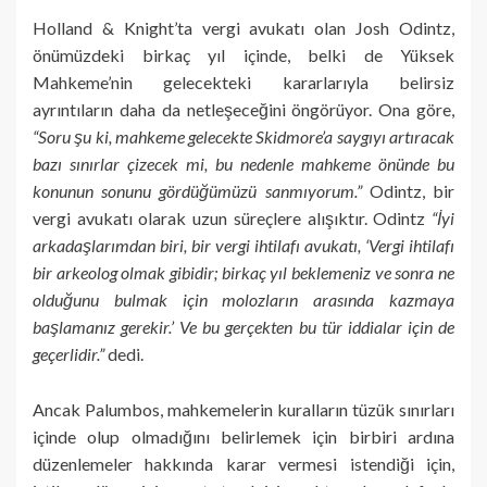
Holland & Knight’ta vergi avukatı olan Josh Odintz,
önümüzdeki birkaç yıl içinde, belki de Yüksek
Mahkeme’nin gelecekteki kararlarıyla belirsiz
ayrıntıların daha da netleşeceğini öngörüyor. Ona göre,
“Soru şu ki, mahkeme gelecekte Skidmore’a saygıyı artıracak
bazı sınırlar çizecek mi, bu nedenle mahkeme önünde bu
konunun sonunu gördüğümüzü sanmıyorum.”
Odintz, bir
vergi avukatı olarak uzun süreçlere alışıktır. Odintz
“İyi
arkadaşlarımdan biri, bir vergi ihtilafı avukatı, ‘Vergi ihtilafı
bir arkeolog olmak gibidir; birkaç yıl beklemeniz ve sonra ne
olduğunu bulmak için molozların arasında kazmaya
başlamanız gerekir.’ Ve bu gerçekten bu tür iddialar için de
geçerlidir.”
dedi.
Ancak Palumbos, mahkemelerin kuralların tüzük sınırları
içinde olup olmadığını belirlemek için birbiri ardına
düzenlemeler hakkında karar vermesi istendiği için,