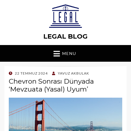
LEGAL BLOG
MENU
POSTED
22 TEMMUZ 2024
YAVUZ AKBULAK
ON
Chevron Sonrası Dünyada
‘Mevzuata (Yasal) Uyum’