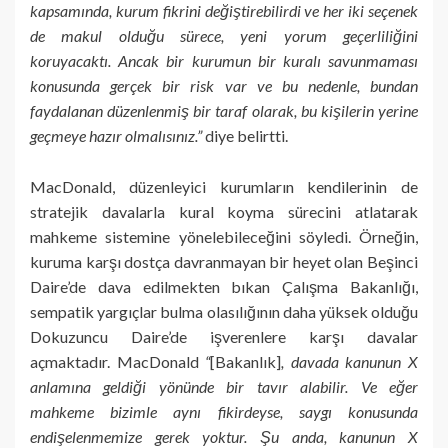
kapsamında, kurum fikrini değiştirebilirdi ve her iki seçenek
de makul olduğu sürece, yeni yorum geçerliliğini
koruyacaktı. Ancak bir kurumun bir kuralı savunmaması
konusunda gerçek bir risk var ve bu nedenle, bundan
faydalanan düzenlenmiş bir taraf olarak, bu kişilerin yerine
geçmeye hazır olmalısınız.”
diye belirtti.
MacDonald, düzenleyici kurumların kendilerinin de
stratejik davalarla kural koyma sürecini atlatarak
mahkeme sistemine yönelebileceğini söyledi. Örneğin,
kuruma karşı dostça davranmayan bir heyet olan Beşinci
Daire’de dava edilmekten bıkan Çalışma Bakanlığı,
sempatik yargıçlar bulma olasılığının daha yüksek olduğu
Dokuzuncu Daire’de işverenlere karşı davalar
açmaktadır. MacDonald
“
[Bakanlık]
, davada kanunun X
anlamına geldiği yönünde bir tavır alabilir. Ve eğer
mahkeme bizimle aynı fikirdeyse, saygı konusunda
endişelenmemize gerek yoktur. Şu anda, kanunun X