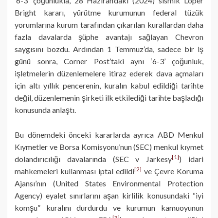
‘6-3’ çoğunlukla, 28 Haziran’daki (2024) sismik Loper
Bright kararı, yürütme kurumunun federal tüzük
yorumlarına kurum tarafından çıkarılan kurallardan daha
fazla davalarda şüphe avantajı sağlayan Chevron
saygısını bozdu. Ardından 1 Temmuz’da, sadece bir iş
günü sonra, Corner Post’taki aynı ‘6-3’ çoğunluk,
işletmelerin düzenlemelere itiraz ederek dava açmaları
için altı yıllık pencerenin, kuralın kabul edildiği tarihte
değil, düzenlemenin şirketi ilk etkilediği tarihte başladığı
konusunda anlaştı.
Bu dönemdeki önceki kararlarda ayrıca ABD Menkul
Kıymetler ve Borsa Komisyonu’nun (SEC) menkul kıymet
[1]
dolandırıcılığı davalarında (SEC v Jarkesy
) idari
[2]
mahkemeleri kullanması iptal edildi
ve Çevre Koruma
Ajansı’nın (United States Environmental Protection
Agency) eyalet sınırlarını aşan kirlilik konusundaki “iyi
komşu” kuralını durdurdu ve kurumun kamuoyunun
[3]