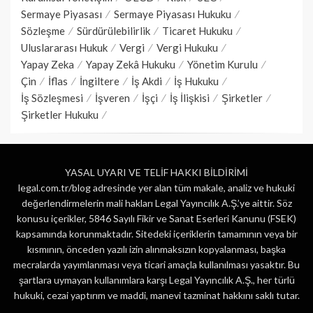
Sermaye Piyasası
Sermaye Piyasası Hukuku
Sözleşme
Sürdürülebilirlik
Ticaret Hukuku
Uluslararası Hukuk
Vergi
Vergi Hukuku
Yapay Zeka
Yapay Zekâ Hukuku
Yönetim Kurulu
Çin
İflas
İngiltere
İş Akdi
İş Hukuku
İş Sözleşmesi
İşveren
İşçi
İş İlişkisi
Şirketler
Şirketler Hukuku
YASAL UYARI VE TELİF HAKKI BİLDİRİMİ
legal.com.tr/blog adresinde yer alan tüm makale, analiz ve hukuki
değerlendirmelerin mali hakları Legal Yayıncılık A.Ş.’ye aittir. Söz
konusu içerikler, 5846 Sayılı Fikir ve Sanat Eserleri Kanunu (FSEK)
kapsamında korunmaktadır. Sitedeki içeriklerin tamamının veya bir
kısmının, önceden yazılı izin alınmaksızın kopyalanması, başka
mecralarda yayımlanması veya ticari amaçla kullanılması yasaktır. Bu
şartlara uymayan kullanımlara karşı Legal Yayıncılık A.Ş., her türlü
hukuki, cezai yaptırım ve maddi, manevi tazminat hakkını saklı tutar.