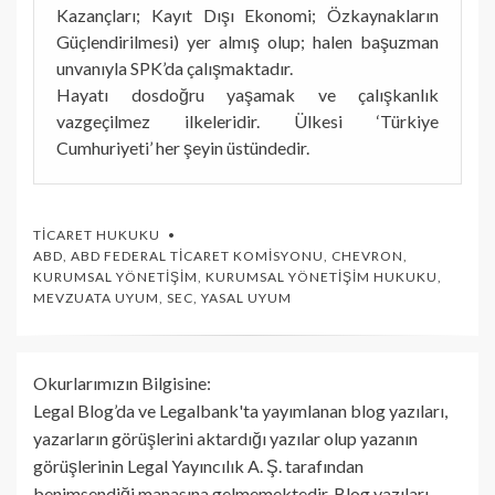
Kazançları; Kayıt Dışı Ekonomi; Özkaynakların
Güçlendirilmesi) yer almış olup; halen başuzman
unvanıyla SPK’da çalışmaktadır.
Hayatı dosdoğru yaşamak ve çalışkanlık
vazgeçilmez ilkeleridir. Ülkesi ‘Türkiye
Cumhuriyeti’ her şeyin üstündedir.
TICARET HUKUKU
ABD
,
ABD FEDERAL TICARET KOMISYONU
,
CHEVRON
,
KURUMSAL YÖNETIŞIM
,
KURUMSAL YÖNETIŞIM HUKUKU
,
MEVZUATA UYUM
,
SEC
,
YASAL UYUM
Okurlarımızın Bilgisine:
Legal Blog’da ve Legalbank'ta yayımlanan blog yazıları,
yazarların görüşlerini aktardığı yazılar olup yazanın
görüşlerinin Legal Yayıncılık A. Ş. tarafından
benimsendiği manasına gelmemektedir. Blog yazıları,