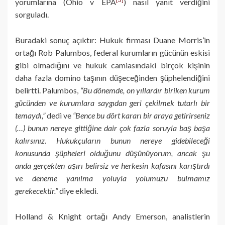
yorumlarına (Ohio v EPA
) nasıl yanıt verdiğini
sorguladı.
Buradaki sonuç açıktır: Hukuk firması Duane Morris’in
ortağı Rob Palumbos, federal kurumların gücünün eskisi
gibi olmadığını ve hukuk camiasındaki birçok kişinin
daha fazla domino taşının düşeceğinden şüphelendiğini
belirtti. Palumbos,
“Bu dönemde, on yıllardır biriken kurum
gücünden ve kurumlara saygıdan geri çekilmek tutarlı bir
temaydı,”
dedi ve
“Bence bu dört kararı bir araya getirirseniz
(…) bunun nereye gittiğine dair çok fazla soruyla baş başa
kalırsınız. Hukukçuların bunun nereye gidebileceği
konusunda şüpheleri olduğunu düşünüyorum, ancak şu
anda gerçekten aşırı belirsiz ve herkesin kafasını karıştırdı
ve deneme yanılma yoluyla yolumuzu bulmamız
gerekecektir.”
diye ekledi.
Holland & Knight ortağı Andy Emerson, analistlerin