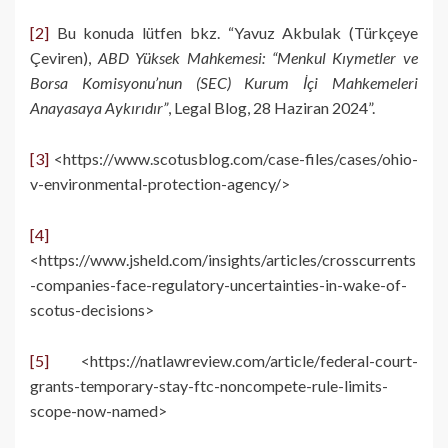
[2]
Bu konuda lütfen bkz. “Yavuz Akbulak (Türkçeye
Çeviren),
ABD Yüksek Mahkemesi: “Menkul Kıymetler ve
Borsa Komisyonu’nun (SEC) Kurum İçi Mahkemeleri
Anayasaya Aykırıdır”
, Legal Blog, 28 Haziran 2024”.
[3]
<https://www.scotusblog.com/case-files/cases/ohio-
v-environmental-protection-agency/>
[4]
<https://www.jsheld.com/insights/articles/crosscurrents
-companies-face-regulatory-uncertainties-in-wake-of-
scotus-decisions>
[5]
<https://natlawreview.com/article/federal-court-
grants-temporary-stay-ftc-noncompete-rule-limits-
scope-now-named>