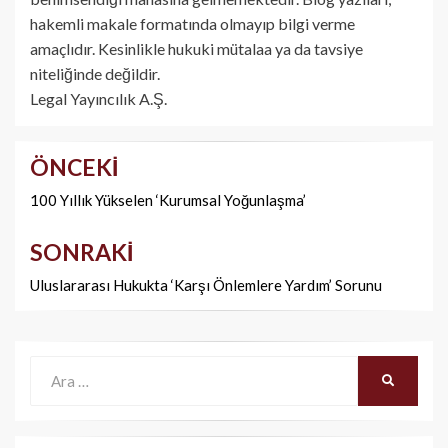
hakemli makale formatında olmayıp bilgi verme
amaçlıdır. Kesinlikle hukuki mütalaa ya da tavsiye
niteliğinde değildir.
Legal Yayıncılık A.Ş.
ÖNCEKI
Yazı
dolaşımı
100 Yıllık Yükselen ‘Kurumsal Yoğunlaşma’
SONRAKI
Uluslararası Hukukta ‘Karşı Önlemlere Yardım’ Sorunu
Ara:
ARA