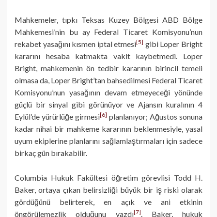
Mahkemeler, tıpkı Teksas Kuzey Bölgesi ABD Bölge
Mahkemesi’nin bu ay Federal Ticaret Komisyonu’nun
[5]
rekabet yasağını kısmen iptal etmesi
gibi Loper Bright
kararını hesaba katmakta vakit kaybetmedi. Loper
Bright, mahkemenin ön tedbir kararının birincil temeli
olmasa da, Loper Bright’tan bahsedilmesi Federal Ticaret
Komisyonu’nun yasağının devam etmeyeceği yönünde
güçlü bir sinyal gibi görünüyor ve Ajansın kuralının 4
[6]
Eylül’de yürürlüğe girmesi
planlanıyor; Ağustos sonuna
kadar nihai bir mahkeme kararının beklenmesiyle, yasal
uyum ekiplerine planlarını sağlamlaştırmaları için sadece
birkaç gün bırakabilir.
Columbia Hukuk Fakültesi öğretim görevlisi Todd H.
Baker, ortaya çıkan belirsizliği büyük bir iş riski olarak
gördüğünü belirterek, en açık ve ani etkinin
[7]
öngörülemezlik olduğunu yazdı
. Baker, hukuk