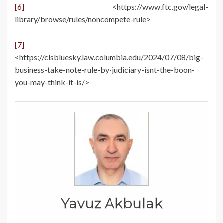
[6]
<https://www.ftc.gov/legal-
library/browse/rules/noncompete-rule>
[7]
<https://clsbluesky.law.columbia.edu/2024/07/08/big-
business-take-note-rule-by-judiciary-isnt-the-boon-
you-may-think-it-is/>
Yavuz Akbulak