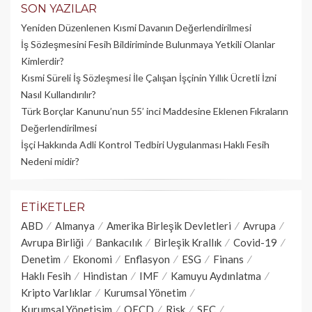
SON YAZILAR
Yeniden Düzenlenen Kısmi Davanın Değerlendirilmesi
İş Sözleşmesini Fesih Bildiriminde Bulunmaya Yetkili Olanlar
Kimlerdir?
Kısmi Süreli İş Sözleşmesi İle Çalışan İşçinin Yıllık Üc­retli İzni
Nasıl Kullandırılır?
Türk Borçlar Kanunu’nun 55’ inci Maddesine Eklenen Fıkraların
Değerlendirilmesi
İşçi Hakkında Adli Kontrol Tedbiri Uygulanması Haklı Fesih
Nedeni midir?
ETIKETLER
ABD
Almanya
Amerika Birleşik Devletleri
Avrupa
Avrupa Birliği
Bankacılık
Birleşik Krallık
Covid-19
Denetim
Ekonomi
Enflasyon
ESG
Finans
Haklı Fesih
Hindistan
IMF
Kamuyu Aydınlatma
Kripto Varlıklar
Kurumsal Yönetim
Kurumsal Yönetişim
OECD
Risk
SEC