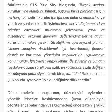
fakültesinin CLS Blue Sky blogunda,
“Birçok açıdan,
kuralların ne olduğunu bilmek, başarılı bir iş planlaması için
herhangi bir belirli kuralın içeriğinden daha önemlidir,”
diye
yazdı ve şunları ekledi:
“İşletmelerin ileriyi düşünmeleri ve
rekabet edecekleri muhtemel gelecekteki yasal ve
düzenleyici ortamın güvenilir değerlendirmelerine dayalı
kararlar almaları gerekir. Stratejik ve operasyonel planlar,
istenen sonuçları desteklemek için tasarlanmış finansal
destek ve kurumsal yönetişim teşvikleriyle uygulamaya
konulmalıdır. İşletmeler öngörülebilirliğe güvenir ve bundan
faydalanır. Uzun süreli belirsizlik en kötüsüdür, hızla değişen
bir dünyada potansiyel olarak bir iş katilidir.”
Baker, kısaca
şu konuda uyarıyor: “Ne dilediğinize dikkat edin.”
Düzenlemelerin sonuçlarının, düzenleyici eylemlere
yönelik itirazlar kesinleşmeden (veya düzenleyici
otoriteler çabalarından vazgeçmeden) önce zaten iş yükü
ağır (taxed) bir mahkeme sisteminden geçerken