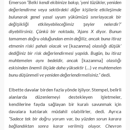
Emerson
“Belki kendi ekibinize bakıp, ‘yeni tüzükler, yeniden
değerlendirme veya sektördeki diğer kişilerle etkileşimde
bulunarak genel yasal uyum yükümüzü sınırlayacak bir
değişikliği etkileyebileceğimiz şeyler nelerdir?’
diyebilirsiniz. Çünkü bir noktada, ‘Ajans X diyor. Bunun
tamamen doğru olduğundan emin değiliz, ancak buna itiraz
etmenin riski pahalı olacak ve
[kazanma]
olasılığı düşük’
dediğiniz bir risk değerlendirmesi yapıldı. Bugün, bu itiraz
muhtemelen aynı bedeldir, ancak
[kazanma]
olasılığı
eskisinden önemli ölçüde daha yüksektir
(…)
ve muhtemelen
bunu düşünmeli ve yeniden değerlendirmelisiniz.”
dedi.
Elbette davalar birden fazla yönde işliyor. Stempel, belirli
alanlarda düzenlemeyi destekleyen işletmeler,
kendilerine fayda sağlayan bir kuralı savunmak için
davalara katılarak müdahil olabilirler, dedi. Ayrıca
“Sadece tek bir doğru yorum var, bu yüzden sorun karara
bağlandıktan sonra karar verilmiş oluyor. Chevron