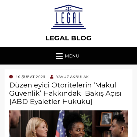
LEGAL BLOG
MENU
POSTED
10 ŞUBAT 2025
YAVUZ AKBULAK
ON
Düzenleyici Otoritelerin ‘Makul
Güvenlik’ Hakkındaki Bakış Açısı
[ABD Eyaletler Hukuku]