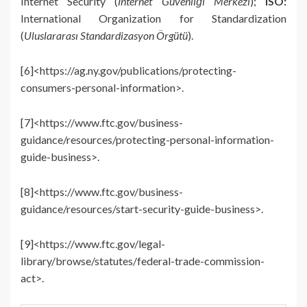
Internet Security (
İnternet Güvenliği Merkezi
);
ISO:
International Organization for Standardization
(
Uluslararası Standardizasyon Örgütü
).
[6]<https://ag.ny.gov/publications/protecting-
consumers-personal-information>.
[7]<https://www.ftc.gov/business-
guidance/resources/protecting-personal-information-
guide-business>.
[8]<https://www.ftc.gov/business-
guidance/resources/start-security-guide-business>.
[9]<https://www.ftc.gov/legal-
library/browse/statutes/federal-trade-commission-
act>.