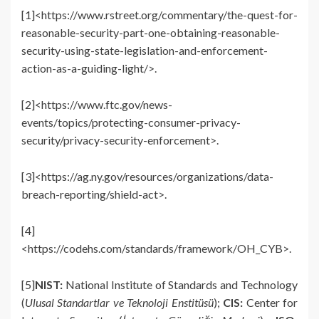
[1]<https://www.rstreet.org/commentary/the-quest-for-
reasonable-security-part-one-obtaining-reasonable-
security-using-state-legislation-and-enforcement-
action-as-a-guiding-light/>.
[2]<https://www.ftc.gov/news-
events/topics/protecting-consumer-privacy-
security/privacy-security-enforcement>.
[3]<https://ag.ny.gov/resources/organizations/data-
breach-reporting/shield-act>.
[4]
<https://codehs.com/standards/framework/OH_CYB>.
[5]
NIST:
National Institute of Standards and Technology
(
Ulusal Standartlar ve Teknoloji Enstitüsü
);
CIS:
Center for