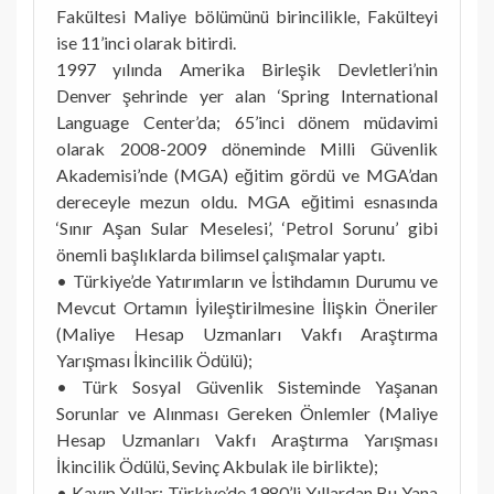
Fakültesi Maliye bölümünü birincilikle, Fakülteyi
ise 11’inci olarak bitirdi.
1997 yılında Amerika Birleşik Devletleri’nin
Denver şehrinde yer alan ‘Spring International
Language Center’da; 65’inci dönem müdavimi
olarak 2008-2009 döneminde Milli Güvenlik
Akademisi’nde (MGA) eğitim gördü ve MGA’dan
dereceyle mezun oldu. MGA eğitimi esnasında
‘Sınır Aşan Sular Meselesi’, ‘Petrol Sorunu’ gibi
önemli başlıklarda bilimsel çalışmalar yaptı.
• Türkiye’de Yatırımların ve İstihdamın Durumu ve
Mevcut Ortamın İyileştirilmesine İlişkin Öneriler
(Maliye Hesap Uzmanları Vakfı Araştırma
Yarışması İkincilik Ödülü);
• Türk Sosyal Güvenlik Sisteminde Yaşanan
Sorunlar ve Alınması Gereken Önlemler (Maliye
Hesap Uzmanları Vakfı Araştırma Yarışması
İkincilik Ödülü, Sevinç Akbulak ile birlikte);
• Kayıp Yıllar: Türkiye’de 1980’li Yıllardan Bu Yana