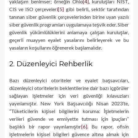
yaklaşım benimser; örneğin Ohio
[4]
, kuruluşları NIST,
CIS ve ISO çerçeveleri
[5]
gibi belirli, sektör tarafından
tanınan siber güvenlik çerçevelerinden birine uyan yazılı
siber güvenlik programları uygulamaya teşvik eder. Siber
güvenlik yükümlülüklerini anlamaya çalışan kuruluşlar,
geçerli muayyen eyalet yasalarını belirleyerek ve bu
yasaların koşullarını öğrenerek başlamalıdır.
2. Düzenleyici Rehberlik
Bazı düzenleyici otoriteler ve eyalet başsavcıları,
düzenleyici otoritelerin beklentilerine dair bazı içgörüler
sağlayan işletmeler için veri güvenliği kılavuzları
yayınlamıştır. New York Başsavcılığı Nisan 2023’te,
“Tüketicilerin kişisel bilgilerini koruma: İşletmelerin
verileri güvende ve emniyette tutması için ipuçları”
başlıklı bir rapor yayınlamıştır
[6]
. Bu rapor, ofisin
işletmelerin kişisel bilgileri güvence altına almak için