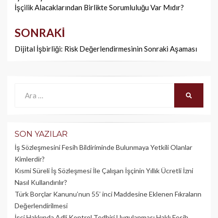
İşçilik Alacaklarından Birlikte Sorumluluğu Var Mıdır?
SONRAKI
Dijital İşbirliği: Risk Değerlendirmesinin Sonraki Aşaması
Ara:
ARA
SON YAZILAR
İş Sözleşmesini Fesih Bildiriminde Bulunmaya Yetkili Olanlar
Kimlerdir?
Kısmi Süreli İş Sözleşmesi İle Çalışan İşçinin Yıllık Üc­retli İzni
Nasıl Kullandırılır?
Türk Borçlar Kanunu’nun 55’ inci Maddesine Eklenen Fıkraların
Değerlendirilmesi
İşçi Hakkında Adli Kontrol Tedbiri Uygulanması Haklı Fesih