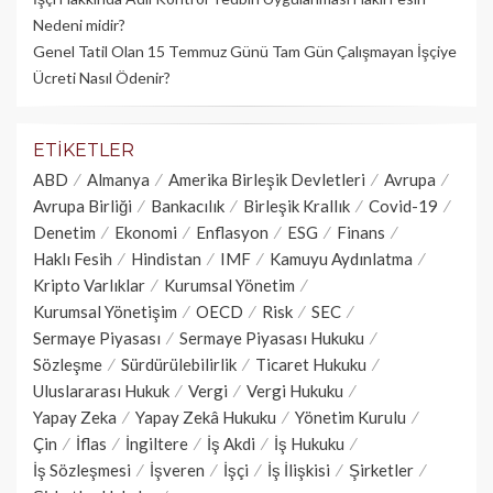
Nedeni midir?
Genel Tatil Olan 15 Temmuz Günü Tam Gün Çalışmayan İşçiye
Ücreti Nasıl Ödenir?
ETIKETLER
ABD
Almanya
Amerika Birleşik Devletleri
Avrupa
Avrupa Birliği
Bankacılık
Birleşik Krallık
Covid-19
Denetim
Ekonomi
Enflasyon
ESG
Finans
Haklı Fesih
Hindistan
IMF
Kamuyu Aydınlatma
Kripto Varlıklar
Kurumsal Yönetim
Kurumsal Yönetişim
OECD
Risk
SEC
Sermaye Piyasası
Sermaye Piyasası Hukuku
Sözleşme
Sürdürülebilirlik
Ticaret Hukuku
Uluslararası Hukuk
Vergi
Vergi Hukuku
Yapay Zeka
Yapay Zekâ Hukuku
Yönetim Kurulu
Çin
İflas
İngiltere
İş Akdi
İş Hukuku
İş Sözleşmesi
İşveren
İşçi
İş İlişkisi
Şirketler