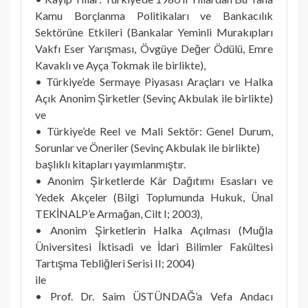
Kamu Borçlanma Politikaları ve Bankacılık
Sektörüne Etkileri (Bankalar Yeminli Murakıpları
Vakfı Eser Yarışması, Övgüye Değer Ödülü, Emre
Kavaklı ve Ayça Tokmak ile birlikte),
• Türkiye’de Sermaye Piyasası Araçları ve Halka
Açık Anonim Şirketler (Sevinç Akbulak ile birlikte)
ve
• Türkiye’de Reel ve Mali Sektör: Genel Durum,
Sorunlar ve Öneriler (Sevinç Akbulak ile birlikte)
başlıklı kitapları yayımlanmıştır.
• Anonim Şirketlerde Kâr Dağıtımı Esasları ve
Yedek Akçeler (Bilgi Toplumunda Hukuk, Ünal
TEKİNALP’e Armağan, Cilt I; 2003),
• Anonim Şirketlerin Halka Açılması (Muğla
Üniversitesi İktisadi ve İdari Bilimler Fakültesi
Tartışma Tebliğleri Serisi II; 2004)
ile
• Prof. Dr. Saim ÜSTÜNDAĞ’a Vefa Andacı