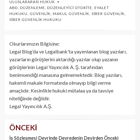
ULUSLARARASI HUKUK
ABD
,
DÜZENLEME
,
DÜZENLEYICI OTORITE
,
EYALET
HUKUKU
,
GÜVENLIK
,
MAKUL GÜVENLIK
,
SIBER GÜVENLIK
,
SIBER GÜVENLIK HUKUKU
Okurlarımızın Bilgisine:
Legal Blog’da ve Legalbank'ta yayımlanan blog yazıları,
yazarların görüşlerini aktardığı yazılar olup yazanın
görüşlerinin Legal Yayıncılık A. Ş. tarafından
benimsendiği manasına gelmemektedir. Blog yazıları,
hakemli makale formatında olmayıp bilgi verme
amaçlıdır. Kesinlikle hukuki mütalaa ya da tavsiye
niteliğinde değildir.
Legal Yayıncılık A.Ş.
ÖNCEKI
Yazı
dolaşımı
İş Sözleşmesi Devrinde Devredenin Devirden Önceki