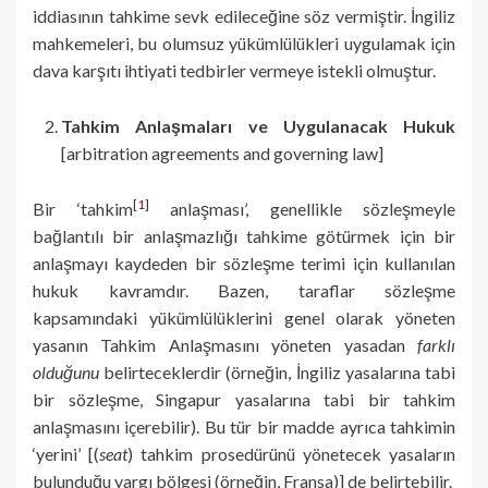
iddiasının tahkime sevk edileceğine söz vermiştir. İngiliz
mahkemeleri, bu olumsuz yükümlülükleri uygulamak için
dava karşıtı ihtiyati tedbirler vermeye istekli olmuştur.
Tahkim Anlaşmaları ve Uygulanacak Hukuk
[arbitration agreements and governing law]
[1]
Bir ‘tahkim
anlaşması’, genellikle sözleşmeyle
bağlantılı bir anlaşmazlığı tahkime götürmek için bir
anlaşmayı kaydeden bir sözleşme terimi için kullanılan
hukuk kavramdır. Bazen, taraflar sözleşme
kapsamındaki yükümlülüklerini genel olarak yöneten
yasanın Tahkim Anlaşmasını yöneten yasadan
farklı
olduğunu
belirteceklerdir (örneğin, İngiliz yasalarına tabi
bir sözleşme, Singapur yasalarına tabi bir tahkim
anlaşmasını içerebilir). Bu tür bir madde ayrıca tahkimin
‘yerini’ [(
seat
) tahkim prosedürünü yönetecek yasaların
bulunduğu yargı bölgesi (örneğin, Fransa)] de belirtebilir.