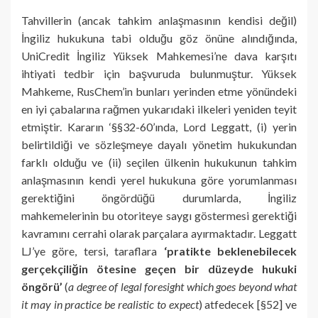
Tahvillerin (ancak tahkim anlaşmasının kendisi değil)
İngiliz hukukuna tabi olduğu göz önüne alındığında,
UniCredit İngiliz Yüksek Mahkemesi’ne dava karşıtı
ihtiyati tedbir için başvuruda bulunmuştur. Yüksek
Mahkeme, RusChem’in bunları yerinden etme yönündeki
en iyi çabalarına rağmen yukarıdaki ilkeleri yeniden teyit
etmiştir. Kararın ‘§§32-60’ında, Lord Leggatt, (i) yerin
belirtildiği ve sözleşmeye dayalı yönetim hukukundan
farklı olduğu ve (ii) seçilen ülkenin hukukunun tahkim
anlaşmasının kendi yerel hukukuna göre yorumlanması
gerektiğini öngördüğü durumlarda, İngiliz
mahkemelerinin bu otoriteye saygı göstermesi gerektiği
kavramını cerrahi olarak parçalara ayırmaktadır. Leggatt
LJ’ye göre, tersi, taraflara
‘pratikte beklenebilecek
gerçekçiliğin ötesine geçen bir düzeyde hukuki
öngörü’
(
a degree of legal foresight which goes beyond what
it may in practice be realistic to expect
) atfedecek [§52] ve