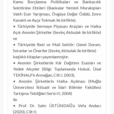
Kamu Borçlanma Politikaları ve Bankacılık
Sektörüne Etkileri (Bankalar Yeminli Murakıpları
Vakfı Eser Yarışması, Övgüye Değer Ödülü, Emre
Kavaklı ve Ayça Tokmak ile birlikte),
• Türkiye’de Sermaye Piyasası Araçları ve Halka
Açık Anonim Şirketler (Sevinç Akbulak ile birlikte)
ve
• Türkiye’de Reel ve Mali Sektör: Genel Durum,
Sorunlar ve Öneriler (Sevinç Akbulak ile birlikte)
başlıklı kitapları yayımlanmıştır.
• Anonim Şirketlerde Kâr Dağıtımı Esasları ve
Yedek Akçeler (Bilgi Toplumunda Hukuk, Ünal
TEKİNALP’e Armağan, Cilt I; 2003),
• Anonim Şirketlerin Halka Açılması (Muğla
Üniversitesi İktisadi ve İdari Bilimler Fakültesi
Tartışma Tebliğleri Serisi II; 2004)
ile
• Prof. Dr. Saim ÜSTÜNDAĞ’a Vefa Andacı
(2020), Cilt II;