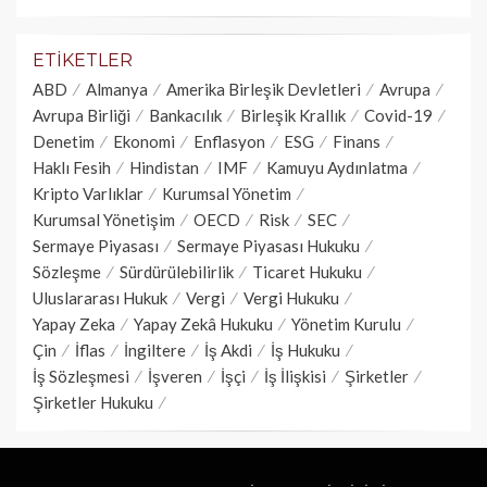
ETIKETLER
ABD
Almanya
Amerika Birleşik Devletleri
Avrupa
Avrupa Birliği
Bankacılık
Birleşik Krallık
Covid-19
Denetim
Ekonomi
Enflasyon
ESG
Finans
Haklı Fesih
Hindistan
IMF
Kamuyu Aydınlatma
Kripto Varlıklar
Kurumsal Yönetim
Kurumsal Yönetişim
OECD
Risk
SEC
Sermaye Piyasası
Sermaye Piyasası Hukuku
Sözleşme
Sürdürülebilirlik
Ticaret Hukuku
Uluslararası Hukuk
Vergi
Vergi Hukuku
Yapay Zeka
Yapay Zekâ Hukuku
Yönetim Kurulu
Çin
İflas
İngiltere
İş Akdi
İş Hukuku
İş Sözleşmesi
İşveren
İşçi
İş İlişkisi
Şirketler
Şirketler Hukuku