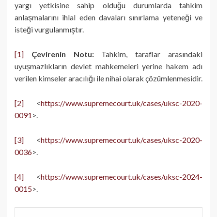
yargı yetkisine sahip olduğu durumlarda tahkim
anlaşmalarını ihlal eden davaları sınırlama yeteneği ve
isteği vurgulanmıştır.
[1]
Çevirenin Notu:
Tahkim, taraflar arasındaki
uyuşmazlıkların devlet mahkemeleri yerine hakem adı
verilen kimseler aracılığı ile nihai olarak çözümlenmesidir.
[2]
<
https://www.supremecourt.uk/cases/uksc-2020-
0091
>.
[3]
<
https://www.supremecourt.uk/cases/uksc-2020-
0036
>.
[4]
<
https://www.supremecourt.uk/cases/uksc-2024-
0015
>.