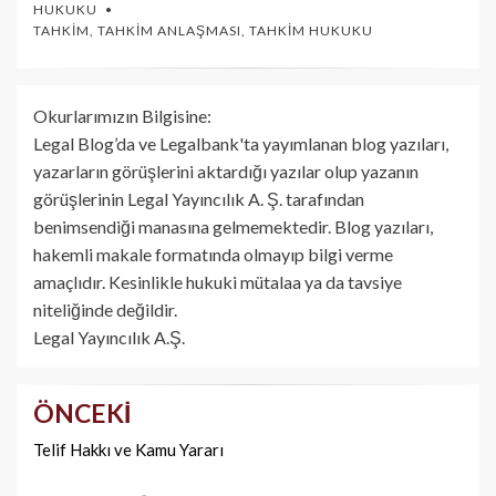
HUKUKU
TAHKIM
,
TAHKIM ANLAŞMASI
,
TAHKIM HUKUKU
Okurlarımızın Bilgisine:
Legal Blog’da ve Legalbank'ta yayımlanan blog yazıları,
yazarların görüşlerini aktardığı yazılar olup yazanın
görüşlerinin Legal Yayıncılık A. Ş. tarafından
benimsendiği manasına gelmemektedir. Blog yazıları,
hakemli makale formatında olmayıp bilgi verme
amaçlıdır. Kesinlikle hukuki mütalaa ya da tavsiye
niteliğinde değildir.
Legal Yayıncılık A.Ş.
ÖNCEKI
Yazı
dolaşımı
Telif Hakkı ve Kamu Yararı