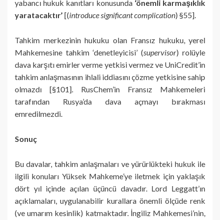
yabancı hukuk kanıtları konusunda
‘önemli karmaşıklık
yaratacaktır’
[(
introduce significant complication
) §55].
Tahkim merkezinin hukuku olan Fransız hukuku, yerel
Mahkemesine tahkim ‘denetleyicisi’ (
supervisor
) rolüyle
dava karşıtı emirler verme yetkisi vermez ve UniCredit’in
tahkim anlaşmasının ihlali iddiasını çözme yetkisine sahip
olmazdı [§101]. RusChem’in Fransız Mahkemeleri
tarafından Rusya’da dava açmayı bırakması
emredilmezdi.
Sonuç
Bu davalar, tahkim anlaşmaları ve yürürlükteki hukuk ile
ilgili konuları Yüksek Mahkeme’ye iletmek için yaklaşık
dört yıl içinde açılan üçüncü davadır. Lord Leggatt’ın
açıklamaları, uygulanabilir kurallara önemli ölçüde renk
(ve umarım kesinlik) katmaktadır. İngiliz Mahkemesi’nin,