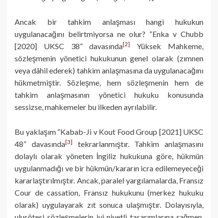
Ancak bir tahkim anlaşması hangi hukukun
uygulanacağını belirtmiyorsa ne olur? “Enka v Chubb
[2]
[2020] UKSC 38” davasında
Yüksek Mahkeme,
sözleşmenin yönetici hukukunun genel olarak (zımnen
veya dâhil ederek) tahkim anlaşmasına da uygulanacağını
hükmetmiştir. Sözleşme, hem sözleşmenin hem de
tahkim anlaşmasının yönetici hukuku konusunda
sessizse, mahkemeler bu ilkeden ayrılabilir.
Bu yaklaşım “Kabab-Ji v Kout Food Group [2021] UKSC
[3]
48” davasında
tekrarlanmıştır. Tahkim anlaşmasını
dolaylı olarak yöneten İngiliz hukukuna göre, hükmün
uygulanmadığı ve bir hükmün/kararın icra edilemeyeceği
kararlaştırılmıştır. Ancak, paralel yargılamalarda, Fransız
Cour de cassation, Fransız hukukunu (merkez hukuku
olarak) uygulayarak zıt sonuca ulaşmıştır. Dolayısıyla,
ulusötesi sözleşmelerin iyi niyetli tasarımlarına rağmen,