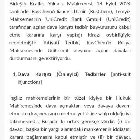
Birleşik Krallık Yüksek Mahkemesi, 18 Eylül 2024
tarihinde ‘RusChemAlliance LLC’nin (RusChem), Temyiz
Mahkemesinin ‘UniCredit Bank GmbH’ (UniCredit)
tarafından açılan dava karşıtı tedbir başvurusunu kabul
etme kararına karşı yaptığı itirazı oybirliğiyle
reddetmiştir. İhtiyati tedbir, RusChem’in Rusya
Mahkemesinde UniCredit aleyhine açılan davaları
durdurmasını gerektiriyordu.
Dava Karşıtı (Önleyici) Tedbirler
[anti-suit
injunctions]
İngiliz mahkemelerinin bir tüzel kişiye bir Hukuk
Mahkemesinde dava açmaktan veya davaya devam
etmekten kaçınmasını emretme yetkisine sahip olduğu iyi
bilinmektedir. Burada iki ortak gerekçe vardır: (i) bir
davacı, başka bir yargı alanındaki mahkemenin iddiasını
karara bağlamasını kabul etmiştir ve (ii) bir davacı,