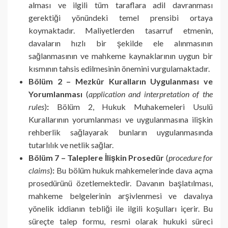
alması ve ilgili tüm taraflara adil davranması
gerektiği yönündeki temel prensibi ortaya
koymaktadır. Maliyetlerden tasarruf etmenin,
davaların hızlı bir şekilde ele alınmasının
sağlanmasının ve mahkeme kaynaklarının uygun bir
kısmının tahsis edilmesinin önemini vurgulamaktadır.
Bölüm 2 – Mezkûr Kuralların Uygulanması ve
Yorumlanması
(
application and interpretation of the
rules
)
:
Bölüm 2, Hukuk Muhakemeleri Usulü
Kurallarının yorumlanması ve uygulanmasına ilişkin
rehberlik sağlayarak bunların uygulanmasında
tutarlılık ve netlik sağlar.
Bölüm 7 – Taleplere İlişkin Prosedür
(
procedure for
claims
)
:
Bu bölüm hukuk mahkemelerinde dava açma
prosedürünü özetlemektedir. Davanın başlatılması,
mahkeme belgelerinin arşivlenmesi ve davalıya
yönelik iddianın tebliği ile ilgili koşulları içerir. Bu
süreçte talep formu, resmi olarak hukuki süreci