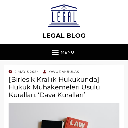
LEGAL BLOG
MENU
POSTED
2 MAYIS 2024
YAVUZ AKBULAK
ON
[Birleşik Krallık Hukukunda]
Hukuk Muhakemeleri Usulü
Kuralları: ‘Dava Kuralları’