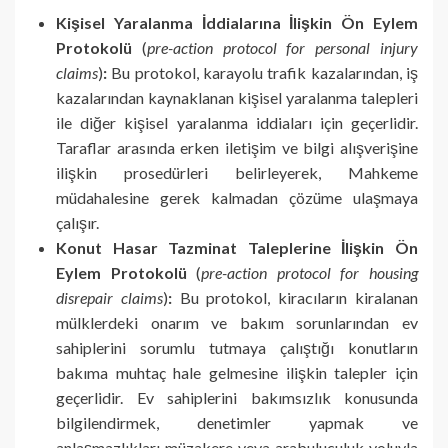
Kişisel Yaralanma İddialarına İlişkin Ön Eylem
Protokolü
(
pre-action protocol for personal injury
claims
)
:
Bu protokol, karayolu trafik kazalarından, iş
kazalarından kaynaklanan kişisel yaralanma talepleri
ile diğer kişisel yaralanma iddiaları için geçerlidir.
Taraflar arasında erken iletişim ve bilgi alışverişine
ilişkin prosedürleri belirleyerek, Mahkeme
müdahalesine gerek kalmadan çözüme ulaşmaya
çalışır.
Konut Hasar Tazminat Taleplerine İlişkin Ön
Eylem Protokolü
(
pre-action protocol for housing
disrepair claims
)
:
Bu protokol, kiracıların kiralanan
mülklerdeki onarım ve bakım sorunlarından ev
sahiplerini sorumlu tutmaya çalıştığı konutların
bakıma muhtaç hale gelmesine ilişkin talepler için
geçerlidir. Ev sahiplerini bakımsızlık konusunda
bilgilendirmek, denetimler yapmak ve
anlaşmazlıkları müzakere veya arabuluculuk yoluyla