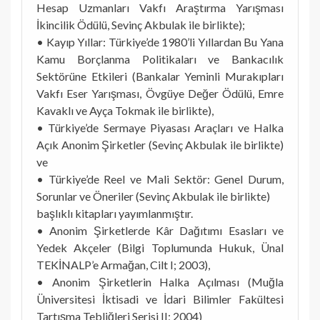
Hesap Uzmanları Vakfı Araştırma Yarışması
İkincilik Ödülü, Sevinç Akbulak ile birlikte);
• Kayıp Yıllar: Türkiye’de 1980’li Yıllardan Bu Yana
Kamu Borçlanma Politikaları ve Bankacılık
Sektörüne Etkileri (Bankalar Yeminli Murakıpları
Vakfı Eser Yarışması, Övgüye Değer Ödülü, Emre
Kavaklı ve Ayça Tokmak ile birlikte),
• Türkiye’de Sermaye Piyasası Araçları ve Halka
Açık Anonim Şirketler (Sevinç Akbulak ile birlikte)
ve
• Türkiye’de Reel ve Mali Sektör: Genel Durum,
Sorunlar ve Öneriler (Sevinç Akbulak ile birlikte)
başlıklı kitapları yayımlanmıştır.
• Anonim Şirketlerde Kâr Dağıtımı Esasları ve
Yedek Akçeler (Bilgi Toplumunda Hukuk, Ünal
TEKİNALP’e Armağan, Cilt I; 2003),
• Anonim Şirketlerin Halka Açılması (Muğla
Üniversitesi İktisadi ve İdari Bilimler Fakültesi
Tartışma Tebliğleri Serisi II; 2004)