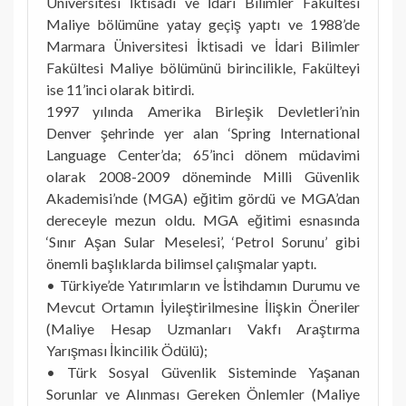
Üniversitesi İktisadi ve İdari Bilimler Fakültesi
Maliye bölümüne yatay geçiş yaptı ve 1988’de
Marmara Üniversitesi İktisadi ve İdari Bilimler
Fakültesi Maliye bölümünü birincilikle, Fakülteyi
ise 11’inci olarak bitirdi.
1997 yılında Amerika Birleşik Devletleri’nin
Denver şehrinde yer alan ‘Spring International
Language Center’da; 65’inci dönem müdavimi
olarak 2008-2009 döneminde Milli Güvenlik
Akademisi’nde (MGA) eğitim gördü ve MGA’dan
dereceyle mezun oldu. MGA eğitimi esnasında
‘Sınır Aşan Sular Meselesi’, ‘Petrol Sorunu’ gibi
önemli başlıklarda bilimsel çalışmalar yaptı.
• Türkiye’de Yatırımların ve İstihdamın Durumu ve
Mevcut Ortamın İyileştirilmesine İlişkin Öneriler
(Maliye Hesap Uzmanları Vakfı Araştırma
Yarışması İkincilik Ödülü);
• Türk Sosyal Güvenlik Sisteminde Yaşanan
Sorunlar ve Alınması Gereken Önlemler (Maliye