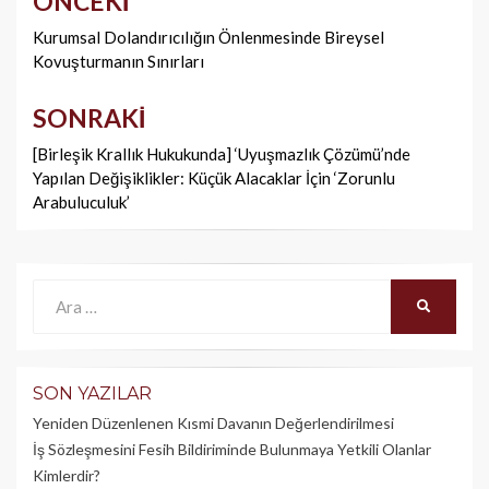
ÖNCEKI
Yazı
dolaşımı
Kurumsal Dolandırıcılığın Önlenmesinde Bireysel
Kovuşturmanın Sınırları
SONRAKI
[Birleşik Krallık Hukukunda] ‘Uyuşmazlık Çözümü’nde
Yapılan Değişiklikler: Küçük Alacaklar İçin ‘Zorunlu
Arabuluculuk’
Ara:
ARA
SON YAZILAR
Yeniden Düzenlenen Kısmi Davanın Değerlendirilmesi
İş Sözleşmesini Fesih Bildiriminde Bulunmaya Yetkili Olanlar
Kimlerdir?