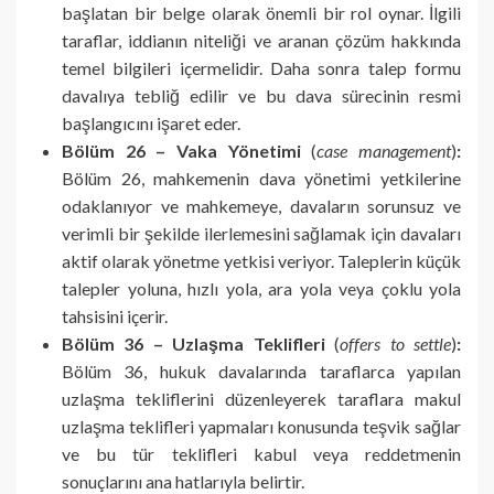
başlatan bir belge olarak önemli bir rol oynar. İlgili
taraflar, iddianın niteliği ve aranan çözüm hakkında
temel bilgileri içermelidir. Daha sonra talep formu
davalıya tebliğ edilir ve bu dava sürecinin resmi
başlangıcını işaret eder.
Bölüm 26 – Vaka Yönetimi
(
case management
)
:
Bölüm 26, mahkemenin dava yönetimi yetkilerine
odaklanıyor ve mahkemeye, davaların sorunsuz ve
verimli bir şekilde ilerlemesini sağlamak için davaları
aktif olarak yönetme yetkisi veriyor. Taleplerin küçük
talepler yoluna, hızlı yola, ara yola veya çoklu yola
tahsisini içerir.
Bölüm 36 – Uzlaşma Teklifleri
(
offers to settle
)
:
Bölüm 36, hukuk davalarında taraflarca yapılan
uzlaşma tekliflerini düzenleyerek taraflara makul
uzlaşma teklifleri yapmaları konusunda teşvik sağlar
ve bu tür teklifleri kabul veya reddetmenin
sonuçlarını ana hatlarıyla belirtir.