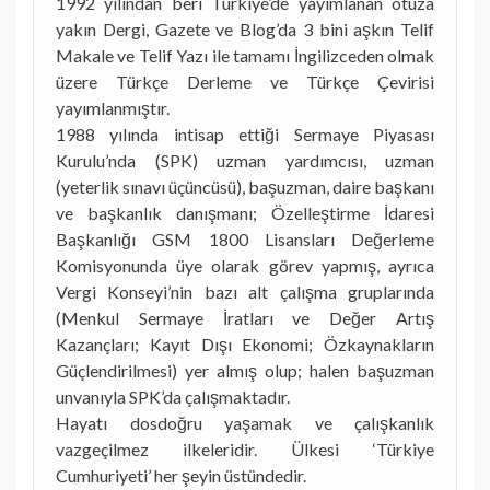
1992 yılından beri Türkiye’de yayımlanan otuza
yakın Dergi, Gazete ve Blog’da 3 bini aşkın Telif
Makale ve Telif Yazı ile tamamı İngilizceden olmak
üzere Türkçe Derleme ve Türkçe Çevirisi
yayımlanmıştır.
1988 yılında intisap ettiği Sermaye Piyasası
Kurulu’nda (SPK) uzman yardımcısı, uzman
(yeterlik sınavı üçüncüsü), başuzman, daire başkanı
ve başkanlık danışmanı; Özelleştirme İdaresi
Başkanlığı GSM 1800 Lisansları Değerleme
Komisyonunda üye olarak görev yapmış, ayrıca
Vergi Konseyi’nin bazı alt çalışma gruplarında
(Menkul Sermaye İratları ve Değer Artış
Kazançları; Kayıt Dışı Ekonomi; Özkaynakların
Güçlendirilmesi) yer almış olup; halen başuzman
unvanıyla SPK’da çalışmaktadır.
Hayatı dosdoğru yaşamak ve çalışkanlık
vazgeçilmez ilkeleridir. Ülkesi ‘Türkiye
Cumhuriyeti’ her şeyin üstündedir.