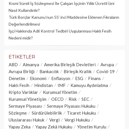
Kısmi Süreli İş Sözleşmesi İle Çalışan İşçinin Yıllık Üc­retli İzni
Nasıl Kullandırılır?
Türk Borçlar Kanunu’nun 55’ inci Maddesine Eklenen Fıkraların
Değerlendirilmesi
İşçi Hakkında Adli Kontrol Tedbiri Uygulanması Haklı Fesih
Nedeni midir?
ETIKETLER
ABD
Almanya
Amerika Birleşik Devletleri
Avrupa
Avrupa Birliği
Bankacılık
Birleşik Krallık
Covid-19
Denetim
Ekonomi
Enflasyon
ESG
Finans
Haklı Fesih
Hindistan
IMF
Kamuyu Aydınlatma
Kripto Varlıklar
Kurumsal Yönetim
Kurumsal Yönetişim
OECD
Risk
SEC
Sermaye Piyasası
Sermaye Piyasası Hukuku
Sözleşme
Sürdürülebilirlik
Ticaret Hukuku
Uluslararası Hukuk
Vergi
Vergi Hukuku
Yapay Zeka
Yapay Zekâ Hukuku
Yönetim Kurulu