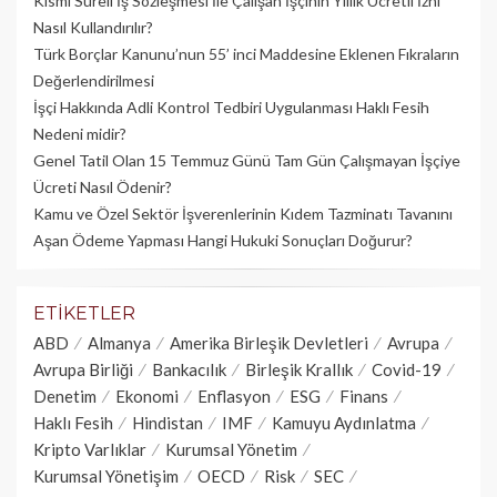
Kısmi Süreli İş Sözleşmesi İle Çalışan İşçinin Yıllık Üc­retli İzni
Nasıl Kullandırılır?
Türk Borçlar Kanunu’nun 55’ inci Maddesine Eklenen Fıkraların
Değerlendirilmesi
İşçi Hakkında Adli Kontrol Tedbiri Uygulanması Haklı Fesih
Nedeni midir?
Genel Tatil Olan 15 Temmuz Günü Tam Gün Çalışmayan İşçiye
Ücreti Nasıl Ödenir?
Kamu ve Özel Sektör İşverenlerinin Kıdem Tazminatı Tavanını
Aşan Ödeme Yapması Hangi Hukuki Sonuçları Doğurur?
ETIKETLER
ABD
Almanya
Amerika Birleşik Devletleri
Avrupa
Avrupa Birliği
Bankacılık
Birleşik Krallık
Covid-19
Denetim
Ekonomi
Enflasyon
ESG
Finans
Haklı Fesih
Hindistan
IMF
Kamuyu Aydınlatma
Kripto Varlıklar
Kurumsal Yönetim
Kurumsal Yönetişim
OECD
Risk
SEC