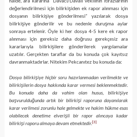
halde, ara kararına “Davacı/Davalı vekilinin itirazlarının
değerlendirilmesi için bilirkişiden ek rapor alınması için
dosyanın bilirkişiye gönderilmesi” yazılarak dosya
bilirkişiye gönderilir ve bu nedenle duruşma aylar
sonraya ertelenir. Öyle ki her dosya 4-5 kere ek rapor
alınması için gereksiz daha doğrusu gerekçesiz ara
kararlarıyla bilirkişilere gönderilerek yargılamalar
uzatılır. Gerçekten taraflar da bu konuda çok kayıtsız
davranmaktadırlar. Nitekim Pekcanıtez bu konuda da:
Dosya bilirkişiye hiçbir soru hazırlanmadan verilmekte ve
bilirkişilerin dosya hakkında karar vermesi beklenmektedir.
Bu konuda daha da vahim olan husus, bilirkişiye
başvurulduğunda artık bir bilirkişi raporuna dayanılarak
karar verilmesi zorunlu hale gelmekte ve hakim hükme esas
olabilecek denetime elverişli bir rapor alıncaya kadar
[3]
bilirkişi raporu almaya devam etmektedir.