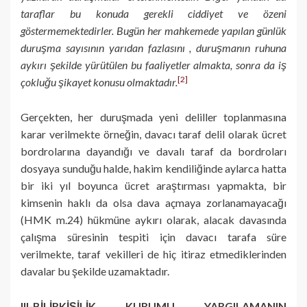
taraflar bu konuda gerekli ciddiyet ve özeni
göstermemektedirler. Bugün her mahkemede yapılan günlük
duruşma sayısının yarıdan fazlasını , duruşmanın ruhuna
aykırı şekilde yürütülen bu faaliyetler almakta, sonra da iş
[2]
çokluğu şikayet konusu olmaktadır.
Gerçekten, her duruşmada yeni deliller toplanmasına
karar verilmekte örneğin, davacı taraf delil olarak ücret
bordrolarına dayandığı ve davalı taraf da bordroları
dosyaya sunduğu halde, hakim kendiliğinde aylarca hatta
bir iki yıl boyunca ücret araştırması yapmakta, bir
kimsenin haklı da olsa dava açmaya zorlanamayacağı
(HMK m.24) hükmüne aykırı olarak, alacak davasında
çalışma süresinin tespiti için davacı tarafa süre
verilmekte, taraf vekilleri de hiç itiraz etmediklerinden
davalar bu şekilde uzamaktadır.
III-BİLİRKİŞİLİK KURUMU YARGILAMANIN