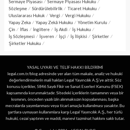
Sermaye Piyasası
Sermaye Piyasası Hukuku
Sözleşme
Sürdürülebilirlik
Ticaret Hukuku
Uluslararası Hukuk
Vergi
Vergi Hukuku
Yapay Zeka
Yapay Zekâ Hukuku
Yönetim Kurulu
Çin
İflas
İngiltere
İş Akdi
İş Hukuku
İş Sözleşmesi
İşveren
İşçi
İş İlişkisi
Şirketler
Şirketler Hukuku
YASAL UYARI VE TELİF HAKKI BİLDİRİMİ
legal.com.tr/blog adresinde yer alan tüm makale, analiz ve hukuki
değerlendirmelerin mali hakları Legal Yayıncılık A.Ş.’ye aittir. Söz
konusu içerikler, 5846 Sayılı Fikir ve Sanat Eserleri Kanunu (FSEK)
kapsamında korunmaktadır. Sitedeki içeriklerin tamamının veya bir
kısmının, önceden yazılı izin alınmaksızın kopyalanması, başka
mecralarda yayımlanması veya ticari amaçla kullanılması yasaktır. Bu
şartlara uymayan kullanımlara karşı Legal Yayıncılık A.Ş., her türlü
hukuki, cezai yaptırım ve maddi, manevi tazminat hakkını saklı tutar.