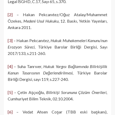
Legal İSGHD, C.17, Sayı 65, s.370.
[2]
– Hakan Pekcanıtez/Oğuz Atalay/Muhammet
Özekes,
Medeni Usul Hukuku
, 12. Baskı, Yetkin Yayınları,
Ankara 2011.
[3]
– Hakan Pekcanıtez,
Hukuk Muhakemeleri Kanunu’nun
Erozyon Süreci,
Türkiye Barolar Birliği Dergisi, Sayı
2017/133, s.211-260.
[4]
– Suha Tanrıver,
Hukuk Yargısı Bağlamında Bilirkişilik
Kanun Tasarısının Değerlendirilmesi,
Türkiye Barolar
Birliği Dergisi, sayı 119, s.227-240.
[5]
– Çetin Aşçıoğlu,
Bilirkişi Sorununa Çözüm Önerileri,
Cumhuriyet Bilim Teknik, 02.10.2004.
[6]
– Vedat Ahsen Coşar (TBB eski başkanı),