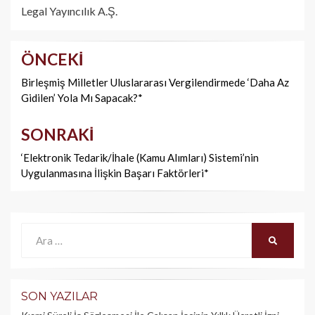
Legal Yayıncılık A.Ş.
ÖNCEKI
Yazı
dolaşımı
Birleşmiş Milletler Uluslararası Vergilendirmede ‘Daha Az
Gidilen’ Yola Mı Sapacak?*
SONRAKI
‘Elektronik Tedarik/İhale (Kamu Alımları) Sistemi’nin
Uygulanmasına İlişkin Başarı Faktörleri*
Ara:
ARA
SON YAZILAR