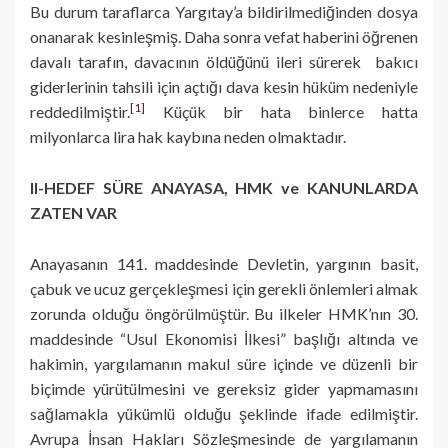
Bu durum taraflarca Yargıtay’a bildirilmediğinden dosya
onanarak kesinleşmiş. Daha sonra vefat haberini öğrenen
davalı tarafın, davacının öldüğünü ileri sürerek bakıcı
giderlerinin tahsili için açtığı dava kesin hüküm nedeniyle
[1]
reddedilmiştir.
Küçük bir hata binlerce hatta
milyonlarca lira hak kaybına neden olmaktadır.
II-HEDEF SÜRE ANAYASA, HMK ve KANUNLARDA
ZATEN VAR
Anayasanın 141. maddesinde Devletin, yargının basit,
çabuk ve ucuz gerçekleşmesi için gerekli önlemleri almak
zorunda olduğu öngörülmüştür. Bu ilkeler HMK’nın 30.
maddesinde “Usul Ekonomisi İlkesi” başlığı altında ve
hakimin, yargılamanın makul süre içinde ve düzenli bir
biçimde yürütülmesini ve gereksiz gider yapmamasını
sağlamakla yükümlü olduğu şeklinde ifade edilmiştir.
Avrupa İnsan Hakları Sözleşmesinde de yargılamanın