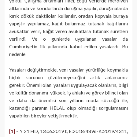
yoktu. Çalışma ortamları ilkel, çoğu yerlerde merdiven
altlarında ve koridorlarda duruşma yapılır, duruşmalarda
kırık dökük daktilolar kullanılır, oradan kopyala buraya
yapıştır yapılamaz, kağıt bulunmaz, tutanak kağıtlarını
avukatlar verir, kağıt veren avukatlara tutanak suretleri
verilirdi. Ve o günlerde uygulanan yasalar da
Cumhuriyetin ilk yıllarında kabul edilen yasalardı. Bu
nedenle:
Yasaları değiştirmekle, yeni yasalar yürürlüğe koymakla
hiçbir sorunun çözülemeyeceğini artık anlamamız
gerekir. Önemli olan, yasaları uygulayacak olanların, bilgi
ve kültür donanımı yüksek, iş ahlakı ve görev bilinci olan
ve daha da önemlisi son yılların moda sözcüğü ile,
kazandığı paranın HELAL olup olmadığı sorgulamasını
yapabilen bireyler yetiştirmektir.
[1]
– Y 21 HD, 13.06.2019 t, E:2018/4896-K:2019/4311,