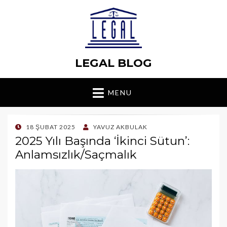
LEGAL BLOG
MENU
POSTED
18 ŞUBAT 2025
YAVUZ AKBULAK
ON
2025 Yılı Başında ‘İkinci Sütun’:
Anlamsızlık/Saçmalık