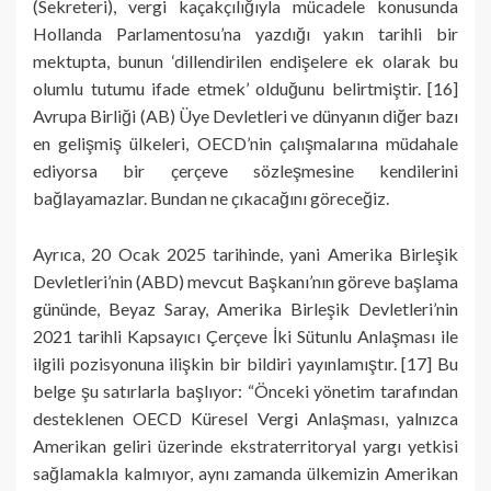
(Sekreteri), vergi kaçakçılığıyla mücadele konusunda
Hollanda Parlamentosu’na yazdığı yakın tarihli bir
mektupta, bunun ‘dillendirilen endişelere ek olarak bu
olumlu tutumu ifade etmek’ olduğunu belirtmiştir. [16]
Avrupa Birliği (AB) Üye Devletleri ve dünyanın diğer bazı
en gelişmiş ülkeleri, OECD’nin çalışmalarına müdahale
ediyorsa bir çerçeve sözleşmesine kendilerini
bağlayamazlar. Bundan ne çıkacağını göreceğiz.
Ayrıca, 20 Ocak 2025 tarihinde, yani Amerika Birleşik
Devletleri’nin (ABD) mevcut Başkanı’nın göreve başlama
gününde, Beyaz Saray, Amerika Birleşik Devletleri’nin
2021 tarihli Kapsayıcı Çerçeve İki Sütunlu Anlaşması ile
ilgili pozisyonuna ilişkin bir bildiri yayınlamıştır. [17] Bu
belge şu satırlarla başlıyor: “Önceki yönetim tarafından
desteklenen OECD Küresel Vergi Anlaşması, yalnızca
Amerikan geliri üzerinde ekstraterritoryal yargı yetkisi
sağlamakla kalmıyor, aynı zamanda ülkemizin Amerikan