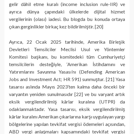
gelir dâhil etme kuralı (income inclusion rule-IIR) ve
ayrıca dünya çapındaki ülkelerde dijital hizmet
vergilerinin (olası) iadesi. Bu blogda bu konuda ortaya
çıkan gerginlikler birkaç kez bildirilmiştir. [20]
Ayrıca, 22 Ocak 2025 tarihinde, Amerika Birleşik
Devletleri Temsilciler Meclisi Usul ve Yöntemler
Komitesi başkanı, bu komitedeki tüm Cumhuriyetçi
temsilcilerin desteğiyle, ‘Amerikan İstihdamını ve
Yatırımlarını Savunma Yasası’nı (Defending American
Jobs and Investment Act; HR 591) sunmuştur. [21] Yasa
tasarısı aslında Mayıs 2023’ten kalma daha önceki bir
varyantın yeniden sunulmasıdır [22] ve bu varyant artık
eksik vergilendirilmiş kârlar kuralına (UTPR) da
odaklanmaktadır. Yasa tasarısı, eksik vergilendirilmiş
kârlar kuralını Amerikan çıkarlarına karşı uygulayan yargı
bölgelerine yapılan tevkifat vergisi ödemeleri açısından,
ABD vergi anlaşmaları kapsamındaki tevkifat vergisi