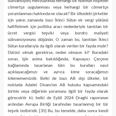
sübvansiyon) mevzuatında herhangi bir hükmün nispeten
cömertçe uygulanması veya herhangi bir cömertçe
yorumlanması hakkında ne olacak? Bir ülkedeki şirketler
için yakın zamanda bazı İkinci Sütun ek vergi yükünü
hafifletmek için politika aracı nedenleriyle tanıtılan bir
ücret vergisi teşviki veya bordro maliyeti
sübvansiyonunu düşünün. O zaman bu, tanıtılan İkinci
Sütun kurallarıyla da ilgili olarak verilen bir fayda mıdır?
Dürüst olmak gerekirse, neden olmasın ki? Buradaki
sorun, işin aslına bakıldığında, Kapsayıcı Çerçeve
bağlamında tasarlanan tüm bu kuralları nasıl
açıklayacağımızı ve ayrıca kime soracağımızı
bilemememizdir. Belki de bazı AB dışı ülkeler, bir
noktada Adalet Divanı’nın AB hukuku kapsamındaki
birinin veya diğerinin yorumunu ilgili bir fayda olarak
görecektir ki; belki de Eylül 2024 Draghi raporunun
ardından Avrupa Birliği tarafından tasarlanmış bir tür
teşvik tedbiridir. [35] Bu, bu temelde, daha sonra kendi