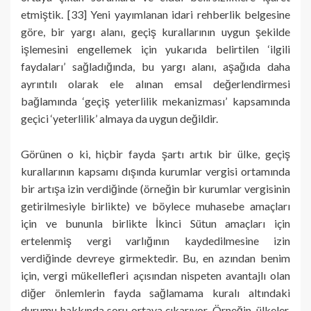
etmiştik. [33] Yeni yayımlanan idari rehberlik belgesine
göre, bir yargı alanı, geçiş kurallarının uygun şekilde
işlemesini engellemek için yukarıda belirtilen ‘ilgili
faydaları’ sağladığında, bu yargı alanı, aşağıda daha
ayrıntılı olarak ele alınan emsal değerlendirmesi
bağlamında ‘geçiş yeterlilik mekanizması’ kapsamında
geçici ‘yeterlilik’ almaya da uygun değildir.
Görünen o ki, hiçbir fayda şartı artık bir ülke, geçiş
kurallarının kapsamı dışında kurumlar vergisi ortamında
bir artışa izin verdiğinde (örneğin bir kurumlar vergisinin
getirilmesiyle birlikte) ve böylece muhasebe amaçları
için ve bununla birlikte İkinci Sütun amaçları için
ertelenmiş vergi varlığının kaydedilmesine izin
verdiğinde devreye girmektedir. Bu, en azından benim
için, vergi mükellefleri açısından nispeten avantajlı olan
diğer önlemlerin fayda sağlamama kuralı altındaki
durumu hakkında soru ortaya çıkarıyor. Örneğin, ülkeler,