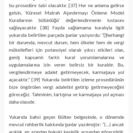
bu prosedüre tabi olacaktır. [37] Her ne anlama gelirse
gelsin, ‘Küresel Matrah Aşındırmayı Önleme Model
Kurallarının bütünlüğü’ değerlendirmenin kıstasını
sağlayacaktır. [38] Fayda sağlamama kuralıyla ilgili
yukarıda belirtilen parçada şunlar yazıyordu: “[]herhangi
bir durumda, mevcut durum, hem ülkeler hem de vergi
mükellefleri için potansiyel olarak yıkıcı etkileri olan,
geniş kapsamlı farklı kural yorumlamalarına ve
uygulamalarına izin veren belirsiz bir kuraldır. Bu,
vergilendirmeye adalet getirmeyecek, karmaşaya yol
açacaktır.” [39] Yukarıda belirtilen izleme prosedürünün
bize öngörülen vergi adaletini getirip getirmeyeceğini
göreceğiz. Tahminim, tartışma ve karmaşaya yol açması
daha olasıdır.
Yukarıda bahsi geçen Bülten belgesinde, o dönemde
mevcut rehberlik hakkında şunlar yazılmıştır: “(…) ancak
açıklık, en azından hukuki kesinlik açısından görecelidir.