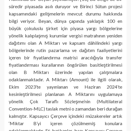
süredir piyasada asılı duruyor ve Birinci Sütun projesi
kapsamındaki gelişmelerin mevcut durumu hakkında
bilgi veriyor. Beyan, dünya çapında yaklaşık 100 en
büyük çokuluslu şirket için piyasa yargı bölgelerine
yönelik kalıplaşmış kurumlar vergisi matrahının yeniden
dağıtımı olan A Miktarı ve kapsam dâhilindeki yargı
bölgelerinde rutin pazarlama ve dağıtım faaliyetlerini
içeren bir fiyatlandırma matrisi aracılığıyla transfer
fiyatlandırması kurallarının öngörülen basitleştirilmesi
olan B Miktarı üzerinde yapılan çalışmalara
odaklanmaktadır. A Miktarı (Amount) ile ilgili olarak,
Ekim 2023’te yayınlanan ve Haziran 2024’te
kesinleştirilmesi planlanan A Miktarını uygulamaya
yönelik Çok Taraflı Sözleşme’nin (Multilateral
Convention-MLC) taslak metni o zamandan beri durağan
kalmıştır. Kapsayıcı Çerçeve içindeki müzakereler artık
‘Miktar B’yi içeren çözülmemiş konulara
odaklanmaktadır. Eş başkanlar, bazı Kapsayıcı Çerçeve