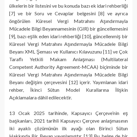
ülkelerin bir listesini ve bu konuda bazı ek idari rehberliği
[7] ve bir Soru ve Cevaplar belgesini [8] ve ayrıca
öngörülen Küresel Vergi Matrahını Aşındırmayla
Mücadele Bilgi Beyannamesinin (GIR) bir güncellemesini
[9], bazı eşlik eden idari rehberliği [10], güncellenmiş bir
Küresel Vergi Matrahını Aşındırmayla Mücadele Bilgi
Beyanı XML Şeması ve Kullanıcı Kılavuzunu [11] ve Çok
Taraflı Yetkili Makam Anlaşması (Multilateral
Competent Authority Agreement-MCAA) biçiminde bir
Küresel Vergi Matrahını Aşındırmayla Mücadele Bilgi
Beyanı değişim çerçevesini [12] içerir. Yayımlanan idari
rehber, İkinci Sütun Model Kurallarına İlişkin
Açıklamalara dâhil edilecektir.
13 Ocak 2025 tarihinde, Kapsayıcı Çerçeve’nin eş
başkanları, 2021 tarihli Kapsayıcı Çerçeve anlaşmasının
iki ayaklı çözümünün ilk ayağı olan Birinci Sütun
Hakkında Bir Beyan yayınlamıştır. [13] Bu belge de bir