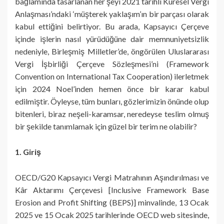
bağlamında tasarlanan her şeyi 2021 tarihli Küresel Vergi
Anlaşması’ndaki ‘müşterek yaklaşım’ın bir parçası olarak
kabul ettiğini belirtiyor. Bu arada, Kapsayıcı Çerçeve
içinde işlerin nasıl yürüdüğüne dair memnuniyetsizlik
nedeniyle, Birleşmiş Milletler’de, öngörülen Uluslararası
Vergi İşbirliği Çerçeve Sözleşmesi’ni (Framework
Convention on International Tax Cooperation) ilerletmek
için 2024 Noel’inden hemen önce bir karar kabul
edilmiştir. Öyleyse, tüm bunları, gözlerimizin önünde olup
bitenleri, biraz neşeli-karamsar, neredeyse teslim olmuş
bir şekilde tanımlamak için güzel bir terim ne olabilir?
1. Giriş
OECD/G20 Kapsayıcı Vergi Matrahının Aşındırılması ve
Kâr Aktarımı Çerçevesi [Inclusive Framework Base
Erosion and Profit Shifting (BEPS)] minvalinde, 13 Ocak
2025 ve 15 Ocak 2025 tarihlerinde OECD web sitesinde,