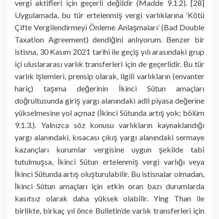
vergi aktifleri için geçerli değildir (Madde 9.1.2). [28]
Uygulamada, bu tür ertelenmiş vergi varlıklarına ‘Kötü
Çifte Vergilendirmeyi Önleme Anlaşmaları’ (Bad Double
Taxation Agreement) dendiğini anlıyorum. Benzer bir
istisna, 30 Kasım 2021 tarihi ile geçiş yılı arasındaki grup
içi uluslararası varlık transferleri için de geçerlidir. Bu tür
varlık işlemleri, prensip olarak, ilgili varlıkların (envanter
hariç) taşıma değerinin İkinci Sütun amaçları
doğrultusunda giriş yargı alanındaki adil piyasa değerine
yükselmesine yol açmaz (İkinci Sütunda artış yok; bölüm
9.1.3.). Yalnızca söz konusu varlıkların kaynaklandığı
yargı alanındaki, kısacası çıkış yargı alanındaki sermaye
kazançları kurumlar vergisine uygun şekilde tabi
tutulmuşsa, İkinci Sütun ertelenmiş vergi varlığı veya
İkinci Sütunda artış oluşturulabilir. Bu istisnalar olmadan,
İkinci Sütun amaçları için etkin oran bazı durumlarda
kasıtsız olarak daha yüksek olabilir. Ying Than ile
birlikte, birkaç yıl önce Bulletin’de varlık transferleri için