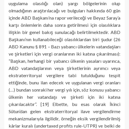
uygulama olasılığı olan) yargı bölgelerinin olup
olmadığının araştırılacağı ve bulguları hakkında 60 gün
içinde ABD Başkanı’na rapor verileceği ve Beyaz Saray’a
karşı önlemlerin daha sonra getirilmesi için olasılıklara
ilişkin bir genel bakış sunulacağı belirtilmektedir. ABD
Başkanı’nın kullanabileceği olasılıklardan biri şudur (26
ABD Kanunu § 891 – Bazı yabancı ülkelerin vatandaşları
ve şirketleri için vergi oranlarının iki katına çıkarılması):
“Başkan, herhangi bir yabancı ülkenin yasaları uyarınca,
ABD vatandaşlarının veya şirketlerinin ayrımcı veya
ekstraterritoryal vergilere tabi tutulduğunu tespit
ettiğinde, bunu ilan edecek ve uygulanan vergi oranları
(…) bundan sonraki her vergi yılı için, söz konusu yabancı
ülkenin her vatandaşı ve şirketi için iki katına
çıkarılacaktır”. [19] Elbette, bu esas olarak İkinci
Sütun’dan gelen ekstraterritoryal ilave vergilendirme
mekanizmalarıyla ilgilidir, örneğin eksik vergilendirilmiş
kârlar kuralı (undertaxed profits rule-UTPR) ve belki de