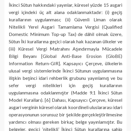
İkinci Sütun hakkındaki yayınlar, küresel yüzde 15 asgari
vergi içindeki üç alt alana odaklanmaktadır: (i) geçiş
kurallarının uygulanması; (ii) Güvenli Liman olarak
Nitelikli Yerel Asgari Tamamlama Vergisi (Qualified
Domestic Minimum Top-up Tax) de dâhil olmak üzere,
Sütun İki kurallarına geçici olarak hak kazanan ülkeler ve
(iii) Küresel Vergi Matrahını Aşındırmayla Mücadele
Bilgi Beyanı [Global Anti-Base Erosion (GloBE)
Information Return-GIR]. Kapsayıcı Çerçeve, ülkelerin
ulusal vergi sistemlerinde İkinci Sütunun uygulanmasına
ilişkin beşinci idari rehberlik grubunu yayınlamış ve bu
sefer vergi nitelikleri için geçiş kurallarının
uygulanmasına odaklanmıştır (Madde 9.1 İkinci Sütun
Model Kuralları). [6] Dahası, Kapsayıcı Çerçeve, küresel
asgari verginin küresel olarak koordineli uluslararası idari
operasyonunun sorunsuz bir şekilde gerçekleştirilmesine
yardımcı olması gereken birkaç belge yayınlamıştır. Bu
belgeler, geçici ‘nitelikli’ İkinci Sütun kurallarına sahip