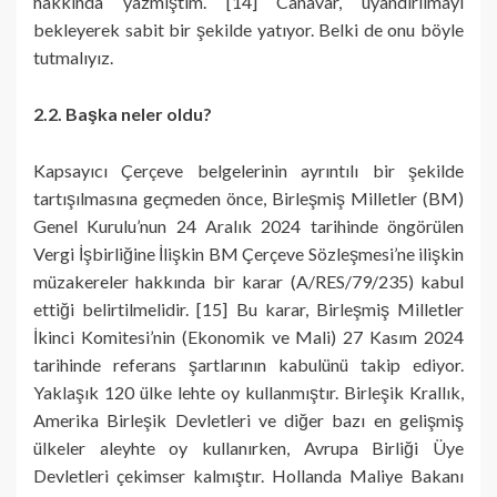
hakkında yazmıştım. [14] Canavar, uyandırılmayı
bekleyerek sabit bir şekilde yatıyor. Belki de onu böyle
tutmalıyız.
2.2. Başka neler oldu?
Kapsayıcı Çerçeve belgelerinin ayrıntılı bir şekilde
tartışılmasına geçmeden önce, Birleşmiş Milletler (BM)
Genel Kurulu’nun 24 Aralık 2024 tarihinde öngörülen
Vergi İşbirliğine İlişkin BM Çerçeve Sözleşmesi’ne ilişkin
müzakereler hakkında bir karar (A/RES/79/235) kabul
ettiği belirtilmelidir. [15] Bu karar, Birleşmiş Milletler
İkinci Komitesi’nin (Ekonomik ve Mali) 27 Kasım 2024
tarihinde referans şartlarının kabulünü takip ediyor.
Yaklaşık 120 ülke lehte oy kullanmıştır. Birleşik Krallık,
Amerika Birleşik Devletleri ve diğer bazı en gelişmiş
ülkeler aleyhte oy kullanırken, Avrupa Birliği Üye
Devletleri çekimser kalmıştır. Hollanda Maliye Bakanı