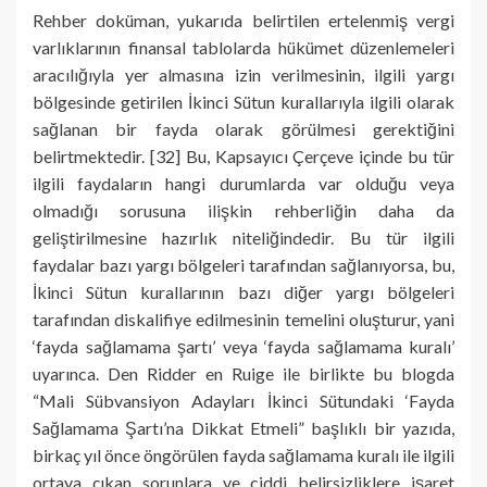
Rehber doküman, yukarıda belirtilen ertelenmiş vergi
varlıklarının finansal tablolarda hükümet düzenlemeleri
aracılığıyla yer almasına izin verilmesinin, ilgili yargı
bölgesinde getirilen İkinci Sütun kurallarıyla ilgili olarak
sağlanan bir fayda olarak görülmesi gerektiğini
belirtmektedir. [32] Bu, Kapsayıcı Çerçeve içinde bu tür
ilgili faydaların hangi durumlarda var olduğu veya
olmadığı sorusuna ilişkin rehberliğin daha da
geliştirilmesine hazırlık niteliğindedir. Bu tür ilgili
faydalar bazı yargı bölgeleri tarafından sağlanıyorsa, bu,
İkinci Sütun kurallarının bazı diğer yargı bölgeleri
tarafından diskalifiye edilmesinin temelini oluşturur, yani
‘fayda sağlamama şartı’ veya ‘fayda sağlamama kuralı’
uyarınca. Den Ridder en Ruige ile birlikte bu blogda
“Mali Sübvansiyon Adayları İkinci Sütundaki ‘Fayda
Sağlamama Şartı’na Dikkat Etmeli” başlıklı bir yazıda,
birkaç yıl önce öngörülen fayda sağlamama kuralı ile ilgili
ortaya çıkan sorunlara ve ciddi belirsizliklere işaret