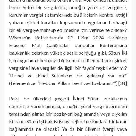
İkinci Sütun ek vergilerine, örneğin yerel ek vergilere,
kurumlar vergisi sistemlerinde bu ülkelerin kontrol ettiği
yabancı şirket kuralları kapsamında uygulanan herhangi
bir ek vergiye mahsup edilmesine izin verirse ne olacak?
Wisman’ın Rotterdam’da 03 Ekim 2024 tarihinde
Erasmus Mali Çalışmaları sonbahar konferansına
başkanlık ederken yüksek sesle sorduğu gibi, Sütun İki
için uygulanan herhangi bir kontrol edilen yabancı şirket
vergisine ilave vergiler de ‘ilgili bir fayda’ teşkil eder mi?
‘Birinci ve İkinci Sütunların bir geleceği var mı?’
(Felemenkçe: “Hebben Pillars I ve II wel toekomst?”) [34]
Peki, bir ülkedeki geçerli İkinci Sütun kurallarının
cömertçe yorumlanması, örneğin yerel vergi otoriteleri
tarafından alınan bir pozisyon bağlamında veya diyelim
ki İkinci Sütun iştirak istisnası rejimi hakkındaki bir karar
bağlamında ne olacak? Ya da bir ülkenin (vergi veya