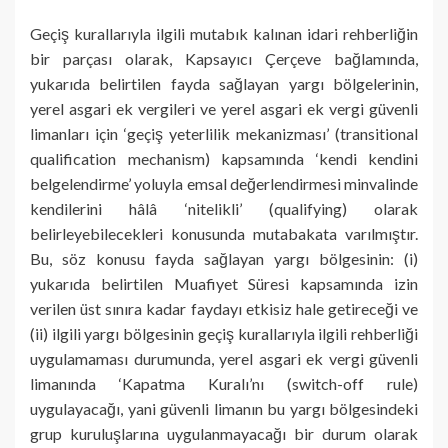
Geçiş kurallarıyla ilgili mutabık kalınan idari rehberliğin
bir parçası olarak, Kapsayıcı Çerçeve bağlamında,
yukarıda belirtilen fayda sağlayan yargı bölgelerinin,
yerel asgari ek vergileri ve yerel asgari ek vergi güvenli
limanları için ‘geçiş yeterlilik mekanizması’ (transitional
qualification mechanism) kapsamında ‘kendi kendini
belgelendirme’ yoluyla emsal değerlendirmesi minvalinde
kendilerini hâlâ ‘nitelikli’ (qualifying) olarak
belirleyebilecekleri konusunda mutabakata varılmıştır.
Bu, söz konusu fayda sağlayan yargı bölgesinin: (i)
yukarıda belirtilen Muafiyet Süresi kapsamında izin
verilen üst sınıra kadar faydayı etkisiz hale getireceği ve
(ii) ilgili yargı bölgesinin geçiş kurallarıyla ilgili rehberliği
uygulamaması durumunda, yerel asgari ek vergi güvenli
limanında ‘Kapatma Kuralı’nı (switch-off rule)
uygulayacağı, yani güvenli limanın bu yargı bölgesindeki
grup kuruluşlarına uygulanmayacağı bir durum olarak