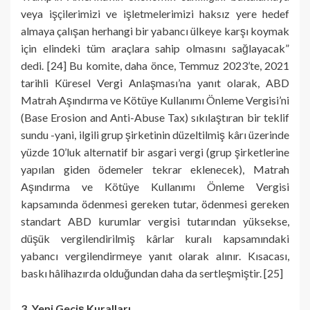
veya işçilerimizi ve işletmelerimizi haksız yere hedef
almaya çalışan herhangi bir yabancı ülkeye karşı koymak
için elindeki tüm araçlara sahip olmasını sağlayacak”
dedi. [24] Bu komite, daha önce, Temmuz 2023’te, 2021
tarihli Küresel Vergi Anlaşması’na yanıt olarak, ABD
Matrah Aşındırma ve Kötüye Kullanımı Önleme Vergisi’ni
(Base Erosion and Anti-Abuse Tax) sıkılaştıran bir teklif
sundu -yani, ilgili grup şirketinin düzeltilmiş kârı üzerinde
yüzde 10’luk alternatif bir asgari vergi (grup şirketlerine
yapılan giden ödemeler tekrar eklenecek), Matrah
Aşındırma ve Kötüye Kullanımı Önleme Vergisi
kapsamında ödenmesi gereken tutar, ödenmesi gereken
standart ABD kurumlar vergisi tutarından yüksekse,
düşük vergilendirilmiş kârlar kuralı kapsamındaki
yabancı vergilendirmeye yanıt olarak alınır. Kısacası,
baskı hâlihazırda olduğundan daha da sertleşmiştir. [25]
3. Yeni Geçiş Kuralları