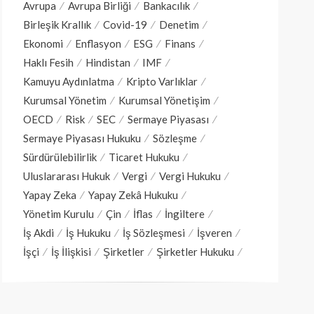
Avrupa
Avrupa Birliği
Bankacılık
Birleşik Krallık
Covid-19
Denetim
Ekonomi
Enflasyon
ESG
Finans
Haklı Fesih
Hindistan
IMF
Kamuyu Aydınlatma
Kripto Varlıklar
Kurumsal Yönetim
Kurumsal Yönetişim
OECD
Risk
SEC
Sermaye Piyasası
Sermaye Piyasası Hukuku
Sözleşme
Sürdürülebilirlik
Ticaret Hukuku
Uluslararası Hukuk
Vergi
Vergi Hukuku
Yapay Zeka
Yapay Zekâ Hukuku
Yönetim Kurulu
Çin
İflas
İngiltere
İş Akdi
İş Hukuku
İş Sözleşmesi
İşveren
İşçi
İş İlişkisi
Şirketler
Şirketler Hukuku