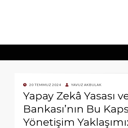
POSTED
20 TEMMUZ 2024
YAVUZ AKBULAK
ON
Yapay Zekâ Yasası v
Bankası’nın Bu Kap
Yönetişim Yaklaşımı: