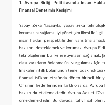
1. Avrupa Birliği Politikasında İnsan Hak
Finansal Denetimin Kesişimi
Yapay Zekâ Yasasıyla, yapay zekâ teknolojile
korumasını sağlama, iyi yönetişim ilkesi ile ilgi
insan hakları perspektifinden yansıtma amaçl
haklarını desteklemek ve korumak, Avrupa Birliğ
teknolojilerinin bu ilkelere uymasını sağlamak, şe
olası zararların önlenmesini vurgulamak için 
(makalenin) ilk bölümünün temel odak noktası 
finansal istikrar etrafında dönen birincil bir
Ofisi’nin hedeflerinden farklı olsa da, Avrupa
hakları da etkilemektedir. Avrupa Adalet Diva
örneklemektedir. Bu davada, tahvil sahipler