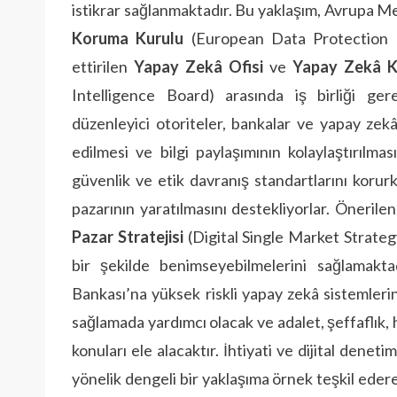
istikrar sağlanmaktadır. Bu yaklaşım, Avrupa M
Koruma Kurulu
(European Data Protection B
ettirilen
Yapay Zekâ Ofisi
ve
Yapay Zekâ K
Intelligence Board) arasında iş birliği ger
düzenleyici otoriteler, bankalar ve yapay zekâ
edilmesi ve bilgi paylaşımının kolaylaştırılm
güvenlik ve etik davranış standartlarını koru
pazarının yaratılmasını destekliyorlar. Önerilen 
Pazar Stratejisi
(Digital Single Market Strategy)
bir şekilde benimseyebilmelerini sağlamakt
Bankası’na yüksek riskli yapay zekâ sistemler
sağlamada yardımcı olacak ve adalet, şeffaflık, h
konuları ele alacaktır. İhtiyati ve dijital dene
yönelik dengeli bir yaklaşıma örnek teşkil ederek