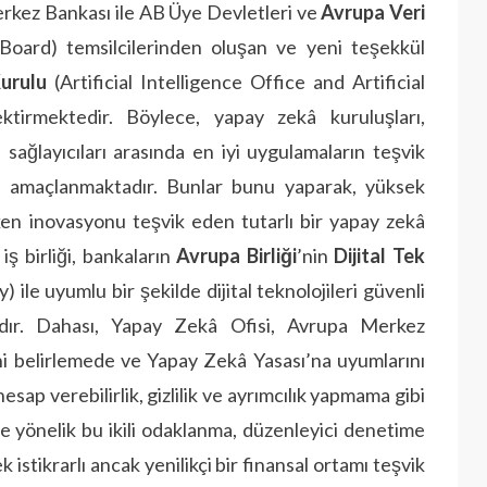
erkez Bankası ile AB Üye Devletleri ve
Avrupa Veri
oard) temsilcilerinden oluşan ve yeni teşekkül
urulu
(Artificial Intelligence Office and Artificial
ektirmektedir. Böylece, yapay zekâ kuruluşları,
 sağlayıcıları arasında en iyi uygulamaların teşvik
ası amaçlanmaktadır. Bunlar bunu yaparak, yüksek
rken inovasyonu teşvik eden tutarlı bir yapay zekâ
iş birliği, bankaların
Avrupa Birliği
’nin
Dijital Tek
 ile uyumlu bir şekilde dijital teknolojileri güvenli
adır. Dahası, Yapay Zekâ Ofisi, Avrupa Merkez
ini belirlemede ve Yapay Zekâ Yasası’na uyumlarını
esap verebilirlik, gizlilik ve ayrımcılık yapmama gibi
time yönelik bu ikili odaklanma, düzenleyici denetime
 istikrarlı ancak yenilikçi bir finansal ortamı teşvik