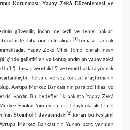
larının Korunması: Yapay Zekâ Düzenlemesi ve
rinin güvenilir, insan merkezli ve temel hakları
[1]
li literatürde daha önce ele alınan
temaları, ancak
anmaktadır. Yapay Zekâ Ofisi, temel olarak insan
i içinde geliştirilen ve konuşlandırılan yapay zekâ
ffaflığı, hesap verebilirliği ve temel haklara yönelik
tasarlanmıştır. Tersine ve söz konusu araştırmanın
olup, Avrupa Merkez Bankası’nın para politikası ve
 yetkisi vardır. Bu hedefler ilk bakışta Yapay Zekâ
 Merkez Bankası’nın eylemleri dolaylı olarak temel
[2]
nı’nın
Steinhoff davası
ndaki
kararı bu kesişimi
i Avrupa Merkez Bankası’nın Yunan borç yeniden