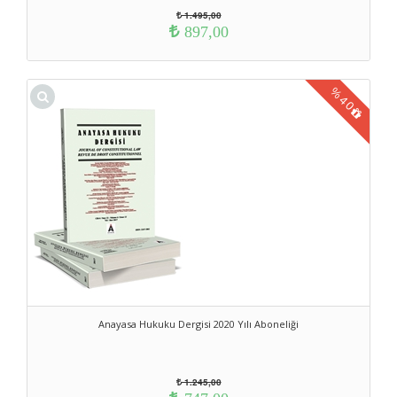
1.495,00
897,00
%
40
Anayasa Hukuku Dergisi 2020 Yılı Aboneliği
1.245,00