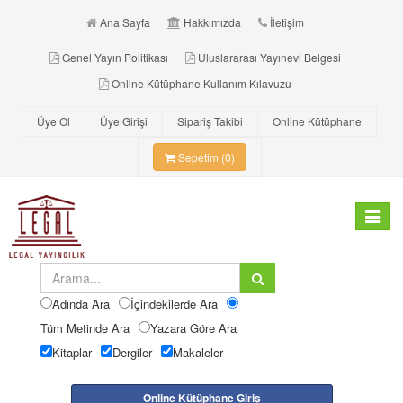
Ana Sayfa
Hakkımızda
İletişim
Genel Yayın Politikası
Uluslararası Yayınevi Belgesi
Online Kütüphane Kullanım Kılavuzu
Üye Ol
Üye Girişi
Sipariş Takibi
Online Kütüphane
Sepetim (0)
Toggle
navigat
Adında Ara
İçindekilerde Ara
Tüm Metinde Ara
Yazara Göre Ara
Kitaplar
Dergiler
Makaleler
Online Kütüphane Giriş