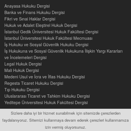
Anayasa Hukuku Dergisi
Banka ve Finans Hukuku Dergisi
Fikri ve Sınai Haklar Dergisi
Hukuk ve Adalet Eleştirel Hukuk Dergisi
İstanbul Gedik Üniversitesi Hukuk Fakültesi Dergisi
İstanbul Üniversitesi Hukuk Fakültesi Mecmuası
İş Hukuku ve Sosyal Güvenlik Hukuku Dergisi
İş Hukukuna ve Sosyal Güvenlik Hukukuna İlişkin Yargı Kararları
ve İncelemeleri Dergisi
Legal Hukuk Dergisi
Mali Hukuk Dergisi
Medeni Usul ve İcra ve İflas Hukuku Dergisi
Regesta Ticaret Hukuku Dergisi
Tıp Hukuku Dergisi
Uluslararası Ticaret ve Tahkim Hukuku Dergisi
Yeditepe Üniversitesi Hukuk Fakültesi Dergisi
Sizlere daha iyi bir hizmet sunabilmek için sitemizde çerezlerden
faydalanıyoruz. Sitemizi kullanmaya devam ederek çerezleri kullanmamıza
izin vermiş oluyorsunuz.
2015 © Tüm Hakları Saklıdır