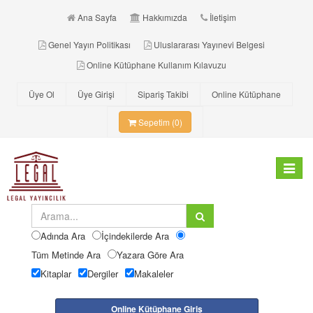
Ana Sayfa
Hakkımızda
İletişim
Genel Yayın Politikası
Uluslararası Yayınevi Belgesi
Online Kütüphane Kullanım Kılavuzu
Üye Ol
Üye Girişi
Sipariş Takibi
Online Kütüphane
Sepetim (0)
Toggle
navigat
Adında Ara
İçindekilerde Ara
Tüm Metinde Ara
Yazara Göre Ara
Kitaplar
Dergiler
Makaleler
Online Kütüphane Giriş