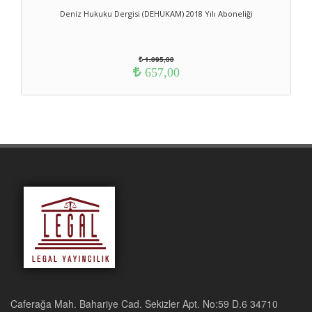
Deniz Hukuku Dergisi (DEHUKAM) 2018 Yılı Aboneliği
1.095,00
657,00
Caferağa Mah. Bahariye Cad. Sekizler Apt. No:59 D.6 34710