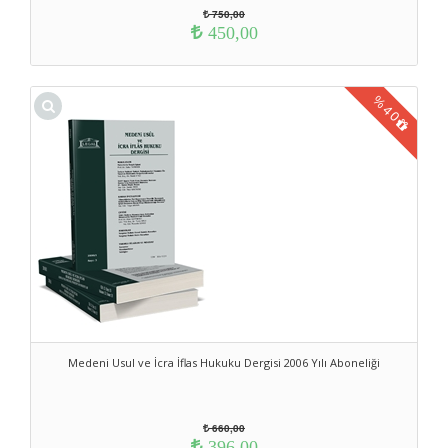
750,00
450,00
%
40
Medeni Usul ve İcra İflas Hukuku Dergisi 2006 Yılı Aboneliği
660,00
396,00