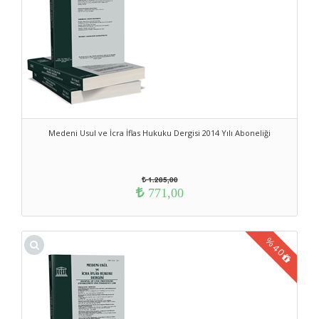
Medeni Usul ve İcra İflas Hukuku Dergisi 2014 Yılı Aboneliği
1.285,00
771,00
%
40