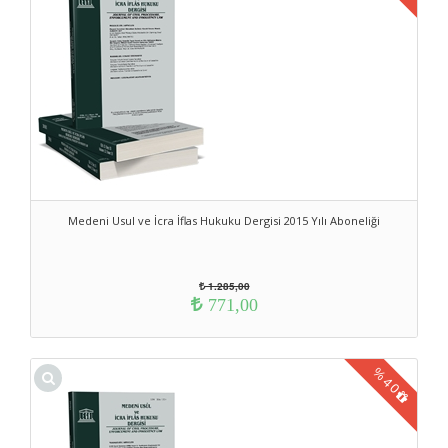
Medeni Usul ve İcra İflas Hukuku Dergisi 2015 Yılı Aboneliği
1.285,00
771,00
%
40