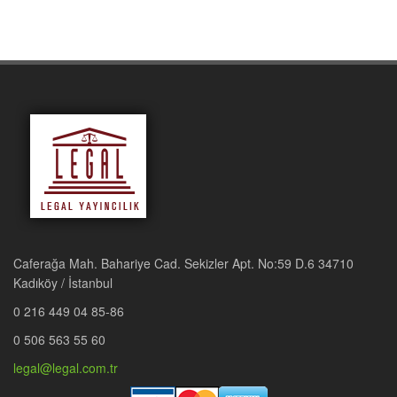
Caferağa Mah. Bahariye Cad. Sekizler Apt. No:59 D.6 34710
Kadıköy / İstanbul
0 216 449 04 85-86
0 506 563 55 60
legal@legal.com.tr