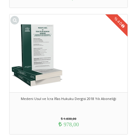
%
40
Medeni Usul ve İcra İflas Hukuku Dergisi 2018 Yılı Aboneliği
1.630,00
978,00