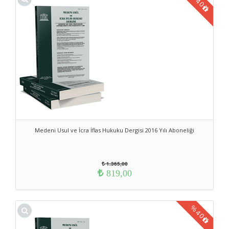
40
Medeni Usul ve İcra İflas Hukuku Dergisi 2016 Yılı Aboneliği
1.365,00
819,00
%
40