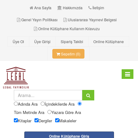
Ana Sayfa
Hakkımızda
İletişim
Genel Yayın Politikası
Uluslararası Yayınevi Belgesi
Online Kütüphane Kullanım Kılavuzu
Üye Ol
Üye Girişi
Sipariş Takibi
Online Kütüphane
Sepetim (0)
Toggle
navigat
Adında Ara
İçindekilerde Ara
Tüm Metinde Ara
Yazara Göre Ara
Kitaplar
Dergiler
Makaleler
Online Kütüphane Giriş