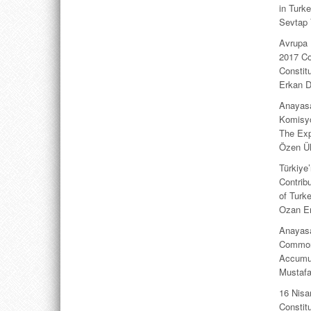
in Turk
Sevtap
Avrupa 
2017 Co
Constit
Erkan 
Anayasa
Komisy
The Exp
Özen Ü
Türkiye
Contribu
of Turk
Ozan E
Anayasa
Common 
Accumu
Mustafa
16 Nisa
Constit