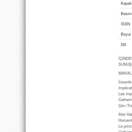
Kapak
Basım 
ISSN
Boyut
Dili
İÇİNDE
SUNU
MAKAL
İnsanlık
Implica
Les impl
Catheri
Çev./Tr
Afet Hal
Humanity
Le prin
Catheri