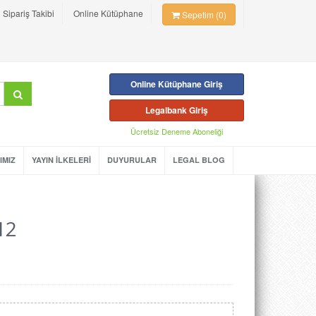
Sipariş Takibi
Online Kütüphane
Sepetim (0)
Online Kütüphane Giriş
Legalbank Giriş
Ücretsiz Deneme Aboneliği
IMIZ
YAYIN İLKELERİ
DUYURULAR
LEGAL BLOG
12