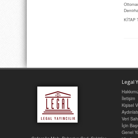
Ottoman
Demirha
KİTAP 
Legal Y
Hakkımı
İletişim
Kişisel 
Aydınla
Veri Sah
İçin Ba
Genel Ya