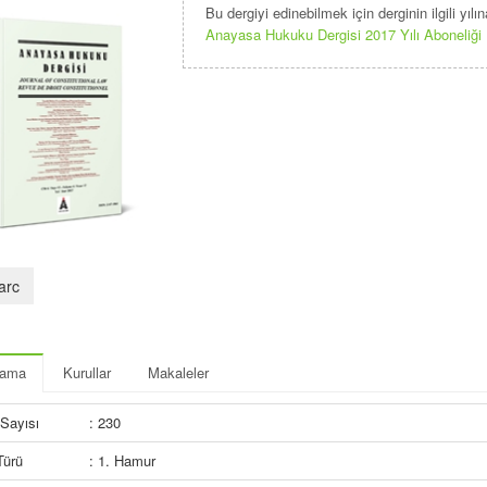
Bu dergiyi edinebilmek için derginin ilgili yı
Anayasa Hukuku Dergisi 2017 Yılı Aboneliği
arc
lama
Kurullar
Makaleler
Sayısı
: 230
Türü
: 1. Hamur