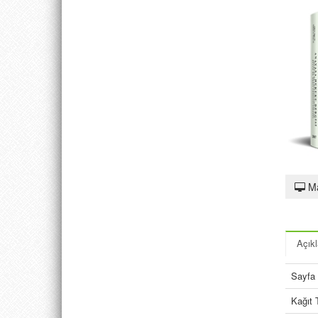
M
Açık
Sayfa 
Kağıt 