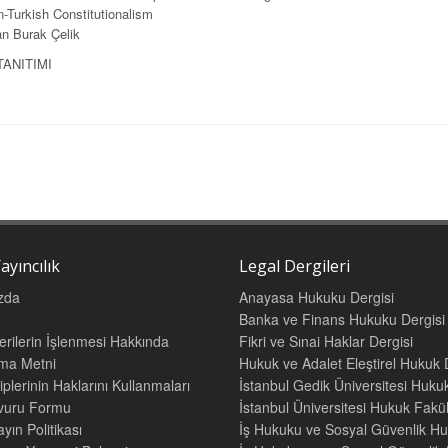
-Turkish Constitutionalism
n Burak Çelik
TANITIMI
ayıncılık
Legal Dergileri
zda
Anayasa Hukuku Dergisi
Banka ve Finans Hukuku Dergisi
Verilerin İşlenmesi Hakkında
Fikri ve Sınai Haklar Dergisi
tma Metni
Hukuk ve Adalet Eleştirel Hukuk 
iplerinin Haklarını Kullanmaları
İstanbul Gedik Üniversitesi Hukuk
şvuru Formu
İstanbul Üniversitesi Hukuk Fak
yın Politikası
İş Hukuku ve Sosyal Güvenlik Hu