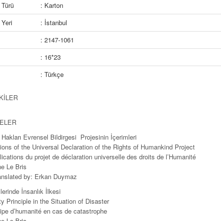
 Türü
: Karton
Yeri
: İstanbul
: 2147-1061
: 16*23
: Türkçe
KİLER
Ş
ELER
 Hakları Evrensel Bildirgesi Projesinin İçerimleri
tions of the Universal Declaration of the Rights of Humankind Project
ications du projet de déclaration universelle des droits de l’Humanité
ne Le Bris
anslated by: Erkan Duymaz
lerinde İnsanlık İlkesi
 Principle in the Situation of Disaster
cipe d’humanité en cas de catastrophe
ne Le Bris