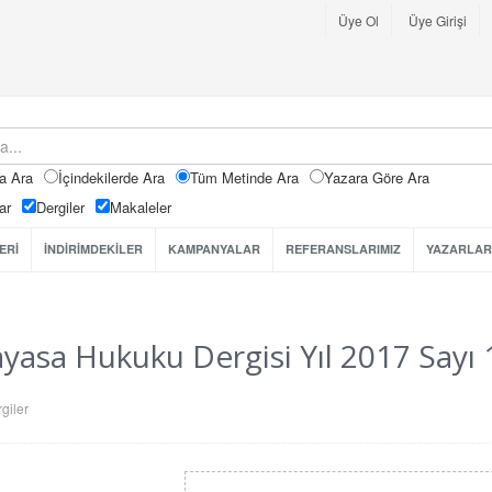
Üye Ol
Üye Girişi
a Ara
İçindekilerde Ara
Tüm Metinde Ara
Yazara Göre Ara
ar
Dergiler
Makaleler
ERİ
İNDİRİMDEKİLER
KAMPANYALAR
REFERANSLARIMIZ
YAZARLAR
yasa Hukuku Dergisi Yıl 2017 Sayı 
giler