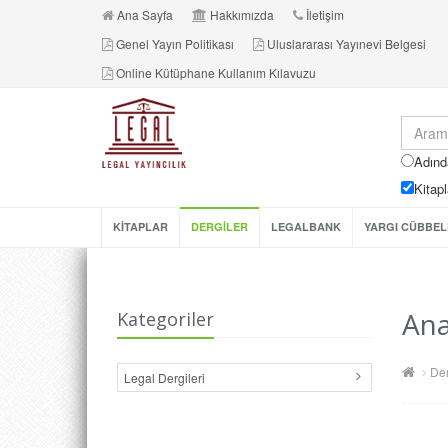
Ana Sayfa
Hakkımızda
İletişim
Genel Yayın Politikası
Uluslararası Yayınevi Belgesi
Online Kütüphane Kullanım Kılavuzu
Adınd
Kitapl
KİTAPLAR
DERGİLER
LEGALBANK
YARGI CÜBBEL
Ana
Kategoriler
Der
Legal Dergileri