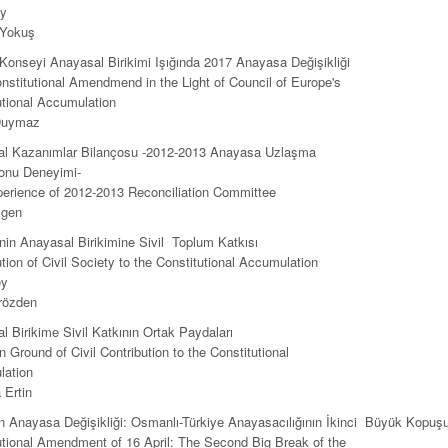
ey
 Yokuş
Konseyi Anayasal Birikimi Işığında 2017 Anayasa Değişikliği
nstitutional Amendmend in the Light of Council of Europe's
utional Accumulation
Duymaz
l Kazanımlar Bilançosu -2012-2013 Anayasa Uzlaşma
onu Deneyimi-
erience of 2012-2013 Reconciliation Committee
lgen
’nin Anayasal Birikimine Sivil Toplum Katkısı
tion of Civil Society to the Constitutional Accumulation
ey
rözden
l Birikime Sivil Katkının Ortak Paydaları
Ground of Civil Contribution to the Constitutional
lation
 Ertin
n Anayasa Değişikliği: Osmanlı-Türkiye Anayasacılığının İkinci Büyük Kopuş
utional Amendment of 16 April: The Second Big Break of the