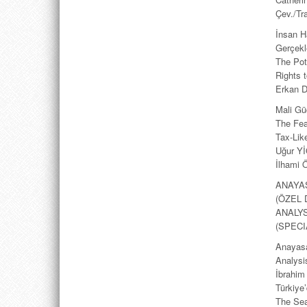
Çev./Tr
İnsan H
Gerçekl
The Pot
Rights 
Erkan 
Mali Gü
The Feas
Tax-Like
Uğur Y
İlhami
ANAYA
(ÖZEL 
ANALY
(SPECI
Anayasa
Analysi
İbrahim
Türkiye
The Sea