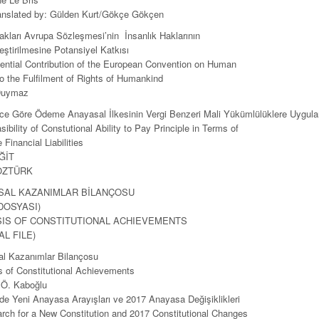
anslated by: Gülden Kurt/Gökçe Gökçen
akları Avrupa Sözleşmesi’nin İnsanlık Haklarının
eştirilmesine Potansiyel Katkısı
ential Contribution of the European Convention on Human
to the Fulfilment of Rights of Humankind
Duymaz
ce Göre Ödeme Anayasal İlkesinin Vergi Benzeri Mali Yükümlülüklere Uygulana
ibility of Constutional Ability to Pay Principle in Terms of
 Financial Liabilities
İĞİT
 ÖZTÜRK
SAL KAZANIMLAR BİLANÇOSU
DOSYASI)
SIS OF CONSTITUTIONAL ACHIEVEMENTS
AL FILE)
l Kazanımlar Bilançosu
s of Constitutional Achievements
 Ö. Kaboğlu
’de Yeni Anayasa Arayışları ve 2017 Anayasa Değişiklikleri
rch for a New Constitution and 2017 Constitutional Changes