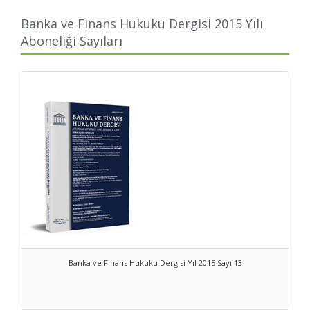
bank and finance law, authored by scholars and practitioners
around the globe.
Banka ve Finans Hukuku Dergisi 2015 Yılı
Aboneliği Sayıları
Banka ve Finans Hukuku Dergisi Yıl 2015 Sayı 13