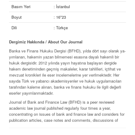
Basım Yeri
: İstanbul
Boyut
: 16*23
Dili
: Türkçe
Dergimiz Hakkında /
About Our Journal
Banka ve Finans Hukuku Dergisi (BFHD), yılda dört sayı olarak ya­
yımlanan, hakemin yazarı bilmemesi esasına dayalı hakemli bir
hukuk dergisidir. 2012 yılında yayın hayatına başlayan dergide
hakem deneti­minden geçmiş makaleler, karar tahlilleri, içtihat ve
mev­zuat kro­nikleri ile eser incelemelerine yer verilmektedir. Her
sayıda Türk ve ya­bancı akademisyenler ve hukuk uygulamacıları
tarafından kaleme alınan, banka ve finans hukuku ile ilgili değerli
eserler yayımlan­maktadır.
Journal of Bank and Finance Law (BFHD) is a peer reviewed
academic law journal published regularly four times a year,
concentrating on issues of bank and finance law and considers for
publication articles, case notes and comments, discussions of
legislative developments and book reviews. It’s publication life
begins at 2012. Each issue contains scholarly works concerning