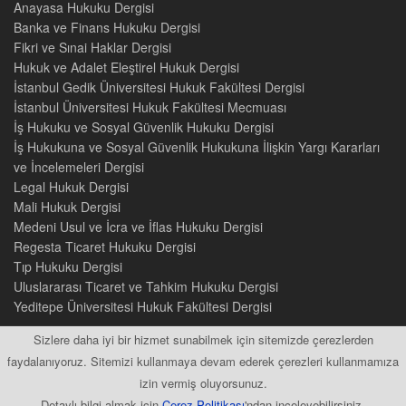
Anayasa Hukuku Dergisi
Banka ve Finans Hukuku Dergisi
Fikri ve Sınai Haklar Dergisi
Hukuk ve Adalet Eleştirel Hukuk Dergisi
İstanbul Gedik Üniversitesi Hukuk Fakültesi Dergisi
İstanbul Üniversitesi Hukuk Fakültesi Mecmuası
İş Hukuku ve Sosyal Güvenlik Hukuku Dergisi
İş Hukukuna ve Sosyal Güvenlik Hukukuna İlişkin Yargı Kararları
ve İncelemeleri Dergisi
Legal Hukuk Dergisi
Mali Hukuk Dergisi
Medeni Usul ve İcra ve İflas Hukuku Dergisi
Regesta Ticaret Hukuku Dergisi
Tıp Hukuku Dergisi
Uluslararası Ticaret ve Tahkim Hukuku Dergisi
Yeditepe Üniversitesi Hukuk Fakültesi Dergisi
Sizlere daha iyi bir hizmet sunabilmek için sitemizde çerezlerden
faydalanıyoruz. Sitemizi kullanmaya devam ederek çerezleri kullanmamıza
izin vermiş oluyorsunuz.
2015 © Tüm Hakları Saklıdır
Detaylı bilgi almak için
Çerez Politikası
'ndan inceleyebilirsiniz.