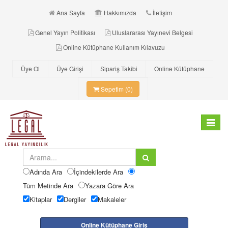
Ana Sayfa
Hakkımızda
İletişim
Genel Yayın Politikası
Uluslararası Yayınevi Belgesi
Online Kütüphane Kullanım Kılavuzu
Üye Ol
Üye Girişi
Sipariş Takibi
Online Kütüphane
Sepetim (0)
Toggle
navigat
Adında Ara
İçindekilerde Ara
Tüm Metinde Ara
Yazara Göre Ara
Kitaplar
Dergiler
Makaleler
Online Kütüphane Giriş