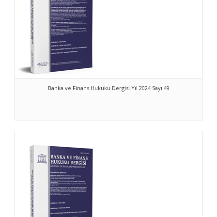
works concerningbank and finance law, authored by scholars and
practitioners around the globe.
We welcome your contributionsin the form of articles, notes,
comments or reviews on topics reflecting a broadrange of
perspectives on bank and finance law; with your contributions and
supportour jour­nal will progress.
Detailed information aboutour journal's ethical principles, its po­licy
on publication and plagiarism maybe found in the following add­
Banka ve Finans Hukuku Dergisi Yıl 2024 Sayı 49
ress:
https://legal.com.tr/dergi/bankavefinanshukukudergisi