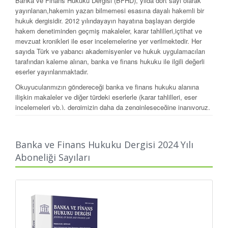
Banka ve Finans Hukuku Dergisi (BFHD), yılda dört sayı olarak
yayınlanan,hakemin yazarı bilmemesi esasına dayalı hakemli bir
hukuk dergisidir. 2012 yılındayayın hayatına başlayan dergide
hakem deneti­minden geçmiş makaleler, karar tahlilleri,içtihat ve
mev­zuat kro­nikleri ile eser incelemelerine yer verilmektedir. Her
sayıda Türk ve ya­bancı akademisyenler ve hukuk uygulamacıları
tarafından kaleme alınan, ban­ka ve finans hukuku ile ilgili değerli
eserler yayınlan­maktadır.
Okuyucularımızın göndereceği banka ve finans hukuku alanına
ilişkin makaleler ve diğer türdeki eserlerle (karar tahlilleri, eser
incele­meleri vb.), dergimizin daha da zenginleşeceğine inanıyoruz.
Dergimizin etik ilkeleri, yayın ve intihal politikasına ilişkin detaylı
bilgilere “
https://legal.com.tr/dergi/bankavefinanshukukudergisi
”
adresinde
yer verilmiştir.
Banka ve Finans Hukuku Dergisi 2024 Yılı
Aboneliği Sayıları
Journal of Bank and Finance Law (BFHD)is a peer reviewed aca­
demic law journal published regularly four times a
year,concentrating on issues of bank and finance law and
considers for publication articles,case notes and comments,
discussions of legislative developments and book reviews.It’s
publication life begins at 2012. Each issue contains scholarly