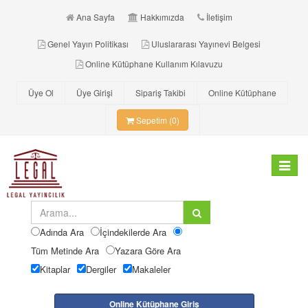
Ana Sayfa
Hakkımızda
İletişim
Genel Yayın Politikası
Uluslararası Yayınevi Belgesi
Online Kütüphane Kullanım Kılavuzu
Üye Ol
Üye Girişi
Sipariş Takibi
Online Kütüphane
Sepetim (0)
Toggle
navigat
Adında Ara
İçindekilerde Ara
Tüm Metinde Ara
Yazara Göre Ara
Kitaplar
Dergiler
Makaleler
Online Kütüphane Giriş