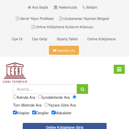
Ana Sayfa
Hakkımızda
İletişim
Genel Yayın Politikası
Uluslararası Yayınevi Belgesi
Online Kütüphane Kullanım Kılavuzu
Üye Ol
Üye Girişi
Sipariş Takibi
Online Kütüphane
Sepetim (0)
Toggle
navigat
Adında Ara
İçindekilerde Ara
Tüm Metinde Ara
Yazara Göre Ara
Kitaplar
Dergiler
Makaleler
Online Kütüphane Giriş