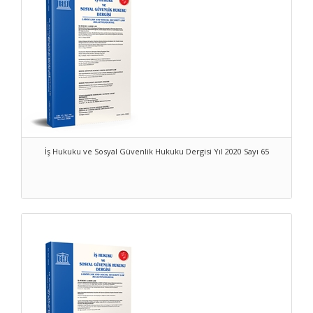
the globe.
We welcome your contributions in the form of articles, notes,
comments or reviews on topics reflecting a broad range of
perspectives on labor law and social security law bulletin/journal;
with your contributions and support our journal will progress.
İş Hukuku ve Sosyal Güvenlik Hukuku Dergisi Yıl 2020 Sayı 65