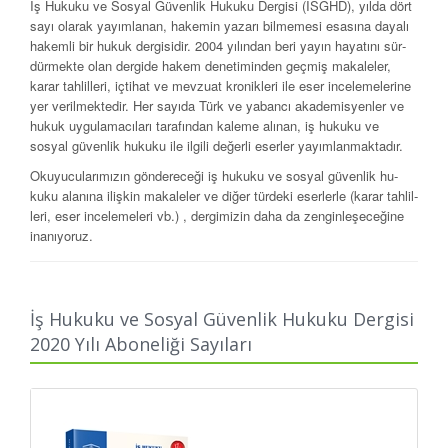
İş Hukuku ve Sosyal Güvenlik Hukuku Dergisi (İSGHD), yılda dört
sayı olarak yayımlanan, hakemin yazarı bilmemesi esasına da­yalı
hakemli bir hukuk dergisidir. 2004 yılından beri yayın hayatını sür­
dürmekte olan dergide hakem denetiminden geçmiş makaleler,
karar tahlilleri, içtihat ve mevzuat kronikleri ile eser incelemelerine
yer veril­mektedir. Her sayıda Türk ve yabancı akademisyenler ve
hukuk uygu­lamacıları tarafından kaleme alınan, iş hukuku ve
sosyal güvenlik hu­kuku ile ilgili değerli eserler yayımlanmaktadır.
Okuyucularımızın göndereceği iş hukuku ve sosyal güvenlik hu­
kuku alanına ilişkin makaleler ve diğer türdeki eserlerle (karar tahlil­
leri, eser incelemeleri vb.) , dergimizin daha da zenginleşeceğine
inanı­yoruz.
Labor Law and Social Security Law Bulletin/Journal (İSGHD) is a
peer-reviewed
academic law journal published regularly three four a
İş Hukuku ve Sosyal Güvenlik Hukuku Dergisi
year, concentrating on issues of civil procedure, enforcement and
2020 Yılı Aboneliği Sayıları
insolvency law and considers for publication articles, case notes
and comments, discussions of legislative developments and book
reviews. It has been in publication since 2004. Each issue
contains scholarly works concerning labor law and social security
law bulletin/journal, authored by scholars and practitioners around