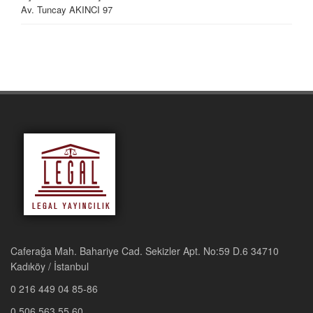
Av. Tuncay AKINCI
97
Caferağa Mah. Bahariye Cad. Sekizler Apt. No:59 D.6 34710
Kadıköy / İstanbul
0 216 449 04 85-86
0 506 563 55 60