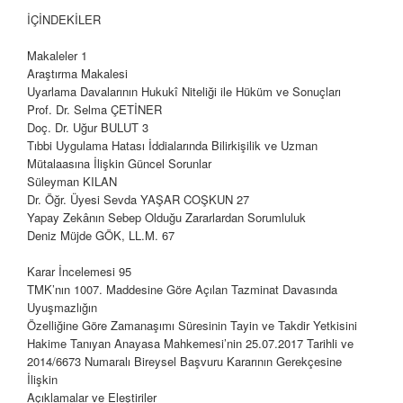
İÇİNDEKİLER
Makaleler
1
Araştırma Makalesi
Uyarlama Davalarının Hukukî Niteliği ile Hüküm ve Sonuçları
Prof. Dr. Selma ÇETİNER
Doç. Dr. Uğur BULUT
3
Tıbbi Uygulama Hatası İddialarında Bilirkişilik ve Uzman
Mütalaasına İlişkin Güncel Sorunlar
Süleyman KILAN
Dr. Öğr. Üyesi Sevda YAŞAR COŞKUN
27
Yapay Zekânın Sebep Olduğu Zararlardan Sorumluluk
Deniz Müjde GÖK, LL.M.
67
Karar İncelemesi
95
TMK’nın 1007. Maddesine Göre Açılan Tazminat Davasında
Uyuşmazlığın
Özelliğine Göre Zamanaşımı Süresinin Tayin ve Takdir Yetkisini
Hakime Tanıyan Anayasa Mahkemesi’nin 25.07.2017 Tarihli ve
2014/6673 Numaralı Bireysel Başvuru Kararının Gerekçesine
İlişkin
Açıklamalar ve Eleştiriler