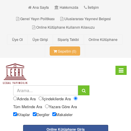
Ana Sayfa
Hakkımızda
İletişim
Genel Yayın Politikası
Uluslararası Yayınevi Belgesi
Online Kütüphane Kullanım Kılavuzu
Üye Ol
Üye Girişi
Sipariş Takibi
Online Kütüphane
Sepetim (0)
Toggle
navigat
Adında Ara
İçindekilerde Ara
Tüm Metinde Ara
Yazara Göre Ara
Kitaplar
Dergiler
Makaleler
Online Kütüphane Giriş