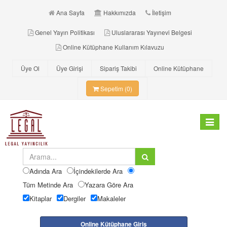
Ana Sayfa
Hakkımızda
İletişim
Genel Yayın Politikası
Uluslararası Yayınevi Belgesi
Online Kütüphane Kullanım Kılavuzu
Üye Ol
Üye Girişi
Sipariş Takibi
Online Kütüphane
Sepetim (0)
Toggle
navigat
Adında Ara
İçindekilerde Ara
Tüm Metinde Ara
Yazara Göre Ara
Kitaplar
Dergiler
Makaleler
Online Kütüphane Giriş