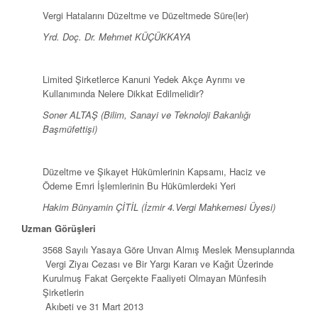
Vergi Hatalarını Düzeltme ve Düzeltmede Süre(ler)
Yrd. Doç. Dr. Mehmet KÜÇÜKKAYA
Limited Şirketlerce Kanuni Yedek Akçe Ayrımı ve
Kullanımında Nelere Dikkat Edilmelidir?
Soner ALTAŞ (Bilim, Sanayi ve Teknoloji Bakanlığı
Başmüfettişi)
Düzeltme ve Şikayet Hükümlerinin Kapsamı, Haciz ve
Ödeme Emri İşlemlerinin Bu Hükümlerdeki Yeri
Hakim Bünyamin ÇİTİL (İzmir 4.Vergi Mahkemesi Üyesi)
Uzman Görüşleri
3568 Sayılı Yasaya Göre Unvan Almış Meslek Mensuplarında
Vergi Ziyaı Cezası ve Bir Yargı Kararı ve Kağıt Üzerinde
Kurulmuş Fakat Gerçekte Faaliyeti Olmayan Münfesih
Şirketlerin
Akıbeti ve 31 Mart 2013