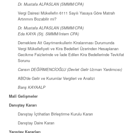
Dr. Mustafa ALPASLAN (SMMM/CPA)
Vergi Dairesi Mükellefin 6111 Sayılı Yasaya Göre Matrah
Artırımını Bozabilir mi?
Dr. Mustafa ALPASLAN (SMMM/CPA)
Eda KAYA (Stj. SMMM/Intern CPA)
Derneklere Ait Gayrimenkullerin Kiralanması Durumunda
Vergi Mükellefiyeti ve Kira Bedelleri Üzerinden Hesaplanan
Gecikme Faizlerinde ve İade Edilen Kira Bedellerinde Tevkifat
Sorunu
Cansın DEĞİRMENCİOĞLU (Devlet Gelir Uzman Yardımcısı)
ABD'de Gelir ve Kurumlar Vergileri ve Analizi
Barış KAYAALP
Malî Gelişmeler
Danıştay Kararı
Danıştay İçtihatları Birleştirme Kurulu Kararı
Danıştay Daire Kararı
Yargıtay Kararları