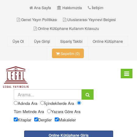
Ana Sayfa
Hakkımızda
İletişim
Genel Yayın Politikası
Uluslararası Yayınevi Belgesi
Online Kütüphane Kullanım Kılavuzu
Üye Ol
Üye Girişi
Sipariş Takibi
Online Kütüphane
Sepetim (0)
Toggle
navigat
Adında Ara
İçindekilerde Ara
Tüm Metinde Ara
Yazara Göre Ara
Kitaplar
Dergiler
Makaleler
Online Kütüphane Giriş