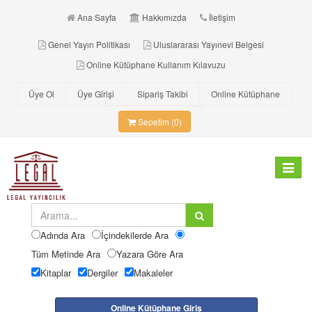
Ana Sayfa
Hakkımızda
İletişim
Genel Yayın Politikası
Uluslararası Yayınevi Belgesi
Online Kütüphane Kullanım Kılavuzu
Üye Ol
Üye Girişi
Sipariş Takibi
Online Kütüphane
Sepetim (0)
Toggle
navigat
Adında Ara
İçindekilerde Ara
Tüm Metinde Ara
Yazara Göre Ara
Kitaplar
Dergiler
Makaleler
Online Kütüphane Giriş