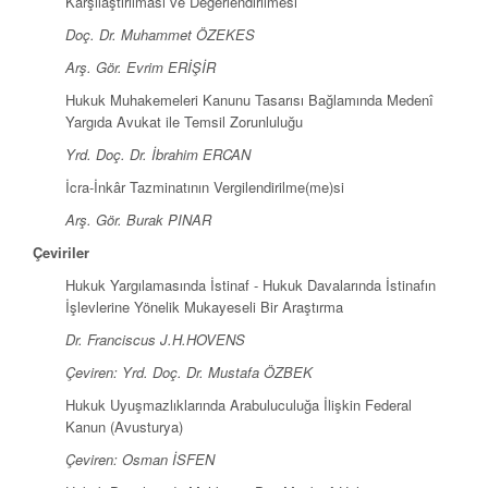
Karşılaştırılması ve Değerlendirilmesi
Doç. Dr. Muhammet ÖZEKES
Arş. Gör. Evrim ERİŞİR
Hukuk Muhakemeleri Kanunu Tasarısı Bağlamında Medenî
Yargıda Avukat ile Temsil Zorunluluğu
Yrd. Doç. Dr. İbrahim ERCAN
İcra-İnkâr Tazminatının Vergilendirilme(me)si
Arş. Gör. Burak PINAR
Çeviriler
Hukuk Yargılamasında İstinaf - Hukuk Davalarında İstinafın
İşlevlerine Yönelik Mukayeseli Bir Araştırma
Dr. Franciscus J.H.HOVENS
Çeviren: Yrd. Doç. Dr. Mustafa ÖZBEK
Hukuk Uyuşmazlıklarında Arabuluculuğa İlişkin Federal
Kanun (Avusturya)
Çeviren: Osman İSFEN