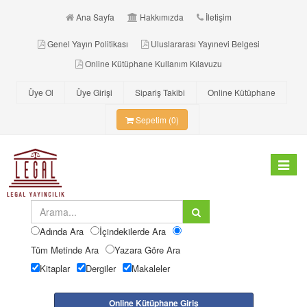
Ana Sayfa
Hakkımızda
İletişim
Genel Yayın Politikası
Uluslararası Yayınevi Belgesi
Online Kütüphane Kullanım Kılavuzu
Üye Ol
Üye Girişi
Sipariş Takibi
Online Kütüphane
Sepetim (0)
Toggle
navigat
Adında Ara
İçindekilerde Ara
Tüm Metinde Ara
Yazara Göre Ara
Kitaplar
Dergiler
Makaleler
Online Kütüphane Giriş