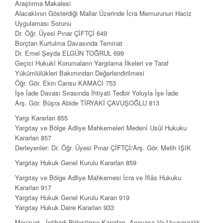
Araştırma Makalesi
Alacaklının Gösterdiği Mallar Üzerinde İcra Memurunun Haciz
Uygulaması Sorunu
Dr. Öğr. Üyesi Pınar ÇİFTÇİ 649
Borçtan Kurtulma Davasında Teminat
Dr. Emel Şeyda ELGÜN TOĞRUL 699
Geçici Hukukî Korumaların Yargılama İlkeleri ve Taraf
Yükümlülükleri Bakımından Değerlendirilmesi
Öğr. Gör. Ekin Cansu KAMACI 753
İşe İade Davası Sırasında İhtiyati Tedbir Yoluyla İşe İade
Arş. Gör. Büşra Abide TİRYAKİ ÇAVUŞOĞLU 813
Yargı Kararları 855
Yargıtay ve Bölge Adliye Mahkemeleri Medenî Usûl Hukuku
Kararları 857
Derleyenler: Dr. Öğr. Üyesi Pınar ÇİFTÇİ/Arş. Gör. Melih IŞIK
Yargıtay Hukuk Genel Kurulu Kararları 859
Yargıtay ve Bölge Adliye Mahkemesi İcra ve İflâs Hukuku
Kararları 917
Yargıtay Hukuk Genel Kurulu Kararı 919
Yargıtay Hukuk Daire Kararları 933
Mevzuat, İçtihadı Birleştirme Kararları, Anayasa Ve Uyuşmazlık