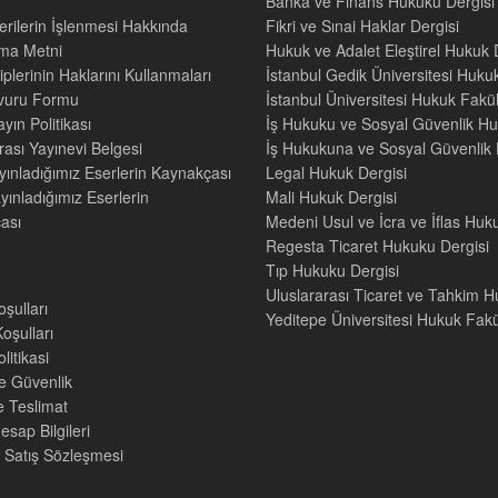
Banka ve Finans Hukuku Dergisi
Verilerin İşlenmesi Hakkında
Fikri ve Sınai Haklar Dergisi
tma Metni
Hukuk ve Adalet Eleştirel Hukuk 
iplerinin Haklarını Kullanmaları
İstanbul Gedik Üniversitesi Hukuk
şvuru Formu
İstanbul Üniversitesi Hukuk Fak
yın Politikası
İş Hukuku ve Sosyal Güvenlik Hu
rası Yayınevi Belgesi
İş Hukukuna ve Sosyal Güvenlik H
yınladığımız Eserlerin Kaynakçası
Legal Hukuk Dergisi
yınladığımız Eserlerin
Mali Hukuk Dergisi
ası
Medeni Usul ve İcra ve İflas Huk
Regesta Ticaret Hukuku Dergisi
Tıp Hukuku Dergisi
Uluslararası Ticaret ve Tahkim H
oşulları
Yeditepe Üniversitesi Hukuk Fakül
oşulları
litikasi
ve Güvenlik
e Teslimat
sap Bilgileri
 Satış Sözleşmesi