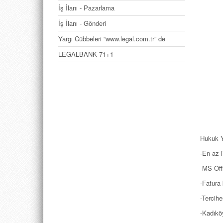
İş İlanı - Pazarlama
İş İlanı - Gönderi
Yargı Cübbeleri “www.legal.com.tr” de
LEGALBANK 71+1
Hukuk Ya
-En az 
-MS Offi
-Fatura
-Tercih
-Kadıkö