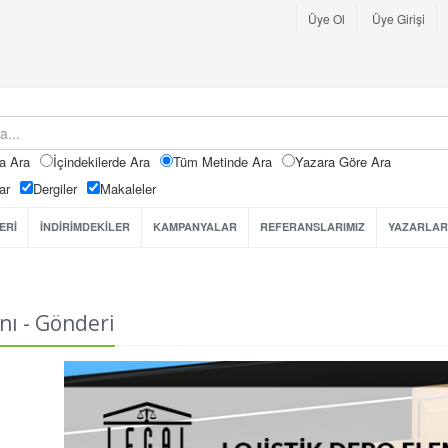
Üye Ol
Üye Girişi
a Ara
İçindekilerde Ara
Tüm Metinde Ara
Yazara Göre Ara
ar
Dergiler
Makaleler
ERİ
İNDİRİMDEKİLER
KAMPANYALAR
REFERANSLARIMIZ
YAZARLAR
anı - Gönderi