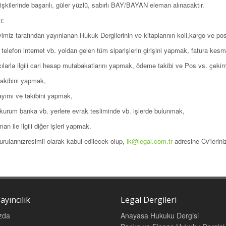
lişkilerinde başarılı, güler yüzlü, sabırlı BAY/BAYAN eleman alınacaktır.
ı:
imiz tarafından yayınlanan Hukuk Dergilerinin ve kitaplarının koli,kargo ve pos
telefon internet vb. yoldan gelen tüm siparişlerin girişini yapmak, fatura kesm
cılarla ilgili cari hesap mutabakatlarını yapmak, ödeme takibi ve Pos vs. çeki
takibini yapmak,
ayımı ve takibini yapmak,
kurum banka vb. yerlere evrak tesliminde vb. işlerde bulunmak,
an ile ilgili diğer işleri yapmak.
rularınızresimli olarak kabul edilecek olup,
ik@legal.com.tr
adresine Cv'leriniz
ayıncılık
Legal Dergileri
zda
Anayasa Hukuku Dergisi