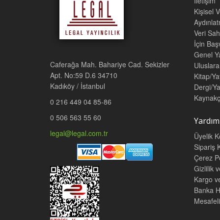
İletişim
Kişisel 
Aydınla
Veri Sah
İçin Ba
Genel Ya
Caferağa Mah. Bahariye Cad. Sekizler
Uluslara
Apt. No:59 D.6 34710
Kitap/Ya
Kadıköy / İstanbul
Dergi/Ya
Kaynakç
0 216 449 04 85-86
0 506 563 55 60
Yardım
legal@legal.com.tr
Üyelik K
Sipariş K
Çerez Po
Gizlilik 
Kargo v
Banka He
Mesafeli