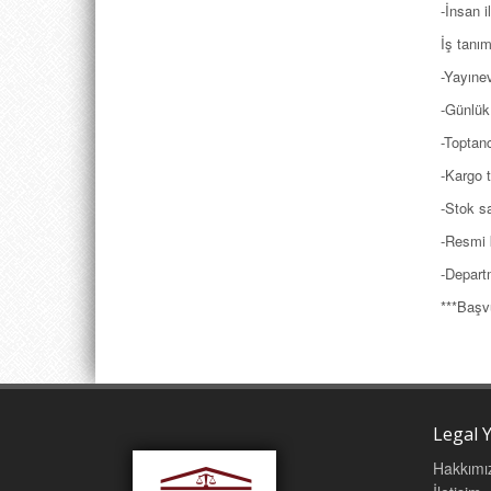
-İnsan i
İş tanım
-Yayınev
-Günlük 
-Toptan
-Kargo 
-Stok s
-Resmi 
-Departm
***Başvu
Legal Y
Hakkımı