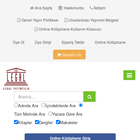
Ana Sayfa
Hakkımızda
İletişim
Genel Yayın Politikası
Uluslararası Yayınevi Belgesi
Online Kütüphane Kullanım Kılavuzu
Üye Ol
Üye Girişi
Sipariş Takibi
Online Kütüphane
Sepetim (0)
Toggle
navigat
Adında Ara
İçindekilerde Ara
Tüm Metinde Ara
Yazara Göre Ara
Kitaplar
Dergiler
Makaleler
Online Kütüphane Giriş