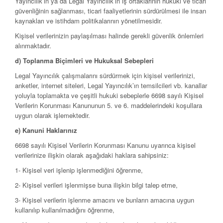
Yayıncılık’ın ya da Legal Yayıncılık’ın iş ortaklarının hukuki ve ticari
güvenliğinin sağlanması, ticari faaliyetlerinin sürdürülmesi ile insan
kaynakları ve istihdam politikalarının yönetilmesidir.
Kişisel verilerinizin paylaşılması halinde gerekli güvenlik önlemleri
alınmaktadır.
d) Toplanma Biçimleri ve Hukuksal Sebepleri
Legal Yayıncılık çalışmalarını sürdürmek için kişisel verilerinizi,
anketler, internet siteleri, Legal Yayıncılık’ın temsilcileri vb. kanallar
yoluyla toplamakta ve çeşitli hukuki sebeplerle 6698 sayılı Kişisel
Verilerin Korunması Kanununun 5. ve 6. maddelerindeki koşullara
uygun olarak işlemektedir.
e) Kanuni Haklarınız
6698 sayılı Kişisel Verilerin Korunması Kanunu uyarınca kişisel
verilerinize ilişkin olarak aşağıdaki haklara sahipsiniz:
1- Kişisel veri işlenip işlenmediğini öğrenme,
2- Kişisel verileri işlenmişse buna ilişkin bilgi talep etme,
3- Kişisel verilerin işlenme amacını ve bunların amacına uygun
kullanılıp kullanılmadığını öğrenme,