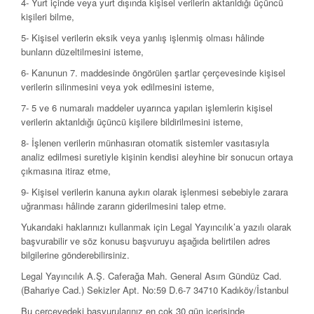
4- Yurt içinde veya yurt dışında kişisel verilerin aktarıldığı üçüncü
kişileri bilme,
5- Kişisel verilerin eksik veya yanlış işlenmiş olması hâlinde
bunların düzeltilmesini isteme,
6- Kanunun 7. maddesinde öngörülen şartlar çerçevesinde kişisel
verilerin silinmesini veya yok edilmesini isteme,
7- 5 ve 6 numaralı maddeler uyarınca yapılan işlemlerin kişisel
verilerin aktarıldığı üçüncü kişilere bildirilmesini isteme,
8- İşlenen verilerin münhasıran otomatik sistemler vasıtasıyla
analiz edilmesi suretiyle kişinin kendisi aleyhine bir sonucun ortaya
çıkmasına itiraz etme,
9- Kişisel verilerin kanuna aykırı olarak işlenmesi sebebiyle zarara
uğranması hâlinde zararın giderilmesini talep etme.
Yukarıdaki haklarınızı kullanmak için Legal Yayıncılık’a yazılı olarak
başvurabilir ve söz konusu başvuruyu aşağıda belirtilen adres
bilgilerine gönderebilirsiniz.
Legal Yayıncılık A.Ş. Caferağa Mah. General Asım Gündüz Cad.
(Bahariye Cad.) Sekizler Apt. No:59 D.6-7 34710 Kadıköy/İstanbul
Bu çerçevedeki başvurularınız en çok 30 gün içerisinde