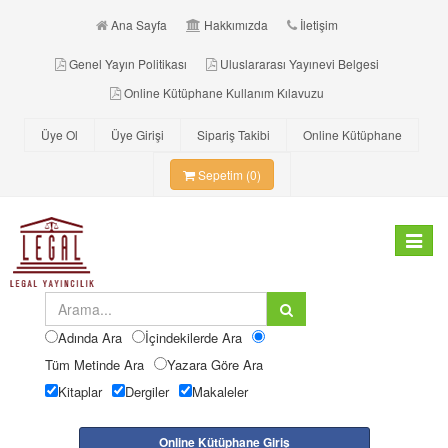
Ana Sayfa
Hakkımızda
İletişim
Genel Yayın Politikası
Uluslararası Yayınevi Belgesi
Online Kütüphane Kullanım Kılavuzu
Üye Ol
Üye Girişi
Sipariş Takibi
Online Kütüphane
Sepetim (0)
Toggle
navigat
Adında Ara
İçindekilerde Ara
Tüm Metinde Ara
Yazara Göre Ara
Kitaplar
Dergiler
Makaleler
Online Kütüphane Giriş