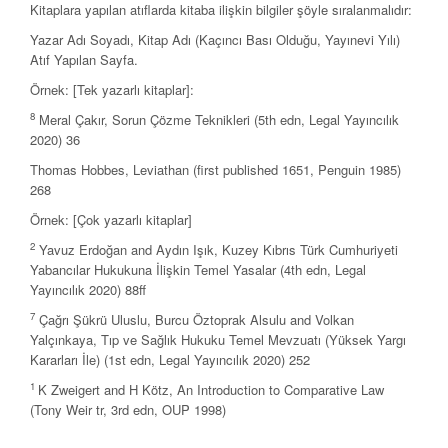
Kitaplara yapılan atıflarda kitaba ilişkin bilgiler şöyle sıralanmalıdır:
Yazar Adı Soyadı, Kitap Adı (Kaçıncı Bası Olduğu, Yayınevi Yılı)
Atıf Yapılan Sayfa.
Örnek: [Tek yazarlı kitaplar]:
8
Meral Çakır, Sorun Çözme Teknikleri (5th edn, Legal Yayıncılık
2020) 36
Thomas Hobbes, Leviathan (first published 1651, Penguin 1985)
268
Örnek: [Çok yazarlı kitaplar]
2
Yavuz Erdoğan and Aydın Işık, Kuzey Kıbrıs Türk Cumhuriyeti
Yabancılar Hukukuna İlişkin Temel Yasalar (4th edn, Legal
Yayıncılık 2020) 88ff
7
Çağrı Şükrü Uluslu, Burcu Öztoprak Alsulu and Volkan
Yalçınkaya, Tıp ve Sağlık Hukuku Temel Mevzuatı (Yüksek Yargı
Kararları İle) (1st edn, Legal Yayıncılık 2020) 252
1
K Zweigert and H Kötz, An Introduction to Comparative Law
(Tony Weir tr, 3rd edn, OUP 1998)