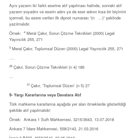
Aynı yazarın iki farklı eserine atıf yapılması halinde, sonraki atıf
yazarın soyadını ve eserin adını ya da eser adının kısa bir biçimini
içermeli, bu esere verilen ilk dipnot numarası “(n …)” şeklinde
yazılmalıdır.
4
Örnek:
Meral Çakır, Sorun Çözme Teknikleri (2000) Legal
Yayıncılık 255, 271
5
Meral Çakır, Toplumsal Düzen (2000) Legal Yayıncılık 255, 271
….
28
Çakır, Sorun Çözme Teknikleri (n 4) 186
…
31
Çakır, ‘Toplumsal Düzen’ (n 5) 27
9- Yargı Kararlarına veya Davalara Atıf
Türk mahkeme kararlarına aşağıda yer alan örneklerde gösterildiği
şekilde atıf yapılmalıdır:
Örnek: Ankara 1 Sulh Mahkemesi, 3215/3643, 13.07.2018
Ankara 7 İdare Mahkemesi, 558/2143, 21.03.2016
İzmir 2 BAM, 4558/3543, 22.05.2019