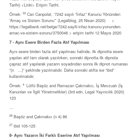
Tarihi) <Linki> Erişim Tarihi.
33
Örnek:
Can Canpolat, ‘7242 sayılı “İnfaz” Kanunu Yönünden
“Amaç ve Sistem Sorunu”’ (Legalblog, 25 Nisan 2020) <
https://legalbank.net/belge/7242-sayili-infaz-kanunu-yonunden-
amac-ve-sistem-sorunu/3750046 > erişim tarihi 12 Mayıs 2020
7 - Aynı Esere Birden Fazla Atıf Yapılması
Aynı esere birden fazla atıf yapılması halinde, ilk dipnotta esere
yapılan atıf tam olarak yazılırken, sonraki dipnotta ilk dipnota
çapraz atıf yapılarak yazarın soyadından sonra ilk dipnot numarası
“(n …)” şeklinde yazılmalıdır. Daha sonraki atıfta ise “ibid”
kullanılmalıdır.
4
Örnek:
Lütfü Başöz and Ramazan Çakmakcı, İş Mevzuatı (İş
Kanunları ve İlgili Yönetmelikler) (3rd edn, Legal Yayıncılık 2020)
123
…
26
Başöz and Çakmakcı (n 4) 86
27
ibid 105-125
8- Aynı Yazarın İki Farklı Eserine Atıf Yapılması