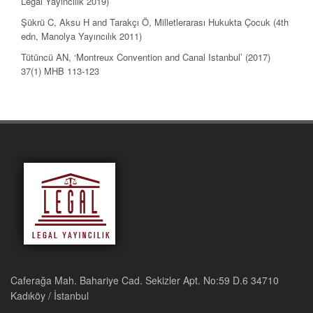
Legal Yayıncılık 2019)
Şükrü C, Aksu H and Tarakçı Ö, Milletlerarası Hukukta Çocuk (4th
edn, Manolya Yayıncılık 2011)
Tütüncü AN, ‘Montreux Convention and Canal Istanbul’ (2017)
37(1) MHB 113-123
Caferağa Mah. Bahariye Cad. Sekizler Apt. No:59 D.6 34710
Kadıköy / İstanbul