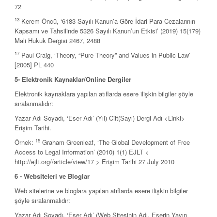
72
13
Kerem Öncü, ‘6183 Sayılı Kanun’a Göre İdari Para Cezalarının
Kapsamı ve Tahsilinde 5326 Sayılı Kanun’un Etkisi’ (2019) 15(179)
Mali Hukuk Dergisi 2467, 2488
17
Paul Craig, ‘Theory, “Pure Theory” and Values in Public Law’
[2005] PL 440
5- Elektronik Kaynaklar/Online Dergiler
Elektronik kaynaklara yapılan atıflarda esere ilişkin bilgiler şöyle
sıralanmalıdır:
Yazar Adı Soyadı, ‘Eser Adı’ (Yıl) Cilt(Sayı) Dergi Adı <Linki>
Erişim Tarihi.
15
Örnek:
Graham Greenleaf, ‘The Global Development of Free
Access to Legal Information’ (2010) 1(1) EJLT <
http://ejlt.org//article/view/17 > Erişim Tarihi 27 July 2010
6 - Websiteleri ve Bloglar
Web sitelerine ve bloglara yapılan atıflarda esere ilişkin bilgiler
şöyle sıralanmalıdır:
Yazar Adı Soyadı, ‘Eser Adı’ (Web Sitesinin Adı, Eserin Yayın