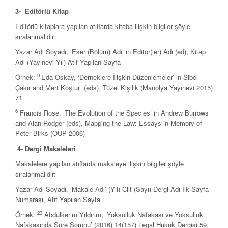
3- Editörlü Kitap
Editörlü kitaplara yapılan atıflarda kitaba ilişkin bilgiler şöyle
sıralanmalıdır:
Yazar Adı Soyadı, ‘Eser (Bölüm) Adı’ in Editör(ler) Adı (ed), Kitap
Adı (Yayınevi Yıl) Atıf Yapılan Sayfa
9
Örnek:
Eda Oskay, ‘Derneklere İlişkin Düzenlemeler’ in Sibel
Çakır and Mert Koştur (eds), Tüzel Kişilik (Manolya Yayınevi 2015)
71
6
Francis Rose, ‘The Evolution of the Species’ in Andrew Burrows
and Alan Rodger (eds), Mapping the Law: Essays in Memory of
Peter Birks (OUP 2006)
4- Dergi Makaleleri
Makalelere yapılan atıflarda makaleye ilişkin bilgiler şöyle
sıralanmalıdır:
Yazar Adı Soyadı, ‘Makale Adı’ (Yıl) Cilt (Sayı) Dergi Adı İlk Sayfa
Numarası, Atıf Yapılan Sayfa
23
Örnek:
Abdulkerim Yıldırım, ‘Yoksulluk Nafakası ve Yoksulluk
Nafakasında Süre Sorunu’ (2016) 14(157) Legal Hukuk Dergisi 59,