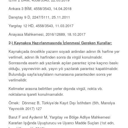
Ankara 3 BİM, 4558/3543, 14.04.2018
Danıştay 9 D, 2247/5111, 25.11.2011
Yargıtay 12 HD, 4558/3543, 11.03.2017
Anayasa Mahkemesi, 2016/12689, 18.10.2017
2-)
Kaynakça Hazırlanmasında İzlenmesi Gereken Kurallar:
Kaynakçada öncelikle yazarın soyadı ardından adının ilk harfine yer
verilmeli, adının ilk harfinden sonra da virgül konulmalıdır.
Sonrasında eserin adı yazılarak açılan parantez içine kaçıncı baskı
olduğu, yayınevinin adı, yayın yılı yazılarak parantez kapatılmalıdır.
Bulunduğu sayfa/sayfaların numarasına parantezden sonra yer
verilmelidir.
Kelimeler arasına belirtilen yerler dışında virgül, nokta vb.
noktalama işareti konulmamalıdır.
Örnek: Dönmez B, Türkiye’de Kayıt Dışı İstihdam (5th, Manolya
Yayıncılık 2017) 127
Barut F and Aydemir M, Yargıtay ve Bölge Adliye Mahkemesi
Kararları Işığında Uyuşturucu ve Uyarıcı Madde Suçları (1st edn,