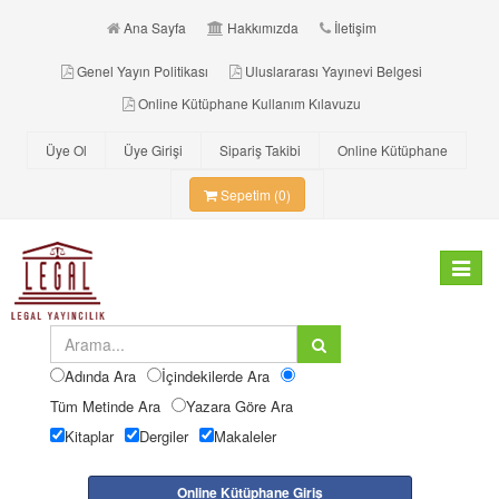
Ana Sayfa
Hakkımızda
İletişim
Genel Yayın Politikası
Uluslararası Yayınevi Belgesi
Online Kütüphane Kullanım Kılavuzu
Üye Ol
Üye Girişi
Sipariş Takibi
Online Kütüphane
Sepetim (0)
Toggle
navigat
Adında Ara
İçindekilerde Ara
Tüm Metinde Ara
Yazara Göre Ara
Kitaplar
Dergiler
Makaleler
Online Kütüphane Giriş