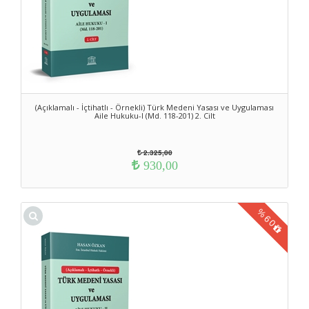
(Açıklamalı - İçtihatlı - Örnekli) Türk Medeni Yasası ve Uygulaması
Aile Hukuku-I (Md. 118-201) 2. Cilt
2.325,00
930,00
%
60