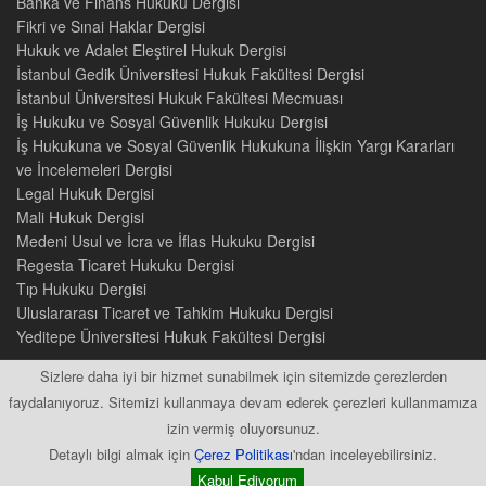
Banka ve Finans Hukuku Dergisi
Fikri ve Sınai Haklar Dergisi
Hukuk ve Adalet Eleştirel Hukuk Dergisi
İstanbul Gedik Üniversitesi Hukuk Fakültesi Dergisi
İstanbul Üniversitesi Hukuk Fakültesi Mecmuası
İş Hukuku ve Sosyal Güvenlik Hukuku Dergisi
İş Hukukuna ve Sosyal Güvenlik Hukukuna İlişkin Yargı Kararları
ve İncelemeleri Dergisi
Legal Hukuk Dergisi
Mali Hukuk Dergisi
Medeni Usul ve İcra ve İflas Hukuku Dergisi
Regesta Ticaret Hukuku Dergisi
Tıp Hukuku Dergisi
Uluslararası Ticaret ve Tahkim Hukuku Dergisi
Yeditepe Üniversitesi Hukuk Fakültesi Dergisi
Sizlere daha iyi bir hizmet sunabilmek için sitemizde çerezlerden
faydalanıyoruz. Sitemizi kullanmaya devam ederek çerezleri kullanmamıza
izin vermiş oluyorsunuz.
2015 © Tüm Hakları Saklıdır
Detaylı bilgi almak için
Çerez Politikası
'ndan inceleyebilirsiniz.
Kabul Ediyorum