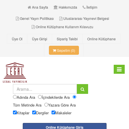
Ana Sayfa
Hakkımızda
İletişim
Genel Yayın Politikası
Uluslararası Yayınevi Belgesi
Online Kütüphane Kullanım Kılavuzu
Üye Ol
Üye Girişi
Sipariş Takibi
Online Kütüphane
Sepetim (0)
Toggle
navigat
Adında Ara
İçindekilerde Ara
Tüm Metinde Ara
Yazara Göre Ara
Kitaplar
Dergiler
Makaleler
Online Kütüphane Giriş