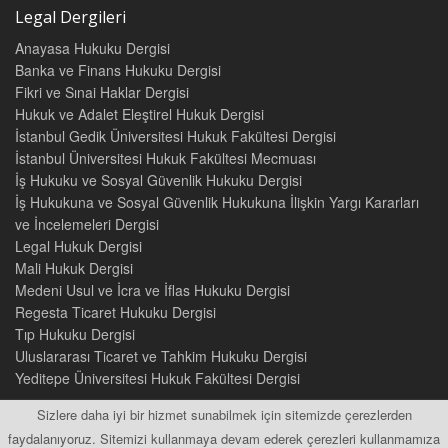
Legal Dergileri
Anayasa Hukuku Dergisi
Banka ve Finans Hukuku Dergisi
Fikri ve Sınai Haklar Dergisi
Hukuk ve Adalet Eleştirel Hukuk Dergisi
İstanbul Gedik Üniversitesi Hukuk Fakültesi Dergisi
İstanbul Üniversitesi Hukuk Fakültesi Mecmuası
İş Hukuku ve Sosyal Güvenlik Hukuku Dergisi
İş Hukukuna ve Sosyal Güvenlik Hukukuna İlişkin Yargı Kararları
ve İncelemeleri Dergisi
Legal Hukuk Dergisi
Mali Hukuk Dergisi
Medeni Usul ve İcra ve İflas Hukuku Dergisi
Regesta Ticaret Hukuku Dergisi
Tıp Hukuku Dergisi
Uluslararası Ticaret ve Tahkim Hukuku Dergisi
Yeditepe Üniversitesi Hukuk Fakültesi Dergisi
Sizlere daha iyi bir hizmet sunabilmek için sitemizde çerezlerden
faydalanıyoruz. Sitemizi kullanmaya devam ederek çerezleri kullanmamıza