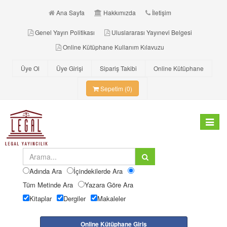
Ana Sayfa
Hakkımızda
İletişim
Genel Yayın Politikası
Uluslararası Yayınevi Belgesi
Online Kütüphane Kullanım Kılavuzu
Üye Ol
Üye Girişi
Sipariş Takibi
Online Kütüphane
Sepetim (0)
Toggle
navigat
Adında Ara
İçindekilerde Ara
Tüm Metinde Ara
Yazara Göre Ara
Kitaplar
Dergiler
Makaleler
Online Kütüphane Giriş