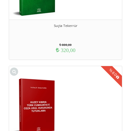
Suçta Tekerrür
800,00
320,00
%
60