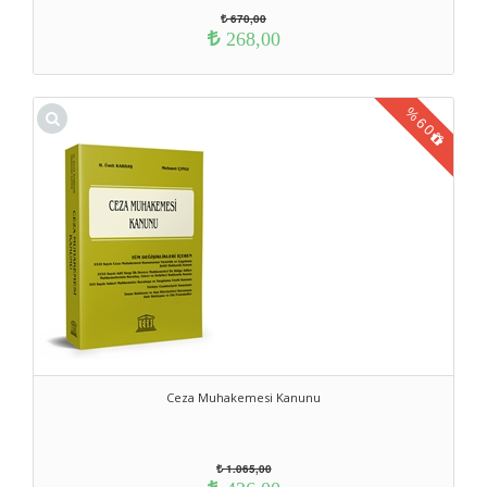
670,00
268,00
%
60
Ceza Muhakemesi Kanunu
1.065,00