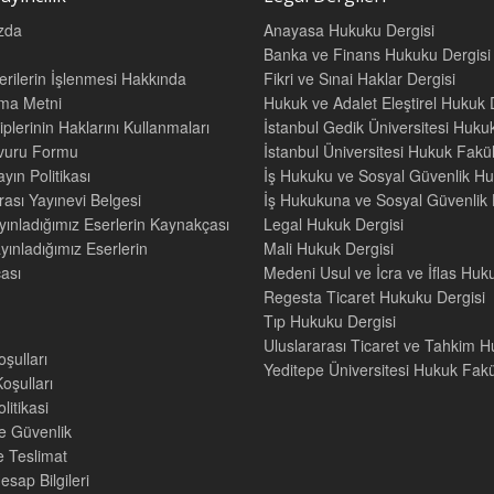
zda
Anayasa Hukuku Dergisi
Banka ve Finans Hukuku Dergisi
Verilerin İşlenmesi Hakkında
Fikri ve Sınai Haklar Dergisi
tma Metni
Hukuk ve Adalet Eleştirel Hukuk 
iplerinin Haklarını Kullanmaları
İstanbul Gedik Üniversitesi Hukuk
şvuru Formu
İstanbul Üniversitesi Hukuk Fak
yın Politikası
İş Hukuku ve Sosyal Güvenlik Hu
rası Yayınevi Belgesi
İş Hukukuna ve Sosyal Güvenlik H
yınladığımız Eserlerin Kaynakçası
Legal Hukuk Dergisi
yınladığımız Eserlerin
Mali Hukuk Dergisi
ası
Medeni Usul ve İcra ve İflas Huk
Regesta Ticaret Hukuku Dergisi
Tıp Hukuku Dergisi
Uluslararası Ticaret ve Tahkim H
oşulları
Yeditepe Üniversitesi Hukuk Fakül
oşulları
litikasi
ve Güvenlik
e Teslimat
sap Bilgileri