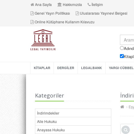
Ana Sayfa
Hakkımızda
İletişim
Genel Yayın Politikası
Uluslararası Yayınevi Belgesi
Online Kütüphane Kullanım Kılavuzu
Adınd
Kitapl
KİTAPLAR
DERGİLER
LEGALBANK
YARGI CÜBBEL
Kategoriler
İndir
Eş
İndirimdekiler
Aile Hukuku
Anayasa Hukuku