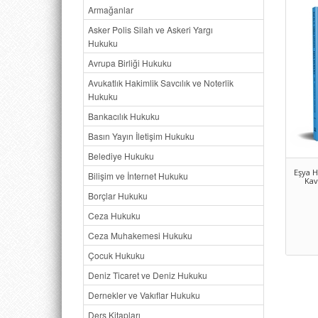
Armağanlar
Asker Polis Silah ve Askeri Yargı
Hukuku
Avrupa Birliği Hukuku
Avukatlık Hakimlik Savcılık ve Noterlik
Hukuku
Bankacılık Hukuku
Basın Yayın İletişim Hukuku
Belediye Hukuku
Eşya H
Bilişim ve İnternet Hukuku
Kav
Borçlar Hukuku
Ceza Hukuku
Ceza Muhakemesi Hukuku
Çocuk Hukuku
Deniz Ticaret ve Deniz Hukuku
Dernekler ve Vakıflar Hukuku
Ders Kitapları