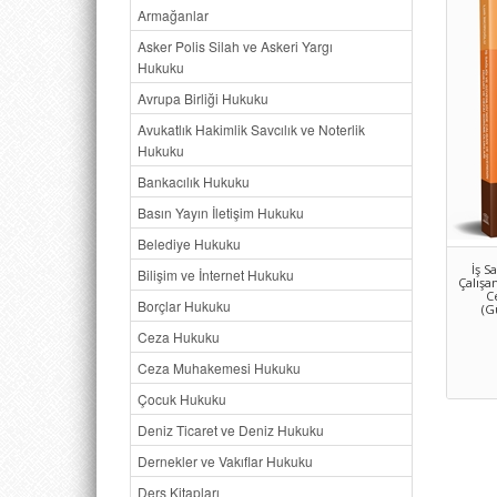
Armağanlar
Asker Polis Silah ve Askeri Yargı
Hukuku
Avrupa Birliği Hukuku
Avukatlık Hakimlik Savcılık ve Noterlik
Hukuku
Bankacılık Hukuku
Basın Yayın İletişim Hukuku
Belediye Hukuku
İş S
Bilişim ve İnternet Hukuku
Çalışa
C
Borçlar Hukuku
(G
Ceza Hukuku
Ceza Muhakemesi Hukuku
Çocuk Hukuku
Deniz Ticaret ve Deniz Hukuku
Dernekler ve Vakıflar Hukuku
Ders Kitapları