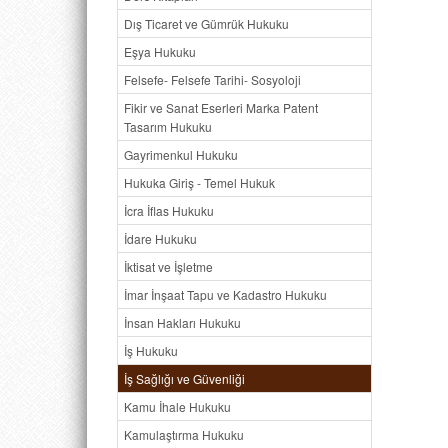
Dış Ticaret ve Gümrük Hukuku
Eşya Hukuku
Felsefe- Felsefe Tarihi- Sosyoloji
Fikir ve Sanat Eserleri Marka Patent
Tasarım Hukuku
Gayrimenkul Hukuku
Hukuka Giriş - Temel Hukuk
İcra İflas Hukuku
İdare Hukuku
İktisat ve İşletme
İmar İnşaat Tapu ve Kadastro Hukuku
İnsan Hakları Hukuku
İş Hukuku
İş Sağlığı ve Güvenliği
Kamu İhale Hukuku
Kamulaştırma Hukuku