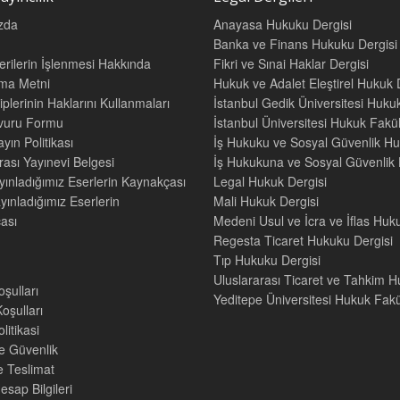
zda
Anayasa Hukuku Dergisi
Banka ve Finans Hukuku Dergisi
Verilerin İşlenmesi Hakkında
Fikri ve Sınai Haklar Dergisi
tma Metni
Hukuk ve Adalet Eleştirel Hukuk 
iplerinin Haklarını Kullanmaları
İstanbul Gedik Üniversitesi Hukuk
şvuru Formu
İstanbul Üniversitesi Hukuk Fak
yın Politikası
İş Hukuku ve Sosyal Güvenlik Hu
rası Yayınevi Belgesi
İş Hukukuna ve Sosyal Güvenlik H
yınladığımız Eserlerin Kaynakçası
Legal Hukuk Dergisi
yınladığımız Eserlerin
Mali Hukuk Dergisi
ası
Medeni Usul ve İcra ve İflas Huk
Regesta Ticaret Hukuku Dergisi
Tıp Hukuku Dergisi
Uluslararası Ticaret ve Tahkim H
oşulları
Yeditepe Üniversitesi Hukuk Fakül
oşulları
litikasi
ve Güvenlik
e Teslimat
sap Bilgileri