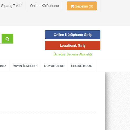
Sipariş Takibi
Online Kütüphane
Sepetim (0)
Online Kütüphane Giriş
Legalbank Giriş
Ücretsiz Deneme Aboneliği
IMIZ
YAYIN İLKELERİ
DUYURULAR
LEGAL BLOG