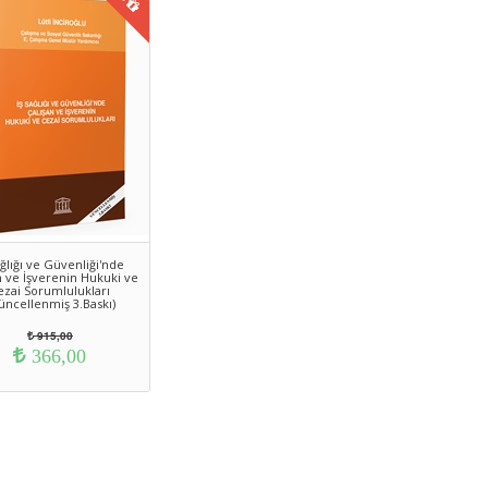
ağlığı ve Güvenliği'nde
n ve İşverenin Hukuki ve
ezai Sorumlulukları
üncellenmiş 3.Baskı)
915,00
366,00