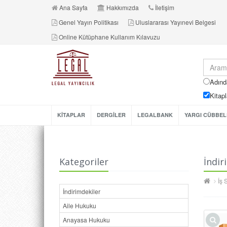
Ana Sayfa
Hakkımızda
İletişim
Genel Yayın Politikası
Uluslararası Yayınevi Belgesi
Online Kütüphane Kullanım Kılavuzu
Adınd
Kitapl
KİTAPLAR
DERGİLER
LEGALBANK
YARGI CÜBBEL
Kategoriler
İndir
İş 
İndirimdekiler
Aile Hukuku
Anayasa Hukuku