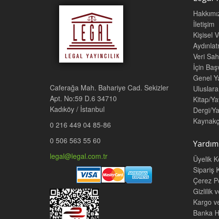
Hakkımı
İletişim
Kişisel 
Aydınla
Veri Sah
İçin Ba
Genel Ya
Caferağa Mah. Bahariye Cad. Sekizler
Uluslara
Apt. No:59 D.6 34710
Kitap/Ya
Kadıköy / İstanbul
Dergi/Ya
Kaynakç
0 216 449 04 85-86
0 506 563 55 60
Yardım
legal@legal.com.tr
Üyelik K
Sipariş K
Çerez Po
Gizlilik 
Kargo v
Banka He