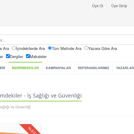
Üye Ol
Üye Girişi
a Ara
İçindekilerde Ara
Tüm Metinde Ara
Yazara Göre Ara
ar
Dergiler
Makaleler
ERİ
İNDİRİMDEKİLER
KAMPANYALAR
REFERANSLARIMIZ
YAZARLAR
imdekiler - İş Sağlığı ve Güvenliği
Sağlığı ve Güvenliği
%
60