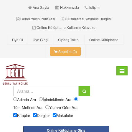
Ana Sayfa
Hakkımızda
İletişim
Genel Yayın Politikası
Uluslararası Yayınevi Belgesi
Online Kütüphane Kullanım Kılavuzu
Üye Ol
Üye Girişi
Sipariş Takibi
Online Kütüphane
Sepetim (0)
Toggle
navigat
Adında Ara
İçindekilerde Ara
Tüm Metinde Ara
Yazara Göre Ara
Kitaplar
Dergiler
Makaleler
Online Kütüphane Giriş